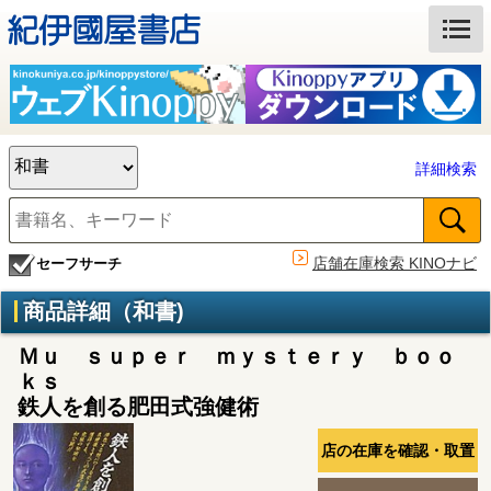
詳細検索
店舗在庫検索 KINOナビ
セーフサーチ
商品詳細（和書)
Ｍｕ ｓｕｐｅｒ ｍｙｓｔｅｒｙ ｂｏｏ
ｋｓ
鉄人を創る肥田式強健術