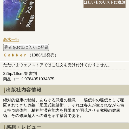
高木一行
著者をお気に入りに登録
Ｇａｋｋｅｎ
（1986/12発売）
ただいまウェブストアではご注文を受け付けておりません。
225p/18cm/新書判
商品コード 9784051034375
出版社内容情報
絶対的健康の秘鍵、あらゆる武道の極意……秘伝中の秘伝として秘
匿されてきた奥義「肥田式強健術」。それは各人が生まれながら備
え持つ肉体的、精神的潜在能力を極限まで開花させる究極の健康
術。その修練超人への道を示す福音である。
感想・レビュー