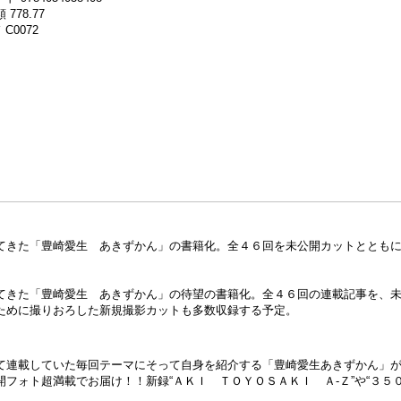
 778.77
C0072
てきた「豊崎愛生 あきずかん」の書籍化。全４６回を未公開カットととも
てきた「豊崎愛生 あきずかん」の待望の書籍化。全４６回の連載記事を、
ために撮りおろした新規撮影カットも多数収録する予定。
て連載していた毎回テーマにそって自身を紹介する「豊崎愛生あきずかん」
フォト超満載でお届け！！新録“ＡＫＩ ＴＯＹＯＳＡＫＩ Ａ‐Ｚ”や“３５