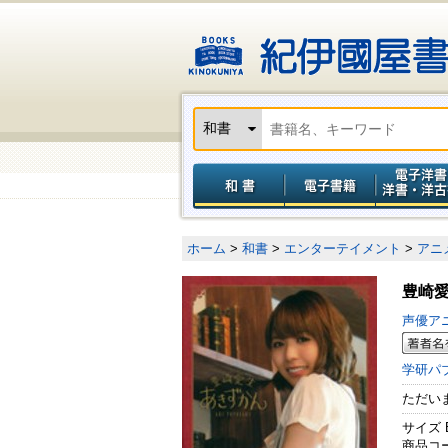
ホーム
>
和書
>
エンターテイメント
>
アニ
豊崎
声優ア
学研パ
ただい
サイズ 
商品コード