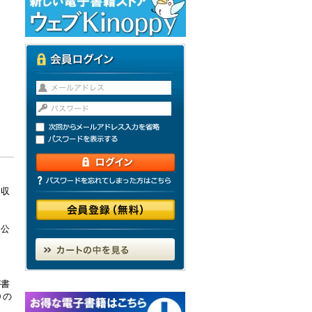
に収
未公
が書
０の