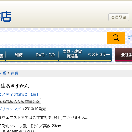
会員登録
メ系
>
声優
愛生あきずかん
ニメディア編集部【編】
ブリッシング
（2013/10発売）
まウェブストアではご注文を受け付けておりません。
B5判／ページ数 1冊(ﾍﾟ／高さ 23cm
 9784054058408