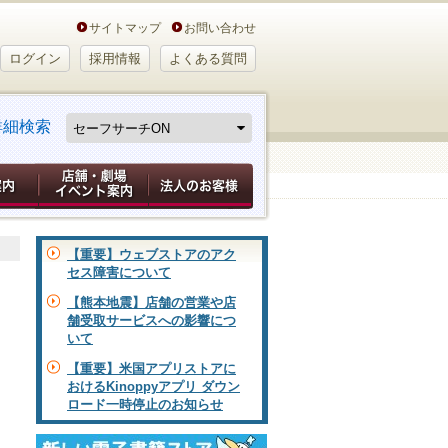
サイトマップ
お問い合わせ
ログイン
採用情報
よくある質問
詳細検索
【重要】ウェブストアのアク
セス障害について
【熊本地震】店舗の営業や店
舗受取サービスへの影響につ
いて
【重要】米国アプリストアに
おけるKinoppyアプリ ダウン
ロード一時停止のお知らせ