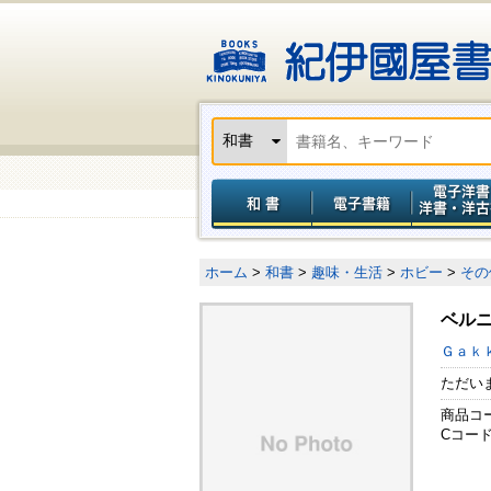
ホーム
>
和書
>
趣味・生活
>
ホビー
>
その
ベル
Ｇａｋ
ただい
商品コード
Cコード 