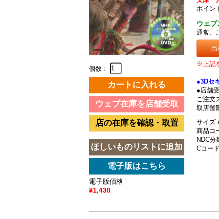
ポイン
ウェブ
通常、
出
※上記
個数：
●3D
●店舗
ご注文
取店舗
サイズ 
商品コード
NDC分類
Cコード 
電子版価格
¥1,430