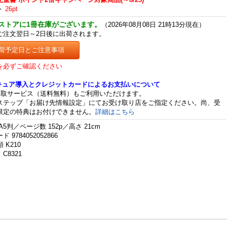
ト
26pt
ストアに1冊在庫がございます。
（2026年08月08日 21時13分現在）
ご注文翌日～2日後に出荷されます。
荷予定日とご注意事項
を必ずご確認ください
セキュア導入とクレジットカードによるお支払いについて
受取サービス（送料無料）もご利用いただけます。
ステップ「お届け先情報設定」にてお受け取り店をご指定ください。尚、受
限定の特典はお付けできません。
詳細はこちら
A5判／ページ数 152p／高さ 21cm
 9784052052866
 K210
C8321