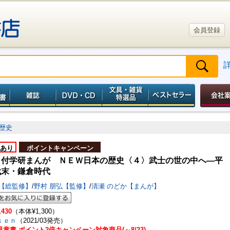
会員登録
歴史
あり
ポイントキャンペーン
Ｄ付学研まんが ＮＥＷ日本の歴史〈４〉武士の世の中へ―平
代末・鎌倉時代
学【総監修】
/
野村 朋弘【監修】
/
清瀬 のどか【まんが】
,430
（本体¥1,300）
ｋｅｎ
（2021/03発売）
童書 ポイント2倍キャンペーン対象商品(～8/23)