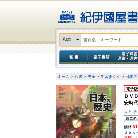
ホーム
>
和書
>
児童
>
学習まんが
>
日本の
電子版
ＤＶ
安時
大石 
価格
¥1
Ｇａｋ
文庫・児