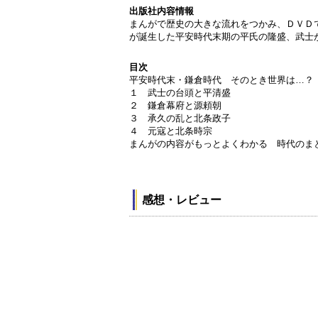
出版社内容情報
まんがで歴史の大きな流れをつかみ、ＤＶＤ
が誕生した平安時代末期の平氏の隆盛、武士
目次
平安時代末・鎌倉時代 そのとき世界は…？
１ 武士の台頭と平清盛
２ 鎌倉幕府と源頼朝
３ 承久の乱と北条政子
４ 元寇と北条時宗
まんがの内容がもっとよくわかる 時代のま
感想・レビュー