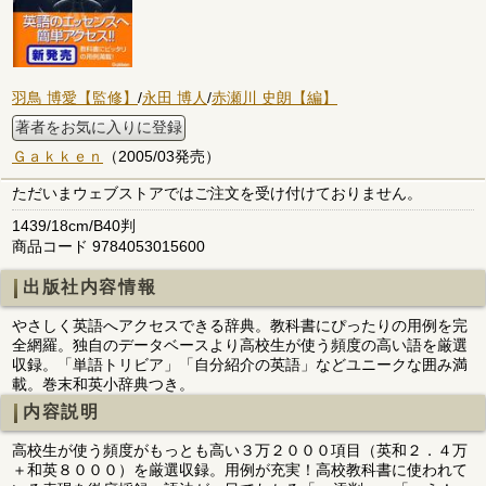
羽鳥 博愛【監修】
/
永田 博人
/
赤瀬川 史朗【編】
著者をお気に入りに登録
Ｇａｋｋｅｎ
（2005/03発売）
ただいまウェブストアではご注文を受け付けておりません。
1439/18cm/B40判
商品コード 9784053015600
出版社内容情報
やさしく英語へアクセスできる辞典。教科書にぴったりの用例を完
全網羅。独自のデータベースより高校生が使う頻度の高い語を厳選
収録。「単語トリビア」「自分紹介の英語」などユニークな囲み満
載。巻末和英小辞典つき。
内容説明
高校生が使う頻度がもっとも高い３万２０００項目（英和２．４万
＋和英８０００）を厳選収録。用例が充実！高校教科書に使われて