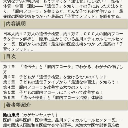
大切な子供の幼少期、もう子育てを「運任せ」にしない！ 性格・
体質・学習・運動――「遺伝子」を知り、その子にあった方法をと
り、「腸内フローラ」を整えると、どんな子でも必ず伸びる！ 最
先端の医療技術をつかった最高の「子育てメソッド」を紹介する。
内容説明
日本人約１２万人の遺伝子検査、約１万２，０００人の腸内フロー
ラをデータ解析し、臨床に生かしている品川メディカルモールセン
ター長、医師からの提案！最先端の医療技術をつかった最高の「子
育てメソッド」。
目次
第１章 「遺伝子」と「腸内フローラ」でわかる、わが子の伸ばし
方
第２章 子どもが「遺伝子検査」を受ける七つのメリット
第３章 子どもの遺伝子タイプから「最適な学習法」を知ろう！
第４章 腸内フローラを改善する六つのメリット
第５章 子どもの腸内フローラはこうやって改善する！
第６章 「遺伝子検査」と「腸内フローラ治療」体験談
著者等紹介
陰山康成
［カゲヤマヤスナリ］
医師・歯科医師・医学博士。品川メディカルモールセンター長。一
般社団法人国際和合医療学会常任理事。東海大学医学部客員准教