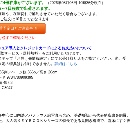
に4冊在庫がございます。
（2026年08月06日 10時36分現在）
5～7日程度で出荷されます。
遅延や、在庫切れで解約させていただく場合もございます。
のご注文は10冊までとなります
荷予定日とご注意事項
を必ずご確認ください
セキュア導入とクレジットカードによるお支払いについて
受取サービス（送料無料）もご利用いただけます。
ステップ「お届け先情報設定」にてお受け取り店をご指定ください。尚、受
限定の特典はお付けできません。
詳細はこちら
B5判／ページ数 366p／高さ 26cm
 9784780909395
 497.3
C3047
を中心に口内法／パノラマＸ線写真も含め、基礎知識から代表的疾患を網羅
た。大人気ＫＥＹＢＯＯＫシリーズの特長である見開き構成で、臨床にすぐ