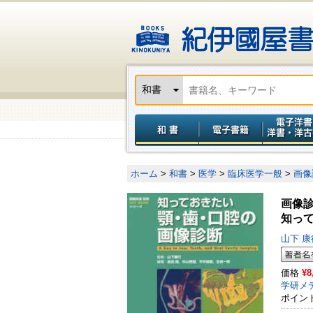
ホーム
>
和書
>
医学
>
臨床医学一般
>
画像
画像
知っ
山下 
価格
¥8
学研メ
ポイン