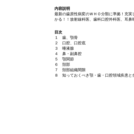
内容説明
最新の歯原性病変のＷＨＯ分類に準拠！充実
かる！！放射線科医、歯科口腔外科医、耳鼻
目次
１ 歯、顎骨
２ 口腔、口腔底
３ 唾液腺
４ 鼻・副鼻腔
５ 顎関節
６ 頚部
７ 頚部組織間隙
８ 知っておくべき顎・歯・口腔領域疾患と