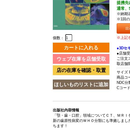
提携先
通常、
※納期
※1回
出
※上記
個数：
●3D
●店舗
ご注文
取店舗
サイズ 
商品コード
NDC分類
Cコード 
出版社内容情報
「顎・歯・口腔」領域についてＣＴ、ＭＲＩ
新の歯原性病変のＷＨＯ分類にも準拠しまし
ちます！