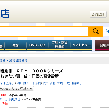
会員登録
診断・超音波診断学
診断別冊 ＫＥＹ ＢＯＯＫシリーズ
ておきたい顎・歯・口腔の画像診断
康行【監修】
/
金田 隆
/
中山 秀樹
/
平井 俊範
/
生嶋 一朗【編著】
,140
（本体¥7,400）
ディカル秀潤社
（2017/08発売）
ト
74pt