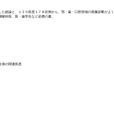
した総論と、１２０疾患１７８症例から、顎・歯・口腔領域の画像診断がよ
咽喉科医、医・歯学生など必携の書。
全身の関連疾患