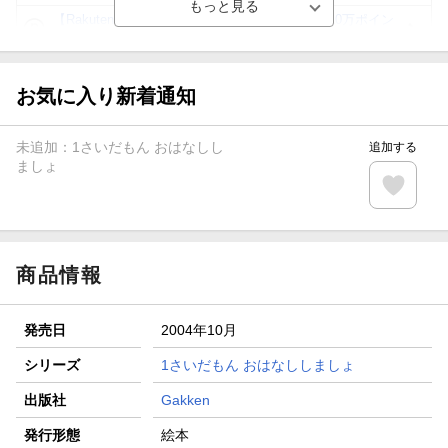
【Rakuten Fashion×楽天ブックス】条件達成で10万ポイン
ト山分け
【スタンプカード】楽天ポイントもらえる＆抽選で豪華景品
が当たる！
お気に入り新着通知
エントリー＆3,000円以上購入で無料データSIM（3GB/月プ
ラン）が当たる！
未追加：
1さいだもん おはなしし
追加する
楽天モバイル紹介キャンペーンの拡散で300円OFFクーポン
ましょ
進呈
条件達成で楽天限定・宝塚歌劇 宙組貸切公演ペアチケット
が当たる
商品情報
発売日
2004年10月
シリーズ
1さいだもん おはなししましょ
出版社
Gakken
発行形態
絵本