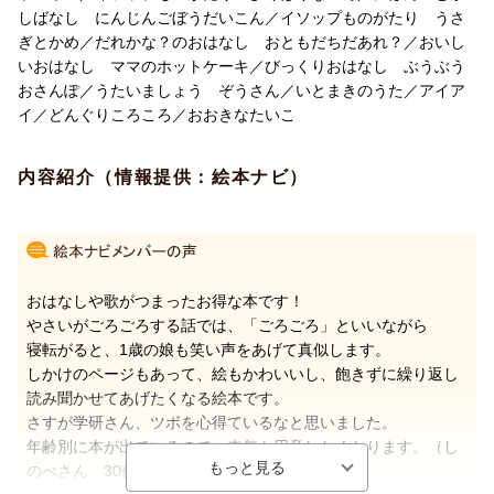
しばなし にんじんごぼうだいこん／イソップものがたり うさ
ぎとかめ／だれかな？のおはなし おともだちだあれ？／おいし
いおはなし ママのホットケーキ／びっくりおはなし ぶうぶう
おさんぽ／うたいましょう ぞうさん／いとまきのうた／アイア
イ／どんぐりころころ／おおきなたいこ
内容紹介（情報提供：絵本ナビ）
おはなしや歌がつまったお得な本です！
やさいがごろごろする話では、「ごろごろ」といいながら
寝転がると、1歳の娘も笑い声をあげて真似します。
しかけのページもあって、絵もかわいいし、飽きずに繰り返し
読み聞かせてあげたくなる絵本です。
さすが学研さん、ツボを心得ているなと思いました。
年齢別に本が出ているので、来年も用意したくなります。（し
のべさん 30代・茨城県 女の子1歳）