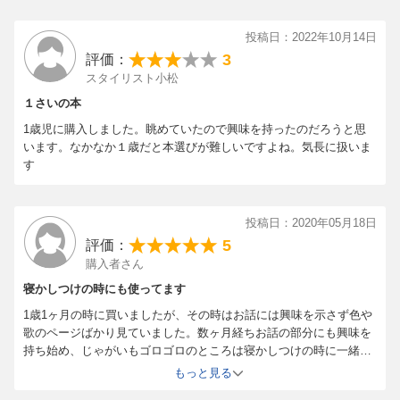
いて何度もはがせて使えるタイプになっていました。（シール部分
は9ページ）
投稿日：2022年10月14日
にこにこワークは、厚手の画用紙みたいな素材で絵本という感じで
3
評価：
はない。
スタイリスト小松
0さいだもんおはなししましょは48ページあります。歌やふれあい
遊びなどが載っています。子供はその中で、クマさん2ひきがほっ
１さいの本
ぺをくっつける絵がある所で私に同じようにしてきます。0歳でも1
1歳児に購入しました。眺めていたので興味を持ったのだろうと思
歳に近い子が読む感じです。
います。なかなか１歳だと本選びが難しいですよね。気長に扱いま
1さいだもんおはなししましょは68ページあります。歌や仕掛け絵
す
本やうさぎとかめのお話があります。
0さいだもんは48ページあります。歌、犬の写真、いないいないい
ないばぁやにらめっこなどするぺーじもありあす。
投稿日：2020年05月18日
1さいだもんは64ページあります。歌、色、動物の絵や乗り物の
5
評価：
絵、物の名前など、仕掛けのページも少しあります。
子供は一番この絵本が気に入ってます。
購入者さん
寝かしつけの時にも使ってます
1歳1ヶ月の時に買いましたが、その時はお話には興味を示さず色や
歌のページばかり見ていました。数ヶ月経ちお話の部分にも興味を
持ち始め、じゃがいもゴロゴロのところは寝かしつけの時に一緒に
ゴロゴロしよ～と誘いながら読んでいます。今ではお気に入りの1
もっと見る
冊になっています。