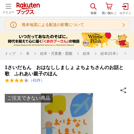
メニュー
熊本地震による配送の影響について
トップ
本
絵本・児童書・図鑑
絵本
絵本(日本）
1さいだもん おはなししましょ よちよちさんのお話と
歌 ふれあい親子のほん
（
41
件）
ご注文できない商品