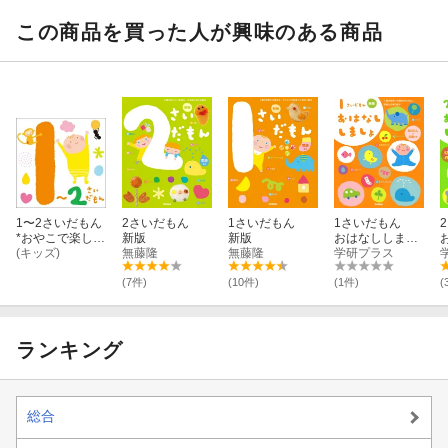
この商品を買った人が興味のある商品
1〜2さいだもん
2さいだもん
1さいだもん
1さいだもん
*おやこで楽しむ
新版
新版
おはなししまし
歌あそび*
(キッズ)
無藤隆
無藤隆
ょ 新版
学研プラス
(7件)
(10件)
(1件)
(
ランキング
総合