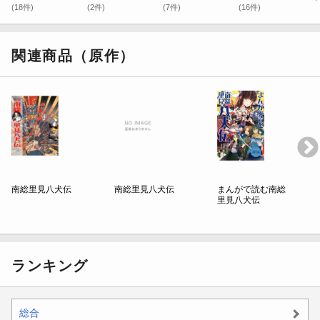
(18件)
(2件)
(7件)
(16件)
関連商品（原作）
南総里見八犬伝
南総里見八犬伝
まんがで読む南総
里見八犬伝
ランキング
総合