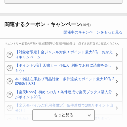
関連するクーポン・キャンペーン
(10件)
開催中のキャンペーンをもっと見る
※エントリー必要の有無や実施期間等の各種詳細条件は、必ず各説明頁でご確認ください。
【対象者限定】全ジャンル対象！ポイント最大3倍 おかえ
りキャンペーン
【ポイント3倍】図書カードNEXT利用でお得に読書を楽し
もう♪
本・雑誌在庫あり商品対象！条件達成でポイント最大10倍 2
026/8/1-8/31
【楽天Kobo】初めての方！条件達成で楽天ブックス購入分
がポイント20倍
【楽天モバイルご利用者限定】条件達成で100万ポイント山
分け！
【Rakuten Fashion×楽天ブックス】条件達成で10万ポイン
ト山分け