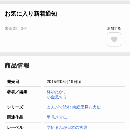
【スタンプカード】楽天ポイントもらえる＆抽選で豪華景品
が当たる！
お気に入り新着通知
楽天モバイル紹介キャンペーンの拡散で300円OFFクーポン
進呈
未追加：
3
件
追加する
条件達成で楽天限定・宝塚歌劇 宙組貸切公演ペアチケット
が当たる
エントリー＆条件達成で『鬼滅の刃』オリジナルきんちゃく
袋が当たる！
商品情報
発売日
2015年05月19日頃
著者／編集
柊ゆたか
,
小金瓜ちり
シリーズ
まんがで読む 南総里見八犬伝
関連作品
里見八犬伝
レーベル
学研まんが日本の古典