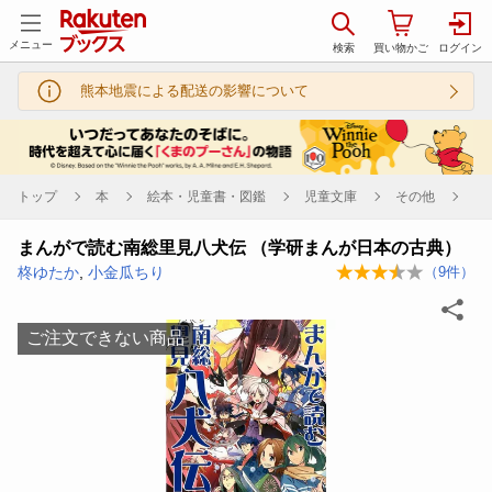
メニュー
熊本地震による配送の影響について
トップ
本
絵本・児童書・図鑑
児童文庫
その他
まんがで読む南総里見八犬伝 （学研まんが日本の古典）
柊ゆたか
,
小金瓜ちり
（
9
件）
ご注文できない商品