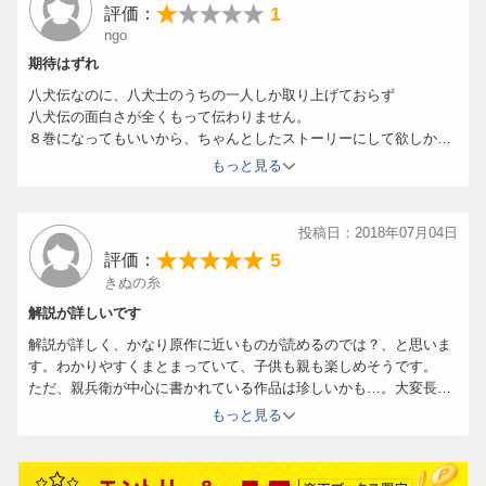
1
評価：
ngo
期待はずれ
八犬伝なのに、八犬士のうちの一人しか取り上げておらず
八犬伝の面白さが全くもって伝わりません。
８巻になってもいいから、ちゃんとしたストーリーにして欲しかっ
たです。
もっと見る
子供には別の本を買いなおします。
投稿日：2018年07月04日
5
評価：
きぬの糸
解説が詳しいです
解説が詳しく、かなり原作に近いものが読めるのでは？、と思いま
す。わかりやすくまとまっていて、子供も親も楽しめそうです。
ただ、親兵衛が中心に書かれている作品は珍しいかも…。大変長編
なので、児童書となると、一人しか取り上げられないものかもしれ
もっと見る
ませんが…