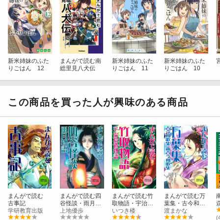
新米姉妹のふた
まんがで読む南
新米姉妹のふた
新米姉妹のふた
りごはん 12
総里見八犬伝
りごはん 11
りごはん 10
この商品を買った人が興味のある商品
まんがで読む
まんがで読む四
まんがで読む竹
まんがで読む万
古事記
谷怪談・雨月物
取物語・宇治拾
葉集・古今和歌
学研教育出版
語
上地優歩
遺物語
いつき楼
集・新古今和歌
渡まかな
集
(