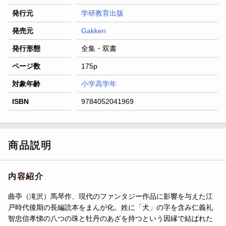
発行元
学研教育出版
発売元
Gakken
発行形態
全集・双書
ページ数
175p
対象年齢
小学高学年
ISBN
9784052041969
商品説明
内容紹介
曲亭（滝沢）馬琴作、現代のファンタジー作品に影響を与えた江
戸時代後期の長編読本をまんが化。姓に「犬」の字を含み仁義礼
智忠信孝悌の八つの珠と牡丹のあざを持つという因縁で結ばれた