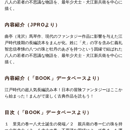
八人の若者の不思議な物語を、最年少犬士・犬江新兵衛を中心に
描く。
内容紹介（JPROより）
曲亭（滝沢）馬琴作、現代のファンタジー作品に影響を与えた江
戸時代後期の長編読本をまんが化。姓に「犬」の字を含み仁義礼
智忠信孝悌の八つの珠と牡丹のあざを持つという因縁で結ばれた
八人の若者の不思議な物語を、最年少犬士・犬江新兵衛を中心に
描く。
内容紹介（「BOOK」データベースより）
江戸時代の超人気長編読み本！日本の冒険ファンタジーはここか
ら始まった！まんがで楽しく古典作品を読もう！
目次（「BOOK」データベースより）
１ 里見の巻ー八犬士誕生の発端／２ 親兵衛の巻ー仁の珠を持