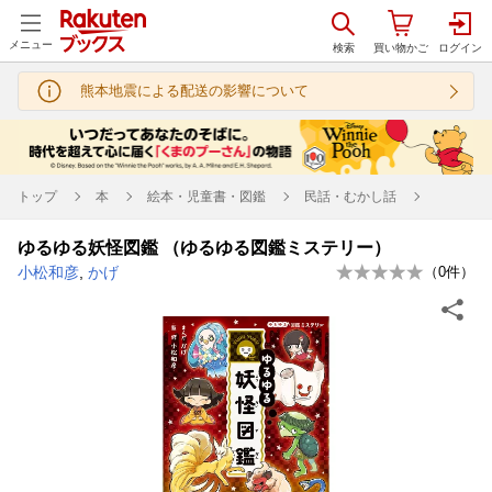
メニュー
熊本地震による配送の影響について
トップ
本
絵本・児童書・図鑑
民話・むかし話
ゆるゆる妖怪図鑑 （ゆるゆる図鑑ミステリー）
小松和彦
,
かげ
（
0
件）