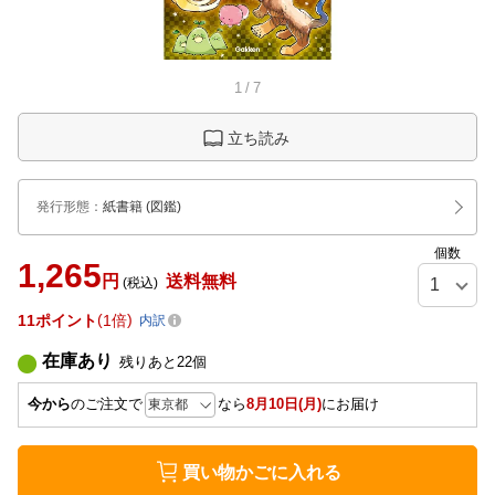
1
/
7
立ち読み
発行形態
：
紙書籍
(図鑑)
個数
1,265
円
送料無料
(税込)
11
ポイント
1倍
内訳
在庫あり
残りあと
22
個
今から
のご注文で
なら
8月10日(月)
にお届け
買い物かごに入れる