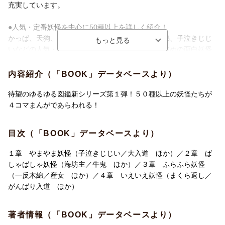
充実しています。
●人気・定番妖怪を中心に50種以上を詳しく紹介！
かっぱ、天狗、ざしきわらし、ぬりかべ、一反木綿、子泣きじじ
いなどの人気・定番妖怪はもちろん、エピソード強めの面白妖怪
まで、50種以上を紹介します！
内容紹介（「BOOK」データベースより）
●エリア別に妖怪を掲載！
山や森に出る妖怪、川や海に出る妖怪、町に出る妖怪、家の中に
待望のゆるゆる図鑑新シリーズ第１弾！５０種以上の妖怪たちが
出る妖怪など、エリア別に妖怪を掲載します。妖怪は、君のすぐ
４コマまんがであらわれる！
そこに潜んでいるかも…
目次（「BOOK」データベースより）
１章 やまやま妖怪（子泣きじじい／大入道 ほか）／２章 ば
しゃばしゃ妖怪（海坊主／牛鬼 ほか）／３章 ふらふら妖怪
（一反木綿／産女 ほか）／４章 いえいえ妖怪（まくら返し／
がんばり入道 ほか）
著者情報（「BOOK」データベースより）