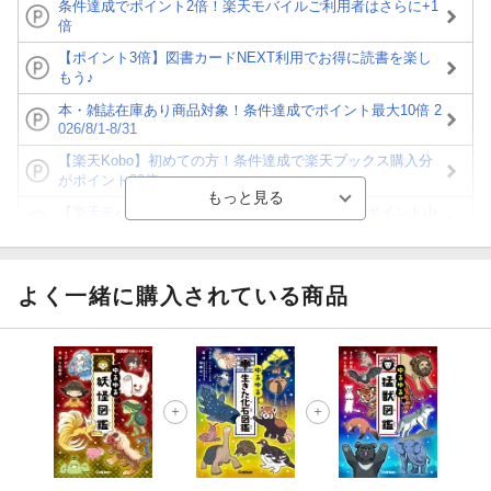
条件達成でポイント2倍！楽天モバイルご利用者はさらに+1
倍
【ポイント3倍】図書カードNEXT利用でお得に読書を楽し
もう♪
本・雑誌在庫あり商品対象！条件達成でポイント最大10倍 2
026/8/1-8/31
【楽天Kobo】初めての方！条件達成で楽天ブックス購入分
がポイント20倍
【楽天モバイルご利用者限定】条件達成で100万ポイント山
分け！
【Rakuten Fashion×楽天ブックス】条件達成で10万ポイン
ト山分け
よく一緒に購入されている商品
【スタンプカード】楽天ポイントもらえる＆抽選で豪華景品
が当たる！
エントリー＆3,000円以上購入で無料データSIM（3GB/月プ
ラン）が当たる！
楽天モバイル紹介キャンペーンの拡散で300円OFFクーポン
進呈