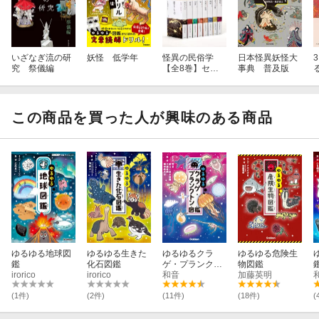
いざなぎ流の研
妖怪 低学年
怪異の民俗学
日本怪異妖怪大
究 祭儀編
【全8巻】セッ
事典 普及版
ト
この商品を買った人が興味のある商品
ゆるゆる地球図
ゆるゆる生きた
ゆるゆるクラ
ゆるゆる危険生
鑑
化石図鑑
ゲ・プランクト
物図鑑
irorico
irorico
ン図鑑
和音
加藤英明
(1件)
(2件)
(11件)
(18件)
(