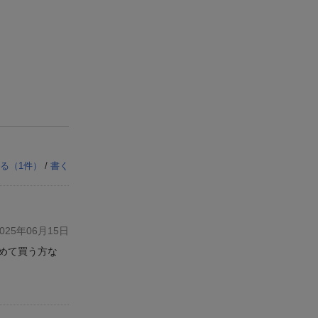
る（
1
件）
/
書く
25年06月15日
めて買う方な