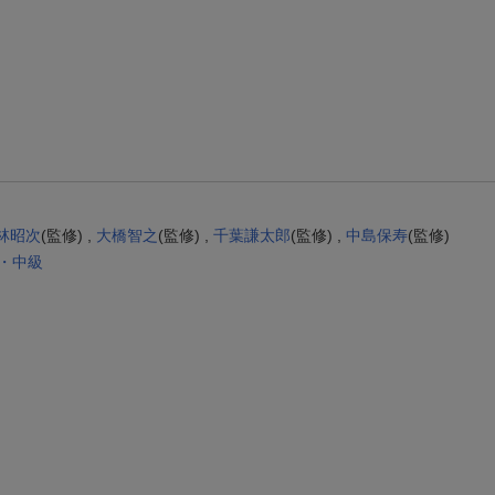
【スタンプカード】楽天ポイントもらえる＆抽選で豪華景品が当たる！
エントリー＆3,000円以上購入で無料データSIM（3GB/月プラン）が当たる！
楽天モバイル紹介キャンペーンの拡散で300円OFFクーポン進呈
林昭次
(監修) ,
大橋智之
(監修) ,
千葉謙太郎
(監修) ,
中島保寿
(監修)
・中級