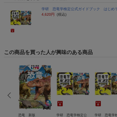
学研 恐竜学検定公式ガイドブック はじめての
4,620円
(税込)
この商品を買った人が興味のある商品
門
恐竜 新版
学研 恐竜学検定公
学研 恐竜学