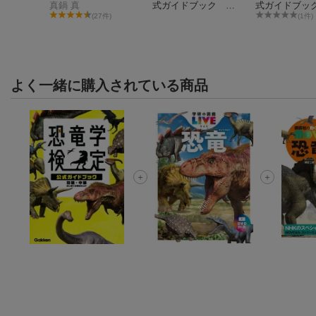
真鍋 真
式ガイドブック は
式ガイドブッ
じめての検定セット_
LIVE恐竜 2
(27件)
(1件)
図鑑LIVE恐竜 2冊セ
ット
よく一緒に購入されている商品