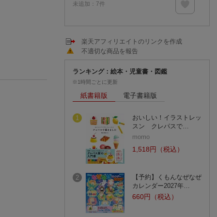
未追加：
7
件
楽天アフィリエイトのリンクを作成
不適切な商品を報告
ランキング：絵本・児童書・図鑑
※1時間ごとに更新
紙書籍版
電子書籍版
おいしい！イラストレッ
1
スン クレパスで…
momo
1,518円（税込）
【予約】くもんなぜなぜ
2
カレンダー2027年…
660円（税込）