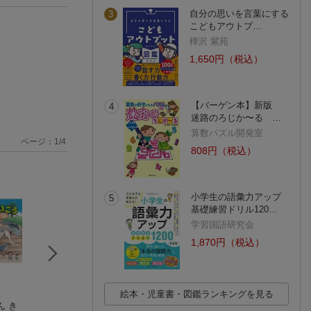
自分の思いを言葉にする
3
こどもアウトプ…
樺沢 紫苑
1,650円（税込）
【バーゲン本】新版
4
迷路のろじか〜る …
算数パズル開発室
ページ：
1
/
4
808円（税込）
小学生の語彙力アップ
5
基礎練習ドリル120…
学習国語研究会
1,870円（税込）
絵本・児童書・図鑑ランキングを見る
ん き
恐竜のおはなし 低
ダーウィンが来た！
恐竜学入門 第4