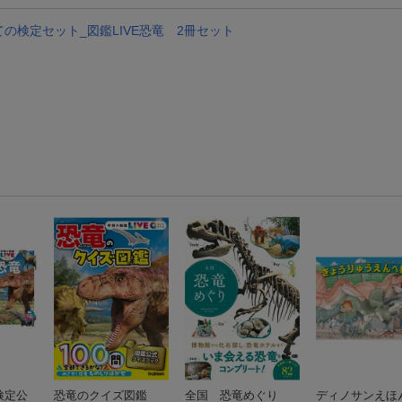
検定セット_図鑑LIVE恐竜 2冊セット
検定公
恐竜のクイズ図鑑
全国 恐竜めぐり
ディノサンえほ