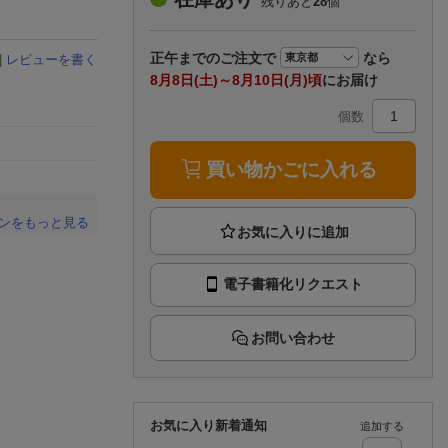
残りあと
28
個
楽天チケット
エンタメニュース
推し楽
正午まで
のご注文で
なら
|
レビューを書く
8月8日(土)～8月10日(月)頃
にお届け
個数
買い物かごに入れる
ンをもっと見る
。
電子書籍化リクエスト
お問い合わせ
お気に入り新着通知
追加する