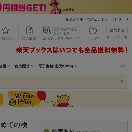
楽天グループのエンタメサービス
本/ゲーム/CD/DVD
注文内容の確認・
楽天市場
キャンセル
楽天ブックス
サービス一覧
お気に入り
購入履歴
楽天ブックスMyページ
ヘルプ
電子書籍
楽天Kobo
雑誌読み放題
楽天マガジン
放題
音楽配信
電子書籍(楽天Kobo)
R18+
音楽配信
楽天ミュージック
動画配信
楽天TV
動画配信ガイド
Rakuten PLAY
無料テレビ
Rチャンネル
じめての検
チケット
在庫あり