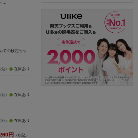
へい
学年
地球まるごと生き
D. E. Fastovsky
学研プラス
もの図鑑
講談社
(15件)
(2件)
めての検定セッ
在庫あり
税込)
在庫あり
税込)
在庫あり
税込)
260
円
（税込）