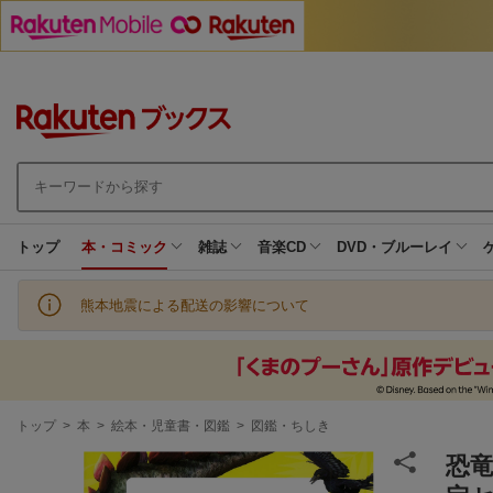
トップ
本・コミック
雑誌
音楽CD
DVD・ブルーレイ
熊本地震による配送の影響について
現
トップ
>
本
>
絵本・児童書・図鑑
>
図鑑・ちしき
在
地
恐