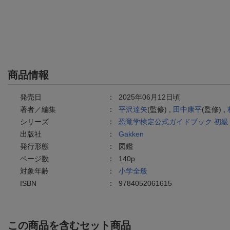
商品情報
発売日
：
2025年06月12日頃
著者／編集
：
平沢達矢
(監修) ,
田中康平
(監修) ,
シリーズ
：
恐竜学検定公式ガイドブック 初級
出版社
：
Gakken
発行形態
：
図鑑
ページ数
：
140p
対象年齢
：
小学全般
ISBN
：
9784052061615
この商品を含むセット商品