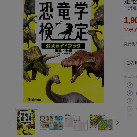
定
平沢達
1,9
18
ポ
発行形
この
※エン