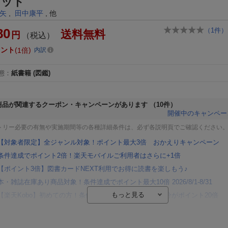
セット
矢
,
田中康平
, 他
80
（
1
件）
送料無料
円
（税込）
イント
1倍
内訳
態
：
紙書籍
(図鑑)
商品が関連するクーポン・キャンペーンがあります
（10件）
開催中のキャンペー
トリー必要の有無や実施期間等の各種詳細条件は、必ず各説明頁でご確認ください
【対象者限定】全ジャンル対象！ポイント最大3倍 おかえりキャンペーン
条件達成でポイント2倍！楽天モバイルご利用者はさらに+1倍
【ポイント3倍】図書カードNEXT利用でお得に読書を楽しもう♪
本・雑誌在庫あり商品対象！条件達成でポイント最大10倍 2026/8/1-8/31
【楽天Kobo】初めての方！条件達成で楽天ブックス購入分がポイント20倍
【楽天モバイルご利用者限定】条件達成で100万ポイント山分け！
【Rakuten Fashion×楽天ブックス】条件達成で10万ポイント山分け