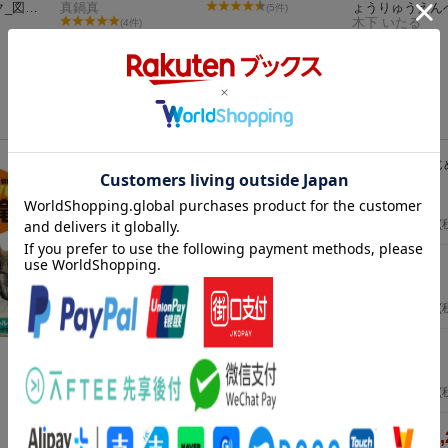
ク_図鑑
真鍋真
ょうりゅうえん
(5件)
冊セット
こう
木下 いたる
(4件)
(1件)
恐竜学検定公式ガイドブック 初級・中級 はじ
ト
平沢達矢
2025年06月12日頃発売
／ Gakken
1,980
円
(
恐竜 新版
（学研の図鑑LIVE（ライブ） 2）
真鍋 真
2022年06月23日頃発売
／ 学研プラス
2,640
円
(
恐竜 新訂二版
（講談社の動く図鑑MOVE）
講談社
2024年11月28日頃発売
／ 講談社
2,640
円
(
7,
合計