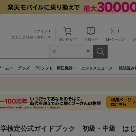
ログイン
楽天会員登録（無料）
買い物かご
お知らせ
Myクーポン
本
ゲーム
グッズ
PCソフト・周辺機器
エンタメニュース
雑誌読み
竜学検定公式ガイドブック 初級・中級 は