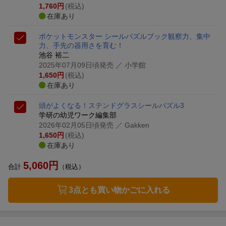
1,760
円
(税込)
在庫あり
ポケットモンスター シールパズルブック
観察力、集中
力、手先の器用さを育む！
池谷 裕二
2025年07月09日頃発売
／ 小学館
1,650
円
(税込)
在庫あり
頭がよくなる！ステンドグラスシールパズル3
学研の幼児ワーク編集部
2026年02月05日頃発売
／ Gakken
1,650
円
(税込)
在庫あり
5,060
円
合計
（税込）
3点とも買い物かごに入れる