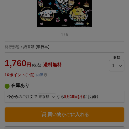
1
/
5
発行形態
：
紙書籍
(単行本)
個数
1,760
円
送料無料
(税込)
16
ポイント
1倍
内訳
在庫あり
今から
のご注文で
なら
8月10日(月)
にお届け
買い物かごに入れる