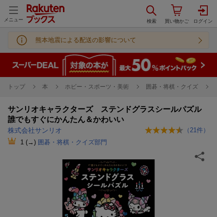
メニュー
熊本地震による配送の影響について
トップ
本
ホビー・スポーツ・美術
囲碁・将棋・クイズ
サンリオキャラクターズ ステンドグラスシールパズル
誰でもすぐにかんたん＆かわいい
株式会社サンリオ
（
21
件）
1
(→)
囲碁・将棋・クイズ部門