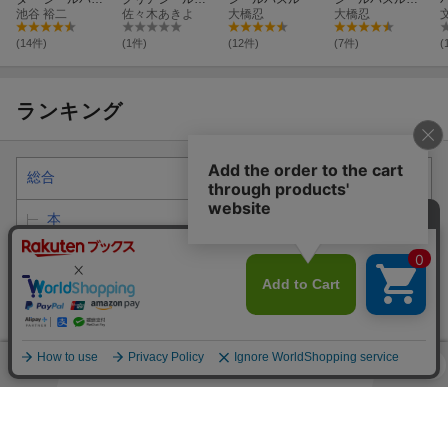
ルブック
池谷 裕二
ズル
佐々木あきよ
大橋忍
猫と季節の花々
大橋忍
(14件)
(1件)
(12件)
(7件)
(
ランキング
総合
本
ホビー・スポーツ・美術
囲碁・将棋・クイズ
クイズ・パズル