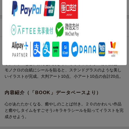
ISBN
9784052062124
商品説明
内容紹介（JPROより）
ハローキティ、マイメロディ、ポムポムプリン、シナモロール、
ポチャッコなど、みんな大好きサンリオキャラクターが大集合！
モノクロの台紙にシールを貼ると、ステンドグラスのような美し
いイラストが完成。大判アート10点、小アート10点の合計20点。
内容紹介（「BOOK」データベースより）
心があたたかくなる、癒やしのことば付き。２０のかわいい作品
と癒やしタイムをすごそう♪キラキラシールを貼ってイラストを完
成させよう。