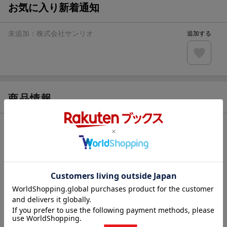
お気に入り新着通知
未追加：
株式会社サンリオ
追加する
商品情報
発売日
2026年03月19日頃
著者／編集
株式会社サンリオ
(監修)
出版社
Gakken
発行形態
単行本
ページ数
48p
対象年齢
中学以上