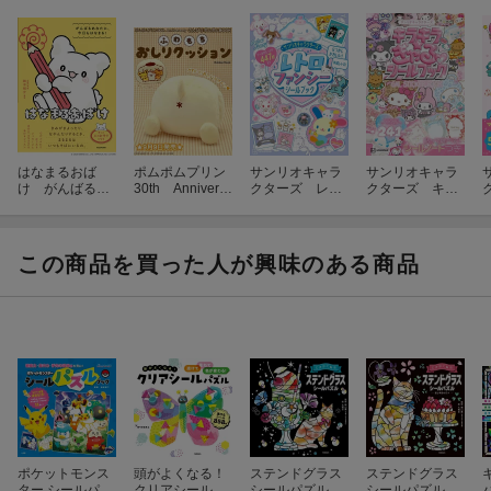
はなまるおば
ポムポムプリン
サンリオキャラ
サンリオキャラ
け がんばるあ
30th Annivers
クターズ レト
クターズ キラ
なたに、今日も
ary のんびりポ
ロファンシーシ
キラ☆ぎゃるシ
はなまる！
ムポムBOOK
ールブック
ールブック
この商品を買った人が興味のある商品
ポケットモンス
頭がよくなる！
ステンドグラス
ステンドグラス
ター シールパズ
クリアシールパ
シールパズル
シールパズル