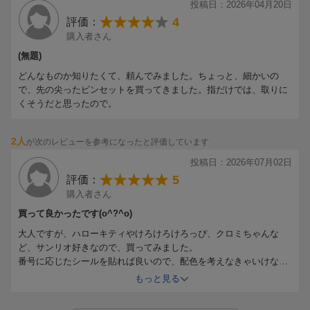
投稿日：2026年04月20日
4
評価：
購入者さん
(無題)
どんなものか知りたくて、頼んでみました。ちょっと、細かいの
で、先の尖ったピンセットを買ってきました。指だけでは、取りに
くそうだと思ったので。
2人
が次のレビューを参考になったと評価しています
投稿日：2026年07月02日
5
評価：
購入者さん
買って良かったです(o^?^o)
大人ですが、ハローキティやけろけろけろっぴ、クロミちゃんな
ど、サンリオ好きなので、買ってみました。
番号に応じたシールを貼れば良いので、配色を考えなきゃいけない
ぬりえと違って、サクッと無心で楽しめて良いですね。
もっと見る
配色を考えるぬりえも好きですが、疲れていて配色を考えるのがス
トレス、でも何か手を動かしたい、というときにはぴったりです。