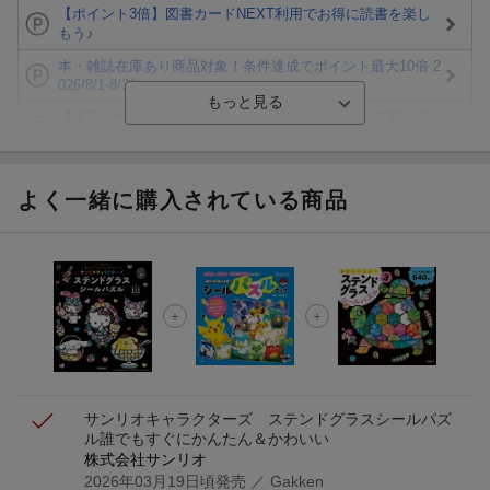
【ポイント3倍】図書カードNEXT利用でお得に読書を楽し
もう♪
本・雑誌在庫あり商品対象！条件達成でポイント最大10倍 2
026/8/1-8/31
【楽天Kobo】初めての方！条件達成で楽天ブックス購入分
がポイント20倍
【楽天モバイルご利用者限定】条件達成で100万ポイント山
分け！
よく一緒に購入されている商品
【Rakuten Fashion×楽天ブックス】条件達成で10万ポイン
ト山分け
【スタンプカード】楽天ポイントもらえる＆抽選で豪華景品
が当たる！
エントリー＆3,000円以上購入で無料データSIM（3GB/月プ
ラン）が当たる！
サンリオキャラクターズ ステンドグラスシールパズ
ル
誰でもすぐにかんたん＆かわいい
株式会社サンリオ
2026年03月19日頃発売
／ Gakken