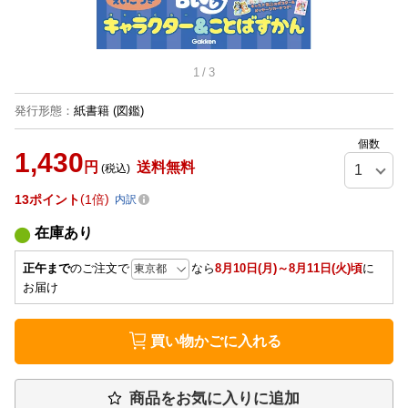
1
/
3
発行形態
：
紙書籍
(図鑑)
個数
1,430
円
送料無料
(税込)
13
ポイント
1倍
内訳
在庫あり
正午まで
のご注文で
なら
8月10日(月)～8月11日(火)頃
に
お届け
買い物かごに入れる
商品をお気に入りに追加