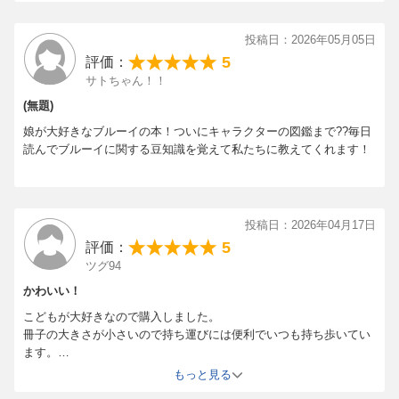
投稿日：2026年05月05日
5
評価：
サトちゃん！！
(無題)
娘が大好きなブルーイの本！ついにキャラクターの図鑑まで??毎日
読んでブルーイに関する豆知識を覚えて私たちに教えてくれます！
投稿日：2026年04月17日
5
評価：
ツグ94
かわいい！
こどもが大好きなので購入しました。
冊子の大きさが小さいので持ち運びには便利でいつも持ち歩いてい
ます。
表紙カバーの裏までキャラクターが書いてあるので全体を通してか
もっと見る
わいいです。