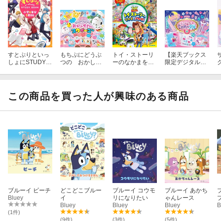
すとぷりといっ
もちぷにどうぶ
トイ・ストーリ
【楽天ブックス
しょにSTUDYB
つの おかしや
ーのなかまをさ
限定デジタル特
OOK 小学6年
さんスクイーズ
がせ！
典】レジンでつ
分5教科
くる ときめき
文具(3点セット
（むぎまま直
この商品を買った人が興味のある商品
伝！BOOK未収
録 作り方レシピ
／ラブリーピン
クのシール帳背
景紙／うるつや
シール用台紙）
ダウンロード)
ブルーイ ビーチ
どこどこブルー
ブルーイ コウモ
ブルーイ あかち
Bluey
イ
リになりたい
ゃんレース
Bluey
Bluey
Bluey
B
(1件)
(9件)
(3件)
(5件)