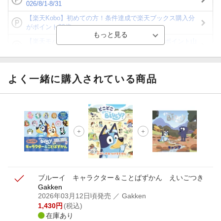
026/8/1-8/31
【楽天Kobo】初めての方！条件達成で楽天ブックス購入分
がポイント20倍
【楽天モバイルご利用者限定】条件達成で100万ポイント山
分け！
【Rakuten Fashion×楽天ブックス】条件達成で10万ポイン
ト山分け
よく一緒に購入されている商品
【スタンプカード】楽天ポイントもらえる＆抽選で豪華景品
が当たる！
エントリー＆3,000円以上購入で無料データSIM（3GB/月プ
ラン）が当たる！
楽天モバイル紹介キャンペーンの拡散で300円OFFクーポン
進呈
ブルーイ キャラクター＆ことばずかん えいごつき
Gakken
2026年03月12日頃発売
／ Gakken
1,430
円
(税込)
在庫あり