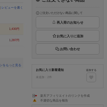
楽天チケット
エンタメニュース
|
レビューを書く
推し楽
ご注文いただけない商品に関して
再入荷のお知らせ
1,430
円
1,287
円
お問い合わせ
ンをもっと見る
お気に入り新着通知
追加する
。
未追加：
2
件
楽天アフィリエイトのリンクを作成
不適切な商品を報告