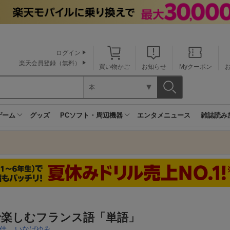
ログイン
楽天会員登録（無料）
買い物かご
お知らせ
Myクーポン
本
ゲーム
グッズ
PCソフト・周辺機器
エンタメニュース
雑誌読み
で楽しむフランス語「単語」
佳
,
いなばゆみ