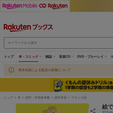
トップ
本・コミック
雑誌
音楽CD
DVD・ブルーレイ
熊本地震による配送の影響について
現
トップ
>
本
>
語学・学習参考書
>
語学学習
>
フランス語
在
地
絵
宮方由