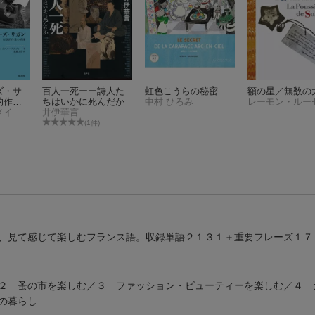
ズ・サ
百人一死ーー詩人た
虹色こうらの秘密
額の星／無数の
的作家
ちはいかに死んだか
中村 ひろみ
レーモン・ルー
ベルトラン・メイエル =スタブレー
井伊華言
(1件)
、見て感じて楽しむフランス語。収録単語２１３１＋重要フレーズ１７
２ 蚤の市を楽しむ／３ ファッション・ビューティーを楽しむ／４ 
の暮らし