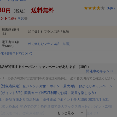
30
（
6
件）
送料無料
円
（税込）
イント
1倍
内訳
紙書籍
(単行
絵で楽しむフランス語「単語」
本)
電子書籍
(楽
絵で楽しむフランス語［単語］
天Kobo)
bo電子書籍ストアについて
商品が関連するクーポン・キャンペーンがあります
（10件）
開催中のキャンペー
トリー必要の有無や実施期間等の各種詳細条件は、必ず各説明頁でご確認ください
【対象者限定】全ジャンル対象！ポイント最大3倍 おかえりキャンペーン
【ポイント3倍】図書カードNEXT利用でお得に読書を楽しもう♪
本・雑誌在庫あり商品対象！条件達成でポイント最大10倍 2026/8/1-8/31
【楽天Kobo】初めての方！条件達成で楽天ブックス購入分がポイント20倍
【楽天モバイルご利用者限定】条件達成で100万ポイント山分け！