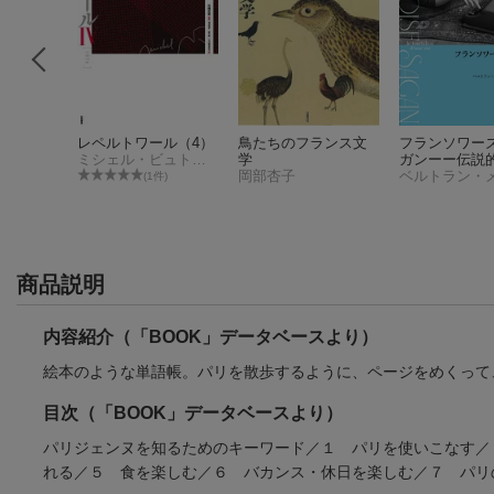
で読む星
レペルトワール（4）
鳥たちのフランス文
フランソワー
 新版
ミシェル・ビュトール
学
ガンーー伝説
ジュペリ
岡部杏子
の実像
(1件)
件)
商品説明
内容紹介（「BOOK」データベースより）
絵本のような単語帳。パリを散歩するように、ページをめくって
目次（「BOOK」データベースより）
パリジェンヌを知るためのキーワード／１ パリを使いこなす／
れる／５ 食を楽しむ／６ バカンス・休日を楽しむ／７ パリ