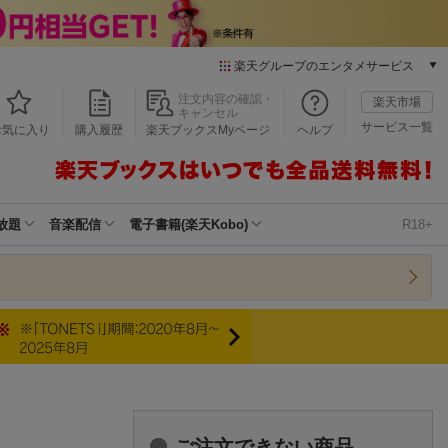
楽天グループのエンタメサービス
本/ゲーム/CD/DVD
注文内容の確認・
楽天市場
キャンセル
楽天ブックス
サービス一覧
お気に入り
購入履歴
楽天ブックスMyページ
ヘルプ
電子書籍
楽天Kobo
雑誌読み放題
楽天マガジン
放題
音楽配信
電子書籍(楽天Kobo)
R18+
音楽配信
楽天ミュージック
動画配信
楽天TV
動画配信ガイド
Rakuten PLAY
無料テレビ
Rチャンネル
チケット
ご注文できない商品