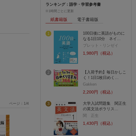
ランキング：語学・学習参考書
※1時間ごとに更新
紙書籍版
電子書籍版
100日後に英語がものに
1
なる1日10分 ネイ…
ブレット・リンゼイ
1,980円（税込）
【入荷予約】毎日かしこ
2
く！1日1枚日めく…
Gakken
2,200円（税込）
大学入試問題集 関正生
3
ページ：
1
/
4
の英文法ポラリス…
関 正生
1,430円（税込）