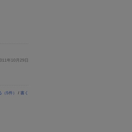
11年10月29日
る（
5
件）
/
書く