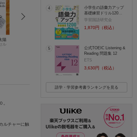
小学生の語彙力アップ
4
基礎練習ドリル120…
学習国語研究会
1,870円（税込）
太陽
かわいいパリ歩きの
ヴァーチャルに治癒
例文で覚えるフラ
セル
フランス語
される人間
ス語熟語集
公式TOEIC Listening &
5
荻野 雅代
セルジュ・ティスロン
モーリス・ジャケ
Reading 問題集 12
(6件)
(3件)
ETS
3,630円（税込）
語学・学習参考書ランキングを見る
０。
カルチャーに触