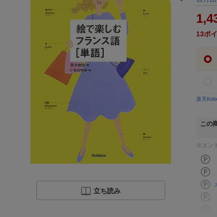
1,4
13
ポ
楽天Ko
この
※エン
立ち読み