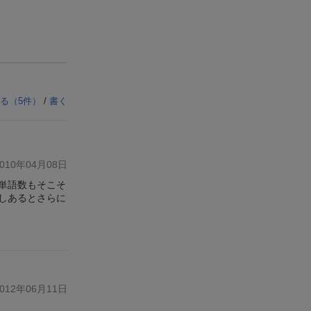
る（
5
件）
/
書く
10年04月08日
単語数もそこそ
しあるとさらに
12年06月11日