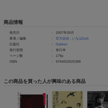
商品情報
発売日
：
2007年09月
著者／編集
：
宮方由佳
,
いなばゆみ
出版社
：
Gakken
発行形態
：
単行本
ページ数
：
179p
ISBN
：
9784053025388
この商品を買った人が興味のある商品