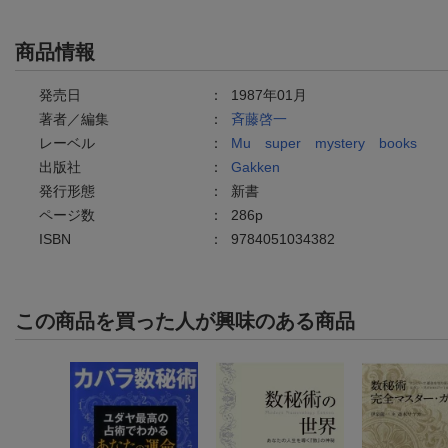
商品情報
発売日
：
1987年01月
著者／編集
：
斉藤啓一
レーベル
：
Mu super mystery books
出版社
：
Gakken
発行形態
：
新書
ページ数
：
286p
ISBN
：
9784051034382
この商品を買った人が興味のある商品