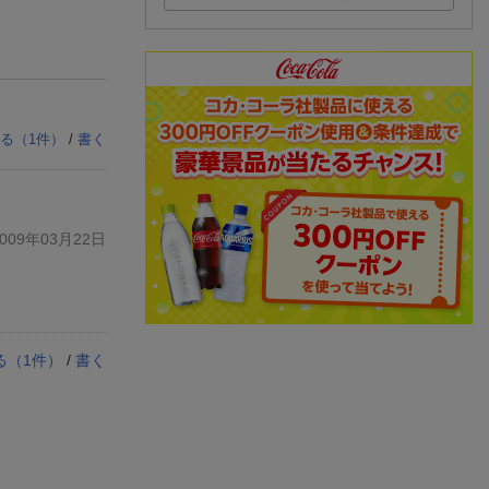
る（
1
件）
/
書く
09年03月22日
る（
1
件）
/
書く