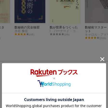
スタ
数秘術の完全独習
数が世界をつくった
数秘術マスター
水谷 奏音
I．バーナード・コーエン
ット
(7件)
(2件)
)
(35件)