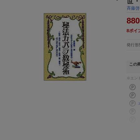
世・
斉藤啓
880
8
ポイ
発行形
この
※エン