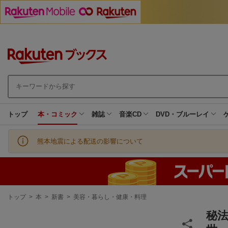
トップ
本・コミック
雑誌
音楽CD
DVD・ブルーレイ
熊本地震による配送の影響について
現
トップ
>
本
>
新書
>
美容・暮らし・健康・料理
在
地
秘