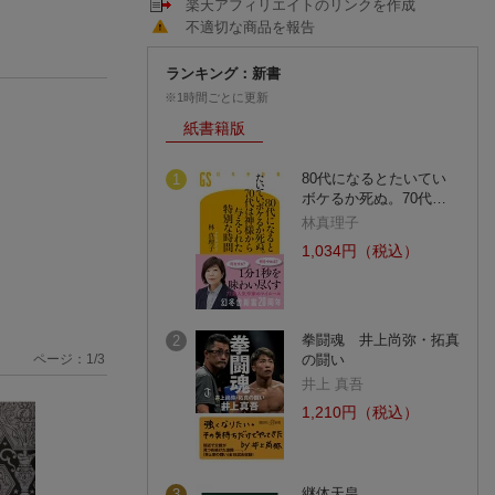
楽天アフィリエイトのリンクを作成
不適切な商品を報告
ランキング：新書
※1時間ごとに更新
紙書籍版
80代になるとたいてい
1
ボケるか死ぬ。70代…
林真理子
1,034円（税込）
拳闘魂 井上尚弥・拓真
2
ページ：
1
/
3
の闘い
井上 真吾
1,210円（税込）
継体天皇
3