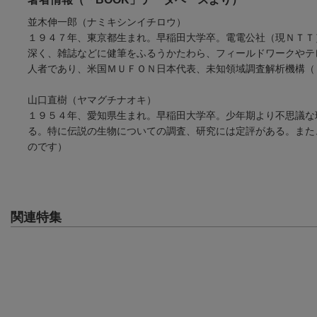
並木伸一郎（ナミキシンイチロウ）
１９４７年、東京都生まれ。早稲田大学卒。電電公社（現ＮＴＴ
深く、雑誌などに健筆をふるうかたわら、フィールドワークやテ
人者であり、米国ＭＵＦＯＮ日本代表、未知領域調査解析機構（
山口直樹（ヤマグチナオキ）
１９５４年、愛知県生まれ。早稲田大学卒。少年期より不思議な
る。特に伝説の生物についての調査、研究には定評がある。また
のです）
関連特集