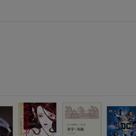
エントリー＆3,000円以上購入で無料データSIM（3GB/月プラン）が当たる！
楽天モバイル紹介キャンペーンの拡散で300円OFFクーポン進呈
条件達成で楽天限定・宝塚歌劇 宙組貸切公演ペアチケットが当たる