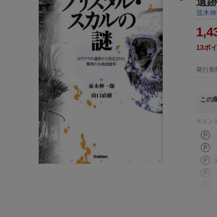
遺
並木伸
1,4
13
ポ
発行形
この
※エン