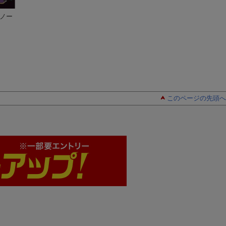
究ノー
シン・世界の超ミス
ムー認定！ 最
眠れないほどおも
テリー 怪奇・心霊
驚！！ 未確認生物U
ろい「密教」の謎
現象超事典
並木 伸一郎
（単行
MAビジュアル大事典
並木伸一郎
（王様文庫）
並木 伸一郎
本 400）
このページの先頭へ