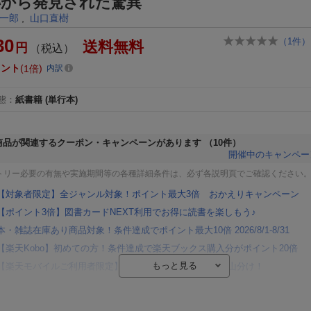
跡から発見された驚異
一郎
,
山口直樹
30
（
1
件）
送料無料
円
（税込）
イント
1倍
内訳
態
：
紙書籍
(単行本)
商品が関連するクーポン・キャンペーンがあります
（10件）
開催中のキャンペー
トリー必要の有無や実施期間等の各種詳細条件は、必ず各説明頁でご確認ください
【対象者限定】全ジャンル対象！ポイント最大3倍 おかえりキャンペーン
【ポイント3倍】図書カードNEXT利用でお得に読書を楽しもう♪
本・雑誌在庫あり商品対象！条件達成でポイント最大10倍 2026/8/1-8/31
【楽天Kobo】初めての方！条件達成で楽天ブックス購入分がポイント20倍
【楽天モバイルご利用者限定】条件達成で100万ポイント山分け！
【Rakuten Fashion×楽天ブックス】条件達成で10万ポイント山分け
【スタンプカード】楽天ポイントもらえる＆抽選で豪華景品が当たる！