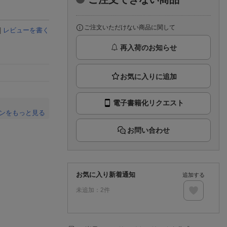
楽天チケット
エンタメニュース
推し楽
ご注文いただけない商品に関して
|
レビューを書く
再入荷のお知らせ
電子書籍化リクエスト
ンをもっと見る
。
お問い合わせ
お気に入り新着通知
追加する
未追加：
2
件