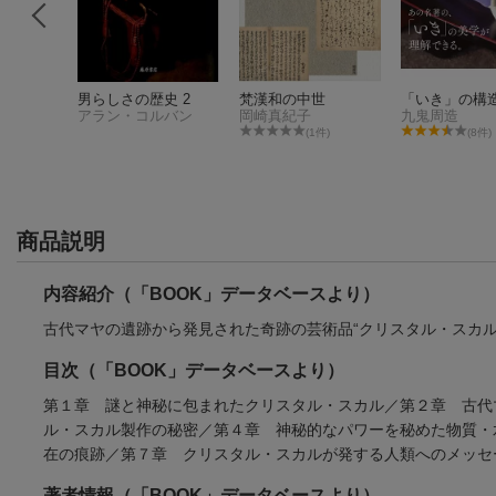
910;9
男らしさの歴史 2
梵漢和の中世
「いき」の構
アラン・コルバン
岡崎真紀子
九鬼周造
(1件)
(8件)
商品説明
内容紹介（「BOOK」データベースより）
古代マヤの遺跡から発見された奇跡の芸術品“クリスタル・スカル
目次（「BOOK」データベースより）
第１章 謎と神秘に包まれたクリスタル・スカル／第２章 古代
ル・スカル製作の秘密／第４章 神秘的なパワーを秘めた物質・
在の痕跡／第７章 クリスタル・スカルが発する人類へのメッセ
著者情報（「BOOK」データベースより）