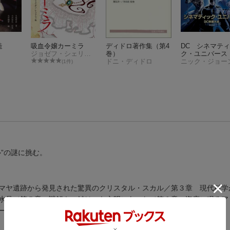
造
吸血令嬢カーミラ
ディドロ著作集（第4
DC シネマテ
ジョゼフ・シェリダン・レ・ファニュ
巻）
ク・ユニバース
ドニ・ディドロ
ニック・ジョー
(1件)
”の謎に挑む。
マヤ遺跡から発見された驚異のクリスタル・スカル／第３章 現代科学
水晶／第５章 謎解きの鍵はマヤ文明にあった／第６章 海底に眠るア
ージ