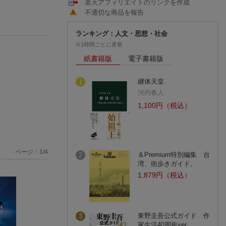
楽天アフィリエイトのリンクを作成
不適切な商品を報告
ランキング：人文・思想・社会
※1時間ごとに更新
紙書籍版
電子書籍版
継体天皇
1
河内春人
1,100円（税込）
ページ：
1
/
4
＆Premium特別編集 台
2
湾、街歩きガイド。
1,879円（税込）
東野圭吾公式ガイド 作
3
家生活40周年ver．