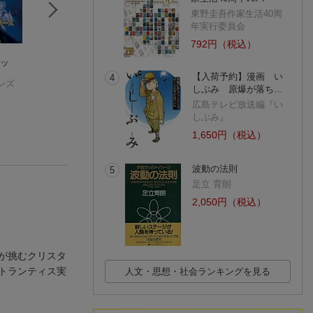
東野圭吾作家生活40周
年実行委員会
792円（税込）
ィッ
ドライブ・マイ・ハ
「スター・ウォー
ディドロ著作集（
ート
ズ」を科学する
巻）
【入荷予約】漫画 い
4
ンズ
阿盧EPC
マーク・ブレイク
ドニ・ディドロ
しぶみ 原爆が落ち…
(2件)
広島テレビ放送編『い
しぶみ』
1,650円（税込）
波動の法則
5
足立 育朗
2,050円（税込）
が挑むクリスタ
トランティス実
人文・思想・社会ランキングを見る