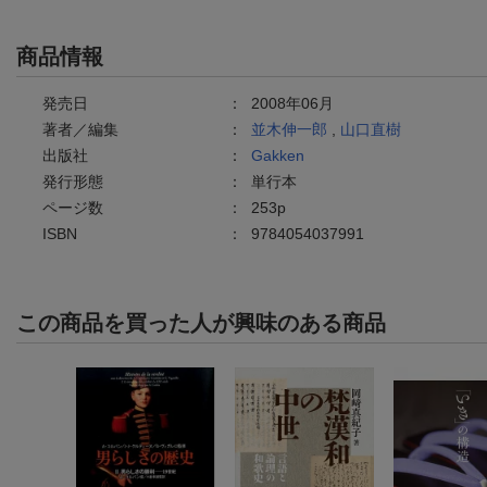
商品情報
発売日
：
2008年06月
著者／編集
：
並木伸一郎
,
山口直樹
出版社
：
Gakken
発行形態
：
単行本
ページ数
：
253p
ISBN
：
9784054037991
この商品を買った人が興味のある商品