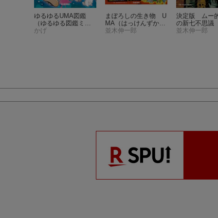
ワサ話と
ゆるゆるUMA図鑑
まぼろしの生き物 U
決定版 ムー
学研ミス
（ゆるゆる図鑑ミス
MA
（はっけんずかん
の新七不思議
プラス）
テリー）
かげ
プラス）
並木伸一郎
ン・パブリッ
並木伸一郎
ムック）