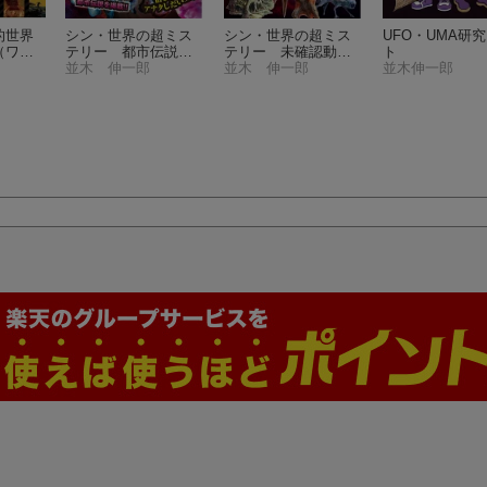
的世界
シン・世界の超ミス
シン・世界の超ミス
UFO・UMA研
（ワ
テリー 都市伝説超
テリー 未確認動物U
ト
シング
図鑑
並木 伸一郎
（単行本 424）
MA超図鑑
並木 伸一郎
（単行本
並木伸一郎
336）