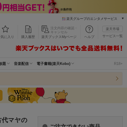
楽天グループのエンタメサービス
本/ゲーム/CD/DVD
注文内容の確認・
楽天市場
キャンセル
楽天ブックス
サービス一覧
お気に入り
購入履歴
楽天ブックスMyページ
ヘルプ
電子書籍
楽天Kobo
雑誌読み放題
楽天マガジン
放題
音楽配信
電子書籍(楽天Kobo)
R18+
音楽配信
楽天ミュージック
動画配信
楽天TV
動画配信ガイド
Rakuten PLAY
無料テレビ
Rチャンネル
古代マヤの
チケット
ご注文できない商品