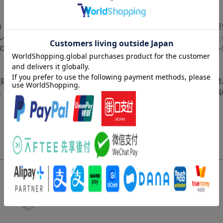
）勤務ののち、奇現象、特にＵＦＯ問題の調査・研究に専念。海外の研
レビ出演など、精力的に活動している。わが国における科学派ユーフォ
ＣＴＭ）代表、国際未知動物学会会員、日本宇宙現象研究会会長などを
現象や事象、古代史、民俗学などの神秘的側面に関心を抱き、研究に携
、映画評論家としても活躍（本データはこの書籍が刊行された当時に掲