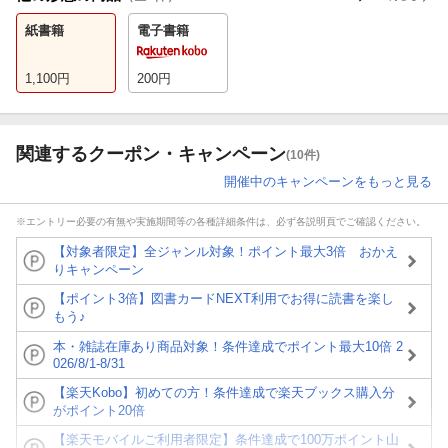
紙書籍
電子書籍
1,100
円
200
円
関連するクーポン・キャンペーン
(10件)
開催中のキャンペーンをもっと見る
※エントリー必要の有無や実施期間等の各種詳細条件は、必ず各説明頁でご確認ください。
【対象者限定】全ジャンル対象！ポイント最大3倍 おかえ
りキャンペーン
【ポイント3倍】図書カードNEXT利用でお得に読書を楽し
もう♪
本・雑誌在庫あり商品対象！条件達成でポイント最大10倍 2
026/8/1-8/31
【楽天Kobo】初めての方！条件達成で楽天ブックス購入分
がポイント20倍
【楽天モバイルご利用者限定】条件達成で100万ポイント山