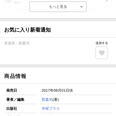
分け！
【Rakuten Fashion×楽天ブックス】条件達成で10万ポイン
ト山分け
【スタンプカード】楽天ポイントもらえる＆抽選で豪華景品
が当たる！
お気に入り新着通知
楽天モバイル紹介キャンペーンの拡散で300円OFFクーポン
進呈
未追加：
影森光
追加する
条件達成で楽天限定・宝塚歌劇 宙組貸切公演ペアチケット
が当たる
エントリー＆条件達成で『鬼滅の刃』オリジナルきんちゃく
袋が当たる！
商品情報
発売日
2017年08月01日頃
著者／編集
影森光
(著)
出版社
学研プラス