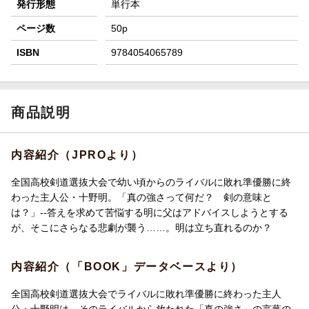
発行形態
単行本
ページ数
50p
ISBN
9784054065789
商品説明
内容紹介（JPROより）
全国高校剣道選抜大会で幼い頃からのライバルに敗れ準優勝に終
わった主人公・十野明。「真の強さって何だ？ 剣の意味と
は？」--答えを求めて苦悩する明に父はアドバイスしようとする
が、そこにさらなる悲劇が襲う……。明は立ち直れるのか？
内容紹介（「BOOK」データベースより）
全国高校剣道選抜大会でライバルに敗れ準優勝に終わった主人
公・十野明は、そのライバルから放たれた「真の強さ」の言葉の