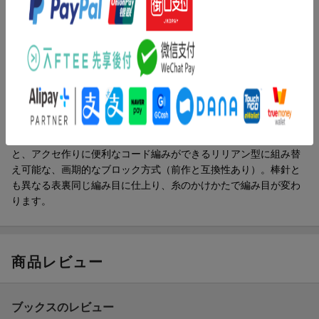
同シリーズの『ニッティングルームスターターキット』は筒状に
編むラウンド型でしたが、こちらの『ロングルーム』は平らに編
む用になっています。いろいろな太さで平らに編めるのでマフラ
ーなどを作るのに適しています。
ロングルームでは、向かい合わせのピンに糸をかけて編んでいく
内容紹介（JPROより）
「Double knitting」という表目と裏目がなく厚みが倍になる独特の
編み地に仕上げることができます。
ニッティングルーム第二弾は、模様編みが簡単にできるロング型
また、糸のかけかたしだいで模様編みの種類も無限大に広がりま
と、アクセ作りに便利なコード編みができるリリアン型に組み替
す！
え可能な、画期的なブロック方式（前作と互換性あり）。棒針と
も異なる表裏同じ編み目に仕上り、糸のかけかたで編み目が変わ
ロングルームの一番小さいサイズは9cmのリリアン型、ブロック
ります。
を長くつなげると35cmのロング型になります。
編み機のサイズを一番小さくすると、リリアン編みも可能なの
で、シュシュやブレスレットなどのアクセサリーも作れます。
商品レビュー
それぞれの形で、編み方も変わり、マルチコードという編み方か
ら、幅広マフラーまで、いろんな太さや、幅の編み物が楽しめま
す。
ブックスのレビュー