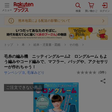
メニュー
熊本地震による配送の影響について
トップ
本
絵本・児童書・図鑑
その他
毛糸の編み機 ニッティングルーム2 ロングルーム もよ
う編みやコード編みで、マフラー、バッグや、アクセサリ
ーが作れちゃう！
サンベシヅヨ
,
毛塚みどり
（
0
件）
ご注文できない商品