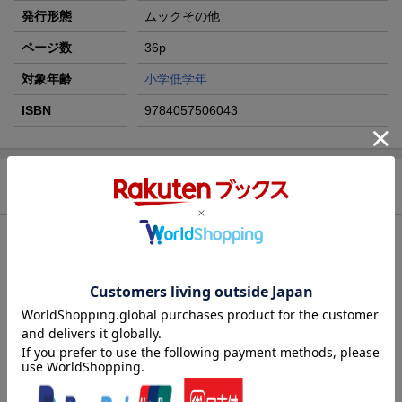
発行形態
ムックその他
ページ数
36p
対象年齢
小学低学年
ISBN
9784057506043
商品説明
内容紹介（出版社より）
「Knitting Loom」とは、もともと欧米で歴史のある毛糸の編み機
です。初心者でもきれいに編み目がそろい、しかも簡単に編める
ので、子どもたちはもちろん、編み物初心者の大人にも愛用され
ています。
『ニッティングルーム』シリーズは、その編み機が、作りたい
作品のサイズに合わせて編み機の形や大きさを簡単に変えること
ができる画期的な「ブロック方式」となっています。