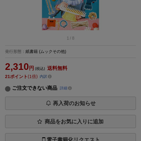
1
/
8
発行形態
：
紙書籍
(ムックその他)
2,310
円
送料無料
(税込)
21
ポイント
1倍
内訳
ご注文できない商品
詳細
再入荷のお知らせ
商品をお気に入りに追加
電子書籍化リクエスト