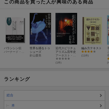
キット内容
この商品を買った人が興味のある商品
ロングルーム（編み機）、拡張ブロック10個、とじ針、バール、
フック、毛糸1玉、編み方ガイドBOOK36ページ
バランシン伝
世界を踊るトゥ
近代スピリチュ
編み方テキスト
バーナード・テーパー
シューズ
アリズム百年史
針山愛美
アーネスト・トムソン
(11件)
(1件)
(
ランキング
総合
本