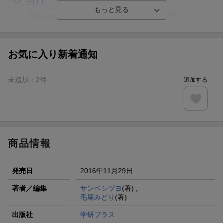
分け！
【Rakuten Fashion×楽天ブックス】条件達成で10万ポイン
ト山分け
【スタンプカード】楽天ポイントもらえる＆抽選で豪華景品
が当たる！
お気に入り新着通知
楽天モバイル紹介キャンペーンの拡散で300円OFFクーポン
進呈
未追加：
2
件
追加する
条件達成で楽天限定・宝塚歌劇 宙組貸切公演ペアチケット
が当たる
エントリー＆条件達成で『鬼滅の刃』オリジナルきんちゃく
袋が当たる！
商品情報
発売日
2016年11月29日
著者／編集
サンベシヅヨ
(著) ,
毛塚みどり
(著)
出版社
学研プラス