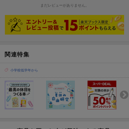
まだレビューがありません。
ほかの特徴
○ニッティングルームスターターキットと、ブロックは互換性があ
り、どちらでも使えます。
○極太から超極太の糸にあうピッチなので、ズパゲッティなどのリ
サイクル糸を編むのにも適しています。
○細めの糸でも同じピッチで編めるので、細いかざり糸でかわいい
シュシュ作りなどにもおすすめです。
○おためし用の毛糸もついているので、このセットですぐに編み始
関連特集
めることができます。
小学校低学年から
○ガイドブックに掲載している作例
フリンジマフラー
リボン風ヘアバンド
カラフル移動ポケット
アイコードブレスレット
かざり糸のシュシュ
ふんわりマルチコード