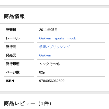
ト山分け
【スタンプカード】楽天ポイントもらえる＆抽選で豪華景品
が当たる！
商品情報
エントリー＆3,000円以上購入で無料データSIM（3GB/月プ
ラン）が当たる！
発売日
2011年05月
楽天モバイル紹介キャンペーンの拡散で300円OFFクーポン
進呈
レーベル
Gakken sports mook
条件達成で楽天限定・宝塚歌劇 宙組貸切公演ペアチケット
発行元
学研パブリッシング
が当たる
発売元
Gakken
発行形態
ムックその他
ページ数
82p
ISBN
9784056062809
商品レビュー（1件）