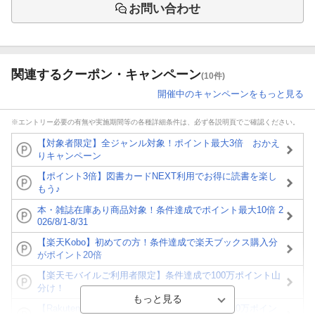
お問い合わせ
関連するクーポン・キャンペーン
(10件)
開催中のキャンペーンをもっと見る
※エントリー必要の有無や実施期間等の各種詳細条件は、必ず各説明頁でご確認ください。
【対象者限定】全ジャンル対象！ポイント最大3倍 おかえ
りキャンペーン
【ポイント3倍】図書カードNEXT利用でお得に読書を楽し
もう♪
本・雑誌在庫あり商品対象！条件達成でポイント最大10倍 2
026/8/1-8/31
【楽天Kobo】初めての方！条件達成で楽天ブックス購入分
がポイント20倍
【楽天モバイルご利用者限定】条件達成で100万ポイント山
分け！
【Rakuten Fashion×楽天ブックス】条件達成で10万ポイン