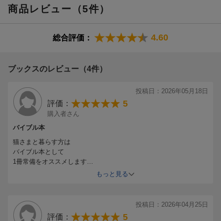
・食べると死に至るかもしれない 危険な家の中の物7選
商品レビュー（5件）
●第4章 お悩み別 食事の解決ガイド
・絶対に成功する減量の最短ルートが知りたい
4.60
総合評価：
・猫の体重を無理なく増やすには？
・食後の吐きグセを改善するには？
・尿石症が治っても、一生療法食ですか？
ブックスのレビュー（4件）
・慢性腎臓病と診断されたら療法食はいつから必要？
・心臓病改善のため、食事でできることは？
投稿日：2026年05月18日
・がんに効く食事が知りたい
5
評価：
・糖尿病に糖質制限はNG？
購入者さん
・検査も療法食も使わずにアレルギーを解決するには？ ほか
バイブル本
猫さまと暮らす方は
バイブル本として
1冊常備をオススメします
もっと見る
大切な家族のために
してあげれる事が
たくさん書かれています
投稿日：2026年04月25日
5
評価：
フードについては