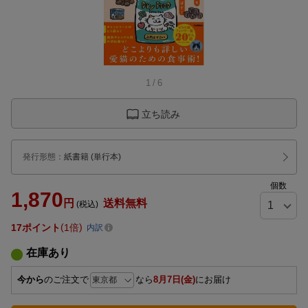
1
/
6
立ち読み
発行形態
：
紙書籍
(単行本)
個数
1,870
円
送料無料
(税込)
17
ポイント
1倍
内訳
在庫あり
今から
のご注文で
なら
8月7日(金)
にお届け