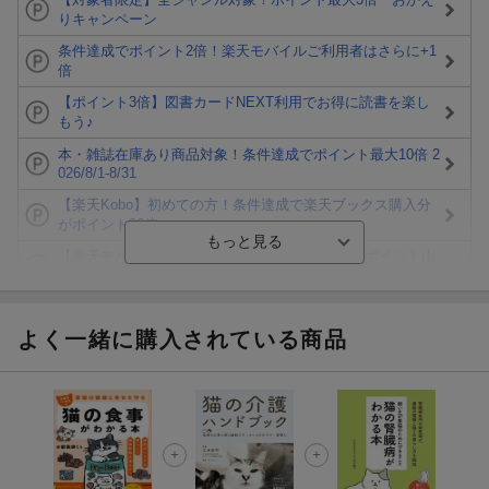
りキャンペーン
条件達成でポイント2倍！楽天モバイルご利用者はさらに+1
倍
【ポイント3倍】図書カードNEXT利用でお得に読書を楽し
もう♪
本・雑誌在庫あり商品対象！条件達成でポイント最大10倍 2
026/8/1-8/31
【楽天Kobo】初めての方！条件達成で楽天ブックス購入分
がポイント20倍
【楽天モバイルご利用者限定】条件達成で100万ポイント山
分け！
【Rakuten Fashion×楽天ブックス】条件達成で10万ポイン
ト山分け
よく一緒に購入されている商品
【スタンプカード】楽天ポイントもらえる＆抽選で豪華景品
が当たる！
楽天モバイル紹介キャンペーンの拡散で300円OFFクーポン
進呈
条件達成で楽天限定・宝塚歌劇 宙組貸切公演ペアチケット
が当たる