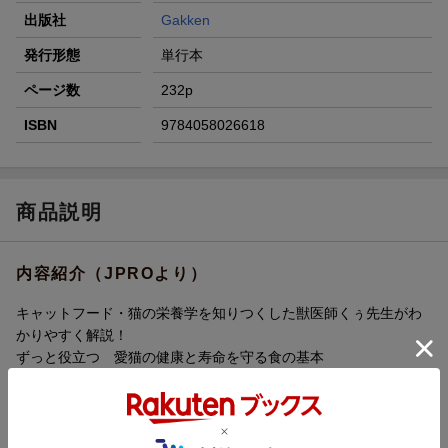
出版社
Gakken
発行形態
単行本
ページ数
232p
ISBN
9784058026618
商品説明
内容紹介（JPROより）
キャットフード・猫の栄養学を知りつくした獣医師くぅ先生がわ
かりやすく解説！
ずっと役立つ 愛猫の健康と寿命を守る食の基本
ーーーーーーーーーーーーーーーーーーーーーーーーーーーーー
ーーーーーーーーーーーーーーーーーーーーーーーーーーーーー
ーーーーーーーーーーーーーーーー
「愛猫の健康を守りたい」「ずっと元気で、1日でも長生きしてほ