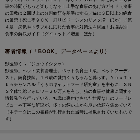
・脂質は猫にとって「正義」！
事の時間がもっと楽しくなる！上手な食事のあげ方ガイド（食事
・猫に必要な摂取カロリーの計算式
の回数は２回以上の分割給餌を基準にする／猫に３日以上の絶食
・グレインフリーフードが心臓病を誘発する！？
は厳禁！死亡率９０％ 肝リピドーシスのリスク増 ほか）／第
・人気の液状おやつは身体に悪い？
４章 病気やトラブルに応じた食事の対策法を網羅！お脳み別
・猫にウェットフードが必要な理由
食事の解決ガイド（ダイエット／増量 ほか）
・キャットフードの添加物には必要なものもある ほか
著者情報（「BOOK」データベースより）
●第2章 キャットフードの正しい選び方
・キャットフードに使われている原材料のチェックポイント
獣医師くぅ（ジュウイシクゥ）
・総合栄養食とおやつの上手な与え方
獣医師。ペット栄養管理士。ペット食育士１級。ペットフーディ
・信頼できるキャットフードメーカーの見極め方
スト。飼育技師。１６歳の愛猫くぅちゃんと暮らす。ＹｏｕＴｕ
・安いフード、高いフードどのように見分ける？
ｂｅチャンネル「くぅのキャットフード研究室」を中心に、ＳＮ
・獣医師くぅがキャットフードを選ぶなら ほか
Ｓ全体で総フォロワー２０万人を有し、猫の食事や健康に関する
情報発信を行っている。知識に裏付けされた忖度なしのフードレ
●第3章 上手な食事のあげ方ガイド
ビューや丁寧な解説が、多くの飼い主から厚い信頼を集めている
・食事の回数は2回以上の分割給餌を基準にする
（本データはこの書籍が刊行された当時に掲載されていたもので
・「マグロを食べると水銀中毒になる」の真実
す）
・子猫の食事の基本的な考え方
・獣医師くぅおすすめのサプリとグッズ
・猫には厳禁！ 食べると危険な食品10選