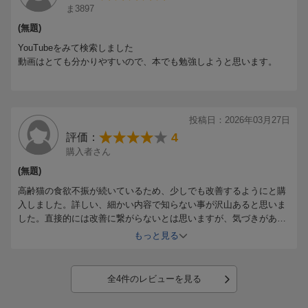
ま3897
えぇ～って思う方も
たくさんいると思います
(無題)
YouTubeをみて検索しました
動画はとても分かりやすいので、本でも勉強しようと思います。
投稿日：2026年03月27日
4
評価：
購入者さん
(無題)
高齢猫の食欲不振が続いているため、少しでも改善するようにと購
入しました。詳しい、細かい内容で知らない事が沢山あると思いま
した。直接的には改善に繋がらないとは思いますが、気づきがあっ
ただけでも収穫がありました。
もっと見る
全4件のレビューを見る