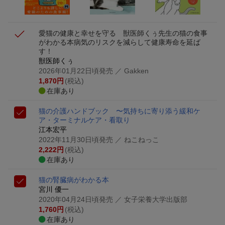
愛猫の健康と幸せを守る 獣医師くぅ先生の猫の食事
がわかる本
病気のリスクを減らして健康寿命を延ば
す！
獣医師くぅ
2026年01月22日頃発売
／ Gakken
1,870
円
(税込)
在庫あり
猫の介護ハンドブック 〜気持ちに寄り添う緩和ケ
ア・ターミナルケア・看取り
江本宏平
2022年11月30日頃発売
／ ねこねっこ
2,222
円
(税込)
在庫あり
猫の腎臓病がわかる本
宮川 優一
2020年04月24日頃発売
／ 女子栄養大学出版部
1,760
円
(税込)
在庫あり