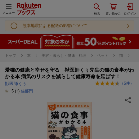
メニュー
熊本地震による配送の影響について
トップ
本
美容・暮らし・健康・料理
ペット
猫
愛猫の健康と幸せを守る 獣医師くぅ先生の猫の食事がわ
かる本 病気のリスクを減らして健康寿命を延ばす！
獣医師くぅ
（
5
件）
5
(↑)
猫部門