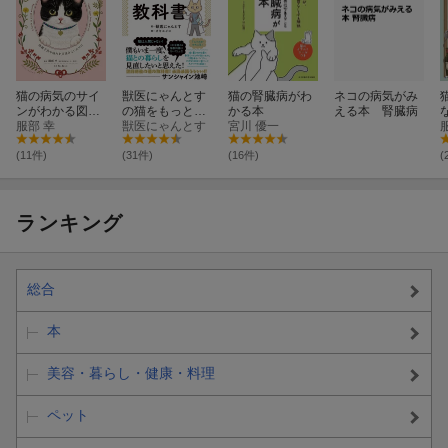
猫の病気のサイ
獣医にゃんとす
猫の腎臓病がわ
ネコの病気がみ
ンがわかる図
の猫をもっと幸
かる本
える本 腎臓病
鑑 〜体調不良
服部 幸
せにする「げぼ
獣医にゃんとす
宮川 優一
や痛みを見逃さ
く」の教科書
ないために
(11件)
(31件)
(16件)
(
ランキング
総合
本
美容・暮らし・健康・料理
ペット