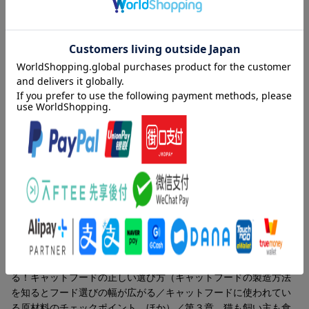
しい」
愛猫の飼い主なら、誰しもそう願うもの。
猫の健康を左右する大きな要因のひとつが、毎日の食事です。
でも、無数にあるキャットフードの中から、コレと思うものを選
ぶのは至難のワザ…。
そこで、獣医師であり、ペット栄養管理士・ペット食育士の資格
内容紹介（「BOOK」データベースより）
も持つ、ペット栄養学のスペシャリストでもあるくぅ先生が、
猫の健康と寿命を守る食事の基本を徹底解説。
キャットフードはどう選ぶ？病気やトラブル別の対応策は？どこ
よりも詳しい愛猫のための食事術！
栄養バランスの考え方や成分表の見方から、食いつきの悪さや、
吐き戻し、体型管理といったお悩み、
目次（「BOOK」データベースより）
アレルギー、尿路結石、腎臓病、肝臓病、心臓病などの疾患を持
つ猫ちゃんへの食のアドバイスまで網羅。
第１章 適切なカロリーや必須栄養素など猫の食の基本はここか
くぅ先生がお勧めする市販のキャットフードも紹介します。
ら 猫の身体に本当に必要なもの（猫の本当に必要な栄養バラン
スは？／糖質を３０％以下にして、血糖値の変化を抑える ほ
◆コンテンツ◆
か）／第２章 数あるフードの中から愛猫にベストなものがわか
●第1章 猫の身体に本当に必要なもの
る！キャットフードの正しい選び方（キャットフードの製造方法
・猫に本当に必要な栄養バランスは？
を知るとフード選びの幅が広がる／キャットフードに使われてい
・糖質を30％以下にして、血糖値の変化を抑える
る原材料のチェックポイント ほか）／第３章 猫も飼い主も食