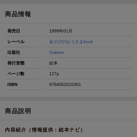
【スタンプカード】楽天ポイントもらえる＆抽選で豪華景品
が当たる！
商品情報
エントリー＆3,000円以上購入で無料データSIM（3GB/月プ
ラン）が当たる！
発売日
1999年01月
楽天モバイル紹介キャンペーンの拡散で300円OFFクーポン
進呈
レーベル
あそびのおうさまbook
条件達成で楽天限定・宝塚歌劇 宙組貸切公演ペアチケット
出版社
Gakken
が当たる
発行形態
絵本
ページ数
127p
ISBN
9784052010361
商品説明
内容紹介（情報提供：絵本ナビ）