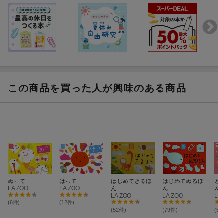
この商品を買った人が興味のある商品
ぬって
はって
はじめてきるほ
はじめてぬるほ
LA ZOO
LA ZOO
ん
ん
LA ZOO
LA ZOO
L
(6件)
(12件)
(52件)
(79件)
(