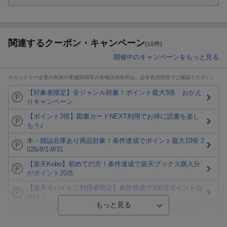
関連するクーポン・キャンペーン
(10件)
開催中のキャンペーンをもっと見る
※エントリー必要の有無や実施期間等の各種詳細条件は、必ず各説明頁でご確認ください。
【対象者限定】全ジャンル対象！ポイント最大3倍 おかえ
りキャンペーン
【ポイント3倍】図書カードNEXT利用でお得に読書を楽し
もう♪
本・雑誌在庫あり商品対象！条件達成でポイント最大10倍 2
026/8/1-8/31
【楽天Kobo】初めての方！条件達成で楽天ブックス購入分
がポイント20倍
【楽天モバイルご利用者限定】条件達成で100万ポイント山
分け！
【Rakuten Fashion×楽天ブックス】条件達成で10万ポイン
ト山分け