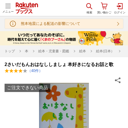
メニュー
熊本地震による配送の影響について
トップ
本
絵本・児童書・図鑑
絵本
絵本(日本）
2さいだもんおはなししましょ 本好きになるお話と歌
（
40
件）
ご注文できない商品