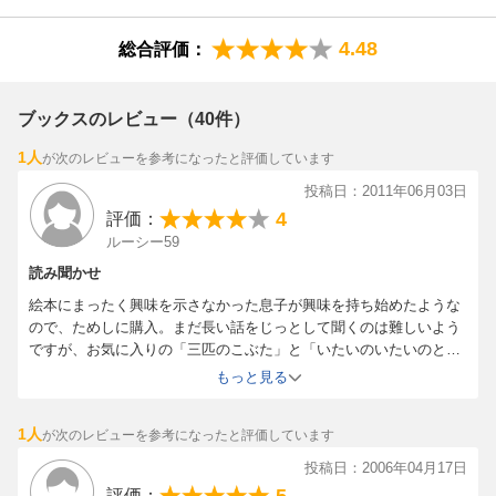
【情報提供・絵本ナビ】
4.48
総合評価：
ブックスのレビュー（40件）
1人
が次のレビューを参考になったと評価しています
投稿日：2011年06月03日
4
評価：
ルーシー59
読み聞かせ
絵本にまったく興味を示さなかった息子が興味を持ち始めたような
ので、ためしに購入。まだ長い話をじっとして聞くのは難しいよう
ですが、お気に入りの「三匹のこぶた」と「いたいのいたいのとん
でいけ」はおとなしく聞いているのでこれから毎日他のお話も落ち
もっと見る
着いて聞けるように読んであげたいと思います。個人的にはもう少
し仕掛けのページがあっても良かったかな。
1人
が次のレビューを参考になったと評価しています
投稿日：2006年04月17日
評価：