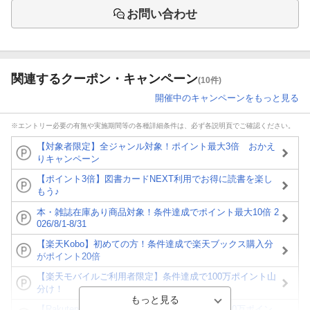
お問い合わせ
関連するクーポン・キャンペーン
(10件)
開催中のキャンペーンをもっと見る
※エントリー必要の有無や実施期間等の各種詳細条件は、必ず各説明頁でご確認ください。
【対象者限定】全ジャンル対象！ポイント最大3倍 おかえ
りキャンペーン
【ポイント3倍】図書カードNEXT利用でお得に読書を楽し
もう♪
本・雑誌在庫あり商品対象！条件達成でポイント最大10倍 2
026/8/1-8/31
【楽天Kobo】初めての方！条件達成で楽天ブックス購入分
がポイント20倍
【楽天モバイルご利用者限定】条件達成で100万ポイント山
分け！
【Rakuten Fashion×楽天ブックス】条件達成で10万ポイン