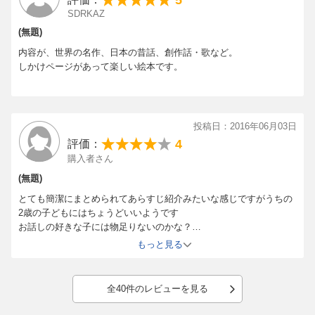
5
SDRKAZ
(無題)
内容が、世界の名作、日本の昔話、創作話・歌など。
しかけページがあって楽しい絵本です。
投稿日：2016年06月03日
4
評価：
購入者さん
(無題)
とても簡潔にまとめられてあらすじ紹介みたいな感じですがうちの
2歳の子どもにはちょうどいいようです
お話しの好きな子には物足りないのかな？
しかけがあったりするので楽しんでいます♪3びきのこぶたと大きな
もっと見る
かぶとてぶくろを気に入って、そればっかりです笑
絵本はなかなか高いのでこのお値段で色々なお話しが入っているの
はありがたいです
全40件のレビューを見る
簡単にまとめられてるので子どもが気に入ったお話しはまた絵本買
って読もうかなと思います