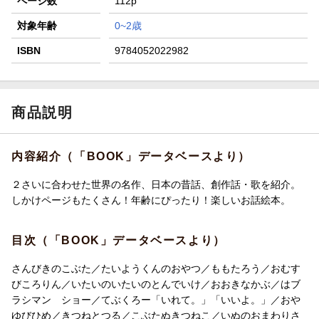
ページ数
112p
対象年齢
0~2歳
ISBN
9784052022982
商品説明
内容紹介（「BOOK」データベースより）
２さいに合わせた世界の名作、日本の昔話、創作話・歌を紹介。
しかけページもたくさん！年齢にぴったり！楽しいお話絵本。
目次（「BOOK」データベースより）
さんびきのこぶた／たいようくんのおやつ／ももたろう／おむす
びころりん／いたいのいたいのとんでいけ／おおきなかぶ／はブ
ラシマン ショー／てぶくろー「いれて。」「いいよ。」／おや
ゆびひめ／きつねとつる／こぶたぬきつねこ／いぬのおまわりさ