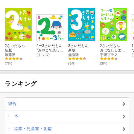
2さいだもん
2〜3さいだもん
3さいだもん
2さいだもん
新版
*おやこで楽しむ
新版
おはなししまし
無藤隆
歌あそび*
(キッズ)
無藤隆
ょ 新版
学研プラス
(7件)
(5件)
(3件)
ランキング
総合
本
絵本・児童書・図鑑