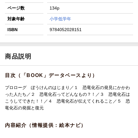
ページ数
134p
対象年齢
小学低学年
ISBN
9784052028151
商品説明
目次（「BOOK」データベースより）
プロローグ ぼうけんのはじまり／１ 恐竜化石の発見にかかわ
った人たち／２ 恐竜化石ってどんなもの？！／３ 恐竜化石は
こうしてできた！！／４ 恐竜化石が伝えてくれること／５ 恐
竜化石の発掘と復元
内容紹介（情報提供：絵本ナビ）