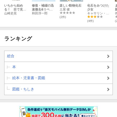
いちから始め
修復・補綴の迅
楽しい動物化石
化石をみつけた
る！ 目で見て
速撤去&リペア
土屋 健
少女
わかる！ 下顎
山崎史晃
法
和田淳一郎
キャサリン・ブライトン
吸着総義歯
(2件)
(4件)
(
ランキング
総合
本
絵本・児童書・図鑑
図鑑・ちしき