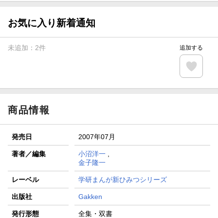
【スタンプカード】楽天ポイントもらえる＆抽選で豪華景品
が当たる！
お気に入り新着通知
エントリー＆3,000円以上購入で無料データSIM（3GB/月プ
ラン）が当たる！
未追加：
2
件
追加する
楽天モバイル紹介キャンペーンの拡散で300円OFFクーポン
進呈
条件達成で楽天限定・宝塚歌劇 宙組貸切公演ペアチケット
が当たる
商品情報
発売日
2007年07月
著者／編集
小沼洋一
,
金子隆一
レーベル
学研まんが新ひみつシリーズ
出版社
Gakken
発行形態
全集・双書