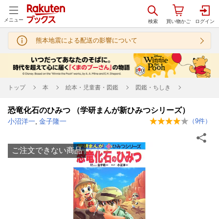
メニュー
熊本地震による配送の影響について
トップ
本
絵本・児童書・図鑑
図鑑・ちしき
恐竜化石のひみつ （学研まんが新ひみつシリーズ）
小沼洋一
,
金子隆一
（
9
件）
ご注文できない商品