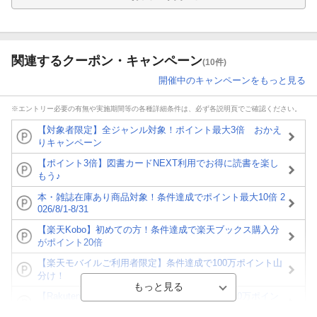
関連するクーポン・キャンペーン
(10件)
開催中のキャンペーンをもっと見る
※エントリー必要の有無や実施期間等の各種詳細条件は、必ず各説明頁でご確認ください。
【対象者限定】全ジャンル対象！ポイント最大3倍 おかえ
りキャンペーン
【ポイント3倍】図書カードNEXT利用でお得に読書を楽し
もう♪
本・雑誌在庫あり商品対象！条件達成でポイント最大10倍 2
026/8/1-8/31
【楽天Kobo】初めての方！条件達成で楽天ブックス購入分
がポイント20倍
【楽天モバイルご利用者限定】条件達成で100万ポイント山
分け！
【Rakuten Fashion×楽天ブックス】条件達成で10万ポイン
ト山分け