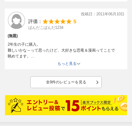
投稿日：2011年06月10日
5
評価：
ぱんだこぱんだ1234
(無題)
2年生の子に購入。
難しいかな～って思ったけど、大好きな恐竜＆漫画ってことで
眺めてます。
まあ、雑学、、なので何度も読むうちに意味もわかってくるんじゃ
もっと見る
ないかな～。
全9件のレビューを見る