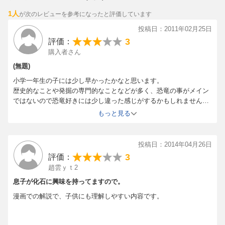
1人
が次のレビューを参考になったと評価しています
投稿日：2011年02月25日
3
評価：
購入者さん
(無題)
小学一年生の子には少し早かったかなと思います。
歴史的なことや発掘の専門的なことなどが多く、恐竜の事がメイン
ではないので恐竜好きには少し違った感じがするかもしれません。
低学年には少し飽きてしまう様な気がしました。
もっと見る
投稿日：2014年04月26日
3
評価：
趙雲ｙｔ2
息子が化石に興味を持ってますので。
漫画での解説で、子供にも理解しやすい内容です。