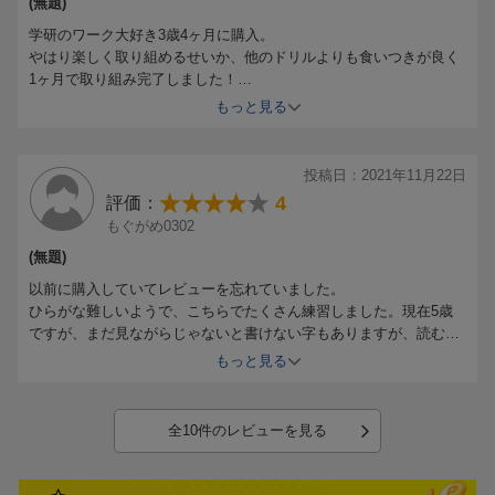
(無題)
学研のワーク大好き3歳4ヶ月に購入。
やはり楽しく取り組めるせいか、他のドリルよりも食いつきが良く
1ヶ月で取り組み完了しました！
(ひらがなが読めて、ひらがな表をみながらならひらがなが書ける程
もっと見る
度のレベルです)
投稿日：2021年11月22日
4
評価：
もぐがめ0302
(無題)
以前に購入していてレビューを忘れていました。
ひらがな難しいようで、こちらでたくさん練習しました。現在5歳
ですが、まだ見ながらじゃないと書けない字もありますが、読むの
は全部できるようになりました。また次のステップのものを購入し
もっと見る
たいです。
全10件のレビューを見る