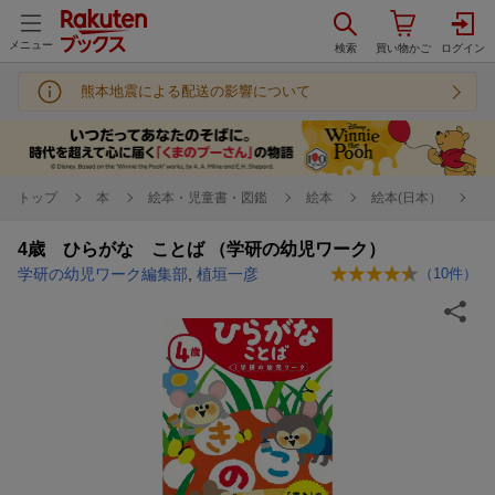
メニュー
熊本地震による配送の影響について
トップ
本
絵本・児童書・図鑑
絵本
絵本(日本）
4歳 ひらがな ことば （学研の幼児ワーク）
学研の幼児ワーク編集部
,
植垣一彦
（
10
件）