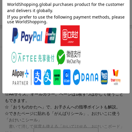
ISBN
9784052046612
注記
付属資料：シール
商品説明
内容紹介（出版社より）
■「学研の幼児ワークシリーズ」とは・・・
【1】選びやすい年齢別 【2】意欲が続く問題構成 【3】考える
力をのばす問題 の3本柱で、
お子さんの「楽しいお勉強」をお手伝いするワークです。
☆A4サイズ、オールカラー。ページは1枚ずつはがして使うこと
もできます。
☆「おうちのかたへ」で、お子さんへの指導ポイントも解説。
☆できたページに貼れる「がんばりシール」、おけいこに使う
「おけいこシール」
書いて消して何度も使える「かいてけせる おけいこボード」