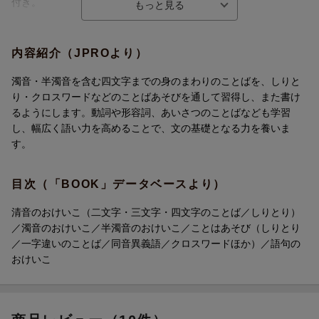
付き。
■「4歳 ひらがな ことば」は・・・
・「ものの名前」を中心に、清濁音の「書き」を練習。
内容紹介（JPROより）
・しりとり、同音異義語、クロスワードなどのことばあそび。
・動詞・形容詞・あいさつのことばなどの語句を増やす学習。
濁音・半濁音を含む四文字までの身のまわりのことばを、しりと
り・クロスワードなどのことばあそびを通して習得し、また書け
＜内容＞
るようにします。動詞や形容詞、あいさつのことばなども学習
ひらがなの「書き」を定着させ、語いを増やして文を書く力を養
し、幅広く語い力を高めることで、文の基礎となる力を養いま
います。
す。
シールを使った問題などで、楽しく語句の使い方を学習できま
す。
目次（「BOOK」データベースより）
清音のおけいこ（二文字・三文字・四文字のことば／しりとり）
／濁音のおけいこ／半濁音のおけいこ／ことはあそび（しりとり
／一字違いのことば／同音異義語／クロスワードほか）／語句の
おけいこ