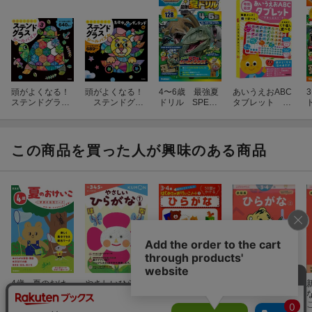
頭がよくなる！
頭がよくなる！
4〜6歳 最強夏
あいうえおABC
ステンドグラス
ステンドグラ
ドリル SPECI
タブレット 特
シールパズル3
スシールパズ
AL MATCH
別限定（おため
ル 真夜中のワ
しワークつき）
ンダーランド編
この商品を買った人が興味のある商品
4歳 夏のおけ
やさしいひらが
ひらがな
新装版 ひらが
いこ 新装版
な 1集
な【2】 3・4
わだことみ
くもん出版編集部
歳
こどもちゃれんじ
(10件)