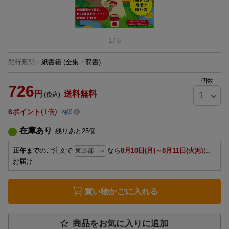
1
/
6
発行形態
：
紙書籍
(全集・双書)
個数
726
円
送料無料
(税込)
6
ポイント
1倍
内訳
在庫あり
残りあと
25
個
正午まで
のご注文で
なら
8月10日(月)～8月11日(火)頃
に
お届け
買い物かごに入れる
商品をお気に入りに追加