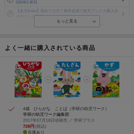
026/8/1-8/31
【楽天Kobo】初めての方！条件達成で楽天ブックス購入分
がポイント20倍
【楽天モバイルご利用者限定】条件達成で100万ポイント山
分け！
【Rakuten Fashion×楽天ブックス】条件達成で10万ポイン
ト山分け
よく一緒に購入されている商品
【スタンプカード】楽天ポイントもらえる＆抽選で豪華景品
が当たる！
エントリー＆3,000円以上購入で無料データSIM（3GB/月プ
ラン）が当たる！
楽天モバイル紹介キャンペーンの拡散で300円OFFクーポン
進呈
4歳 ひらがな ことば
（学研の幼児ワーク）
学研の幼児ワーク編集部
2017年07月18日頃発売
／ 学研プラス
726
円
(税込)
在庫あり