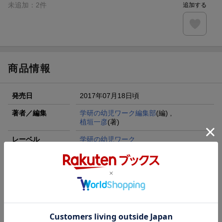
未追加：
2
件
追加する
商品情報
発売日
2017年07月18日頃
著者／編集
学研の幼児ワーク編集部
(編) ,
植垣一彦
(著)
レーベル
学研の幼児ワーク
出版社
学研プラス
発行形態
全集・双書
ページ数
64p
対象年齢
3~5歳