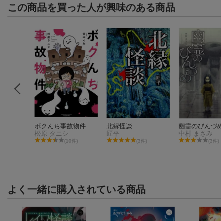
この商品を買った人が興味のある商品
2時05
ボクんち事故物件
北縁怪談
幽霊のびんづ
松原 タニシ
匠平
中村 まさみ
(10件)
(3件)
(3件)
よく一緒に購入されている商品