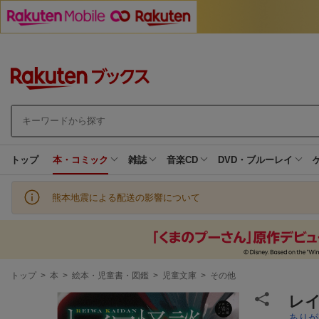
トップ
本・コミック
雑誌
音楽CD
DVD・ブルーレイ
熊本地震による配送の影響について
現
トップ
>
本
>
絵本・児童書・図鑑
>
児童文庫
>
その他
在
地
レ
ありが