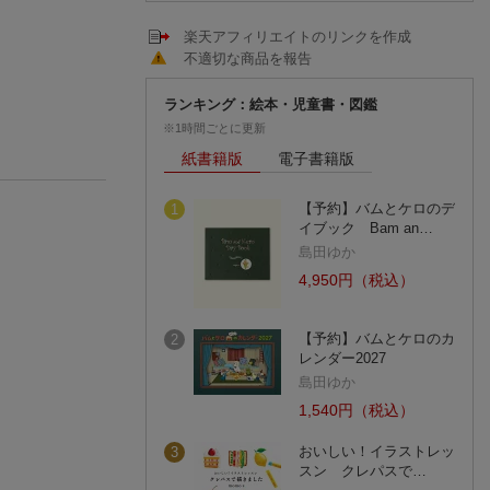
楽天アフィリエイトのリンクを作成
不適切な商品を報告
ランキング：絵本・児童書・図鑑
※1時間ごとに更新
紙書籍版
電子書籍版
【予約】バムとケロのデ
1
イブック Bam an…
島田ゆか
4,950円（税込）
【予約】バムとケロのカ
2
レンダー2027
島田ゆか
1,540円（税込）
おいしい！イラストレッ
3
スン クレパスで…