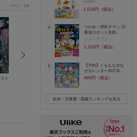
momo
ページ：
1
/
4
1,518円（税込）
つかめ！理科ダマン 12
4
最強ロボット決戦…
シン・テフン
1,320円（税込）
【予約】くもんなぜな
5
ぜカレンダー2027年…
660円（税込）
ラスト
5分後にいい気味なラ
5分後に慄き極まるラ
フォア文庫霊を呼
スト
スト
本
エブリスタ
エブリスタ
中村 まさみ
(3件)
(6件)
絵本・児童書・図鑑ランキングを見る