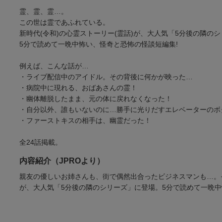
霊、霊、霊…。
この世は霊であふれている。
新時代(令和)の心霊ストーリー(霊話)が、大人気「5分後の隣の
5分で読めて一晩中怖い、怪奇と恐怖の怪談短編集!
例えば、こんな話が…
・ライブ配信中のアイドル。その背後に何かが映った…
・病院中に現れる、おばあさんの霊！
・幽体離脱したまま、元の体に戻れなくなった！
・自分以外、誰もいないのに…勝手に光りだすエレベーターのボ
・ファーストキスの相手は、幽霊だった！
全24話掲載。
内容紹介（JPROより）
親友の優しいお姉さんも、街で偶然出合ったビジネスマンも…。
が、大人気「5分後の隣のシリーズ」に登場。5分で読めて一晩