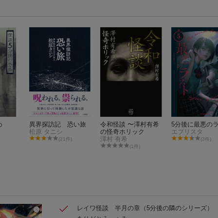
め
異界探訪記 恐い旅
令和怪談 〜澤村有希
5分後に最悪の
松原 タニシ
の怪奇ホリック
エブリスタ
澤村 有希
(21件)
(3件)
(1件)
レイワ怪談 半月の章
（5分後の隣のシリーズ）