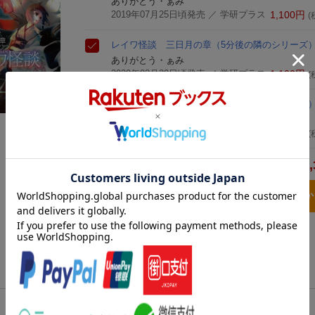
ありがとう・ぁみ
2019年07月25日頃発売
／ 学研プラス
1,100
円
(
レイワ怪談 三日月の章
（5分後の隣のシリーズ
ありがとう・ぁみ
2020年02月20日頃発売
／ 学研プラス
1,100
円
(
レイワ怪談 十六夜の章
（5分後の隣のシリーズ
ありがとう・ぁみ
2020年11月19日頃発売
／ 学研プラス
1,100
円
(
3,
合計
3点とも買い物