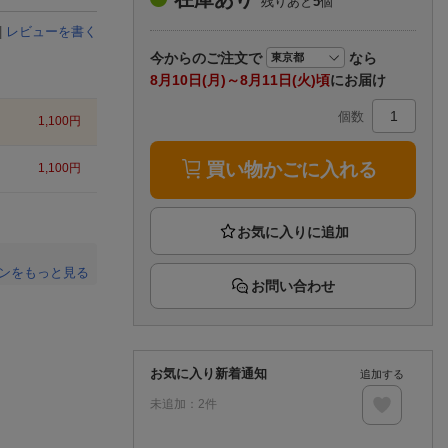
残りあと
5
個
楽天チケット
エンタメニュース
|
レビューを書く
推し楽
今から
のご注文で
なら
8月10日(月)～8月11日(火)頃
にお届け
個数
1,100
円
買い物かごに入れる
1,100
円
ンをもっと見る
お問い合わせ
。
お気に入り新着通知
追加する
未追加：
2
件