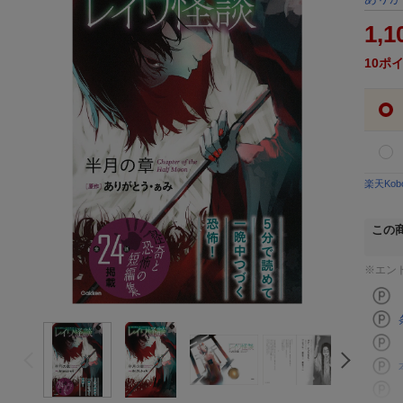
1,1
10
ポ
楽天Ko
この
※エン