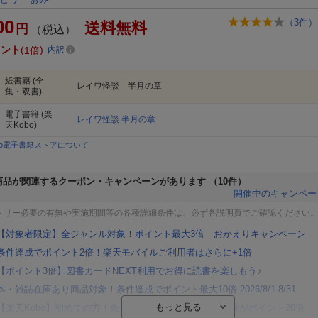
00
（
3
件）
送料無料
円
（税込）
イント
1倍
内訳
紙書籍
(全
レイワ怪談 半月の章
集・双書)
電子書籍
(楽
レイワ怪談 半月の章
天Kobo)
bo電子書籍ストアについて
商品が関連するクーポン・キャンペーンがあります
（10件）
開催中のキャンペー
トリー必要の有無や実施期間等の各種詳細条件は、必ず各説明頁でご確認ください
【対象者限定】全ジャンル対象！ポイント最大3倍 おかえりキャンペーン
条件達成でポイント2倍！楽天モバイルご利用者はさらに+1倍
【ポイント3倍】図書カードNEXT利用でお得に読書を楽しもう♪
本・雑誌在庫あり商品対象！条件達成でポイント最大10倍 2026/8/1-8/31
【楽天Kobo】初めての方！条件達成で楽天ブックス購入分がポイント20倍