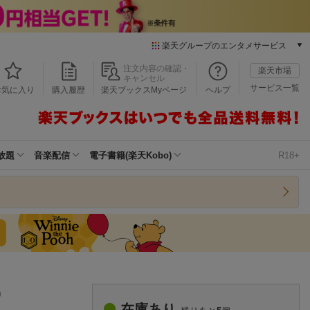
楽天グループのエンタメサービス
本/ゲーム/CD/DVD
注文内容の確認・
楽天市場
キャンセル
楽天ブックス
サービス一覧
お気に入り
購入履歴
楽天ブックスMyページ
ヘルプ
電子書籍
楽天Kobo
雑誌読み放題
楽天マガジン
放題
音楽配信
電子書籍(楽天Kobo)
R18+
音楽配信
楽天ミュージック
動画配信
楽天TV
動画配信ガイド
Rakuten PLAY
無料テレビ
Rチャンネル
）
チケット
在庫あり