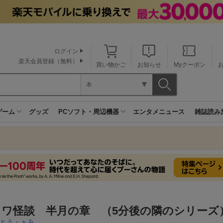
ログイン
楽天会員登録（無料）
買い物かご
お知らせ
Myクーポン
本
ゲーム
グッズ
PCソフト・周辺機器
エンタメニュース
雑誌読み
イワ怪談 半月の章 （5分後の隣のシリーズ
とう・ぁみ