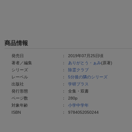
商品情報
発売日
：
2019年07月25日頃
著者／編集
：
ありがとう・ぁみ
(原著)
シリーズ
：
除霊クラブ
レーベル
：
5分後の隣のシリーズ
出版社
：
学研プラス
発行形態
：
全集・双書
ページ数
：
280p
対象年齢
：
小学中学年
ISBN
：
9784052050244