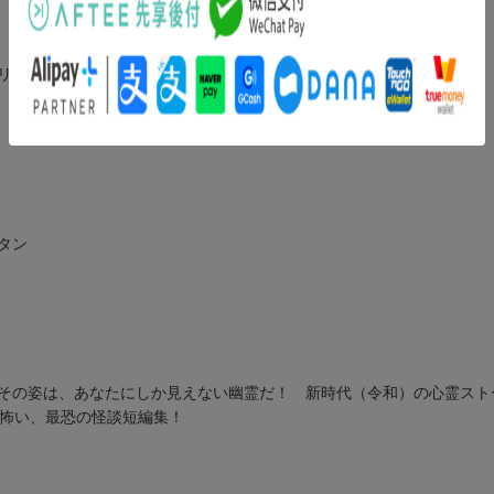
シリーズ」に登場。
タン
その姿は、あなたにしか見えない幽霊だ！ 新時代（令和）の心霊スト
中怖い、最恐の怪談短編集！