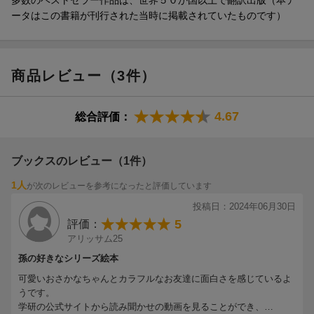
⇒ 「くにゃ〜」などの擬音の後 「〇〇もね、おともだち」…理解
5 ちっちゃなおさかなちゃん
ータはこの書籍が刊行された当時に掲載されていたものです）
しやすいくりかえし。こどもの集中力が続く長さと構成です！
⇒ 海の中のだれよりも小さく、あどけない存在。背中の虹色もほ
んのりです！
6 ユニークな海の仲間たち！
商品レビュー（3件）
☆☆ 物語の一部をためし読み ☆☆
⇒ 名前はおさかなちゃんが命名。似ている子がいても、巻ごとに
別の子です！
4.67
ぷく ぷく ぷく…
総合評価：
7 擬態語や擬音を大きくゆかいに！
ひろ〜い ひろ〜い うみの なかの おはなしです。
⇒ 「くにゃ〜くにゃにゃ」「つんつくつんつく」「ひららー」な
ブックスのレビュー（1件）
ど、楽しい言葉が目にとびこみます。感じたままに声に出すだけ
「あのね、ママ」
で、大ウケ！
1人
が次のレビューを参考になったと評価しています
ちっちゃな おさかなちゃんが いいました。
投稿日：2024年06月30日
8 本文にも大小のメリハリが！
5
評価：
⇒ 大きな字のところは特に気持ちをこめると、読み聞かせじょう
アリッサム25
おさかなちゃんね、おともだち できたよ！
ずに！
ほら、ひょこたん。
孫の好きなシリーズ絵本
9 短めの1文！ こども目線の内容！
可愛いおさかなちゃんとカラフルなお友達に面白さを感じているよ
⇒ こどもが理解しやすい2〜3文節が基本。内容もこどもの思考に
うです。
くにゃ〜 くにゃにゃ
こだわっています！
学研の公式サイトから読み聞かせの動画を見ることができ、