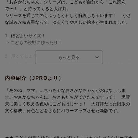
「おさかなちゃん」シリーズは、こどもが自分から「これ読ん
で〜！ 」と持ってくると大評判。
シリーズを通じてのくふうもくわしく解説しちゃいます！ 小さ
な試みが積み重なって、ゆるくてやさしい絵本が生まれました。
1 . ほどよいサイズ！
⇒ こどもの視野にぴったり！
2 . 厚くてじょうぶなページ！
⇒ 小さな手でもめくりやすい厚みのページ。角が丸くなっている
のも安心！
内容紹介（JPROより）
3 . ページの表面をコーティング！
⇒ 汚れてもさっとふけるし、絵や文字の発色もあざやか！
「あのね、ママ」…ちっちゃなおさかなちゃんがおはなししま
す。おさかなちゃんに、おともだちができたんですって！ 黒背
4 . 新発想の黒い海！
景に美しく映える色彩にこどもはじ〜っ！ 大好評だった旧版の
⇒ 白いおさかなちゃんがぱっと目に入り、ページごとの色の変化
文や構成、発色などをさらにパワーアップさせた新版です。
もひと目でわかります！
5 . ちっちゃなおさかなちゃん
⇒ 海の中のだれよりも小さく、あどけない存在。背中の虹色もほ
★★ こどもが喜ぶひみつがいっぱい！ おさかなちゃんシリーズ★