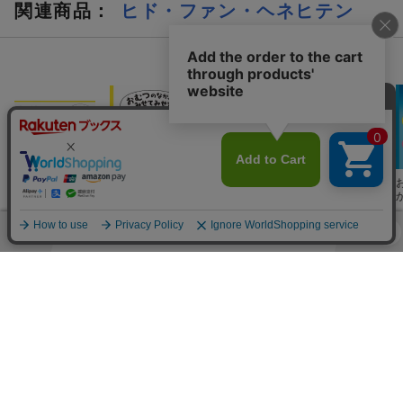
関連商品
：
ヒド・ファン・ヘネヒテン
ぐるりーな
ぐるりーなもね、おともだち。
ぐるりと まわって ちょん。
つんつく つんつく つんつく…
…つづきは本を読んでくださいね。
おさかなちゃんのお友だち、この後も続々登場します。
おむつのなか、
おむつのなか、
おむつのなか、
トイレのなか、
みせてみせて！
みせてみせて!
みせてみせて！
みせてみせて！
トイレできたね
おでかけミニブ
シールブック
ック
この商品を買った人が興味のある商品