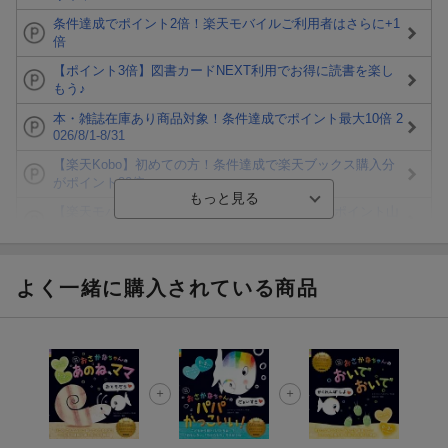
条件達成でポイント2倍！楽天モバイルご利用者はさらに+1
倍
【ポイント3倍】図書カードNEXT利用でお得に読書を楽し
もう♪
本・雑誌在庫あり商品対象！条件達成でポイント最大10倍 2
026/8/1-8/31
【楽天Kobo】初めての方！条件達成で楽天ブックス購入分
がポイント20倍
【楽天モバイルご利用者限定】条件達成で100万ポイント山
分け！
【Rakuten Fashion×楽天ブックス】条件達成で10万ポイン
ト山分け
よく一緒に購入されている商品
【スタンプカード】楽天ポイントもらえる＆抽選で豪華景品
が当たる！
エントリー＆3,000円以上購入で無料データSIM（3GB/月プ
ラン）が当たる！
楽天モバイル紹介キャンペーンの拡散で300円OFFクーポン
進呈