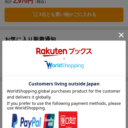
2,970
円
合計
（税込）
3点とも買い物かごに入れる
お気に入り新着通知
未追加：
3
件
追加する
商品情報
発売日
2021年07月19日頃
著者／編集
ヒド・ファン・ヘネヒテン
(著・絵) ,
古藤ゆず
(著)