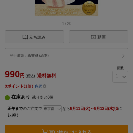
1
/
20
立ち読み
動画
発行形態
：
紙書籍
(絵本)
個数
990
円
送料無料
(税込)
9
ポイント
1倍
内訳
在庫あり
残りあと
8
個
正午まで
のご注文で
なら
8月11日(火)～8月12日(水)頃
に
お届け
買い物かごに入れる