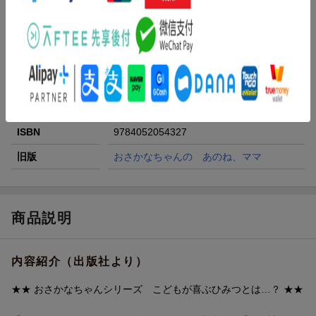
シリーズ
おさかなちゃんの あのね、ママ
出版社
学研プラス
発行形態
絵本
ページ数
20p
対象年齢
0~2歳
ISBN
9784052054327
旧版
おさかなちゃんの あのね、ママ
商品説明
内容紹介（出版社より）
★★ おさかなちゃんシリーズ こどもが喜ぶひみつとは…？ ★★