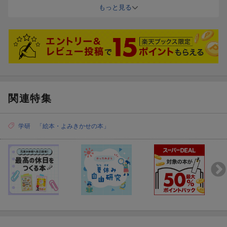
自分の絵本と見比べて、より楽しんでいるようです。
もっと見る
あのね、ママ。
10 わずか10見開き！
くにゃにゃもね、おともだち。
⇒ こどもの集中力が続く長さと構成です！
ぐるりーな
★★ 物語の一部をためし読み ★★
ぐるりーなもね、おともだち。
ぷく ぷく ぷく…
ぐるりと まわって ちょん。
ひろ〜い ひろ〜い うみの なかの おはなしです。
関連特集
「あのね、ママ」
つんつく つんつく つんつく
ちっちゃな おさかなちゃんが いいました。
学研 「絵本・よみきかせの本」
つんつくたちもね…
おさかなちゃんね、おともだち できたよ！
ほら、ひょこたん。
ひょこたん
…つづきは本を読んでくださいね。おさかなちゃんのお友だち、
この後も続々登場します。
くにゃ〜 くにゃにゃ
あのね、ママ。
くにゃにゃもね、おともだち。