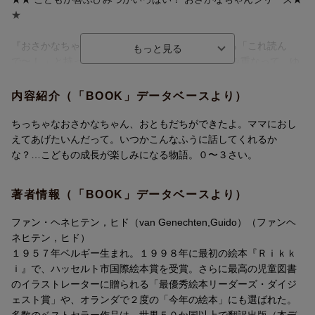
んのりです。
★
6 . ユニークな海の仲間たち！
『おさかなちゃん』シリーズは、こどもが自分から「これ読ん
⇒ 名前はおさかなちゃんが命名。似ている子がいても、巻ごとに
で〜！ 」と持ってくると大評判。小さな試みが積み重なって、ゆ
別の子です！
るくて優しい絵本が生まれました。
内容紹介（「BOOK」データベースより）
7 . 擬態語や擬音を大きくゆかいに！
1 ほどよいサイズ！
⇒ 「くにゃ〜くにゃにゃ」「つんつくつんつく」「ひららー」な
⇒ こどもの視野にぴったり！
ちっちゃなおさかなちゃん、おともだちができたよ。ママにおし
ど、楽しい言葉が目にとびこみます。感じたままに声に出すだけ
えてあげたいんだって。いつかこんなふうに話してくれるか
で、大ウケ！
2 厚くてじょうぶなページ！
な？…こどもの成長が楽しみになる物語。０〜３さい。
⇒ 小さな手でもめくりやすい厚みのページ。角が丸くなっている
8 . 本文にも大小のメリハリが！
のも安心です！
著者情報（「BOOK」データベースより）
⇒ 大きな字のところは特に気持ちをこめると、読み聞かせじょう
ずに！
3 ページの表面をコーティング！
ファン・ヘネヒテン，ヒド（van Genechten,Guido）（ファンヘ
⇒ 汚れてもさっとふけるし、絵や文字の発色もあざやかです！
ネヒテン，ヒド）
9 . 短めの1文！ こども目線の内容！
１９５７年ベルギー生まれ。１９９８年に最初の絵本『Ｒｉｋｋ
⇒ こどもが理解しやすい2〜3文節が基本。内容もこどもの思考に
4 新発想の黒い海！
ｉ』で、ハッセルト市国際絵本賞を受賞。さらに最高の児童図書
こだわっています！
⇒ 白いおさかなちゃんがぱっと目に入り、ページごとの色の変化
のイラストレーターに贈られる「最優秀絵本リーダーズ・ダイジ
もひと目でわかります！
ェスト賞」や、オランダで２度の「今年の絵本」にも選ばれた。
10 . わずか10見開き！
多数のベストセラー作品は、世界５０か国以上で翻訳出版（本デ