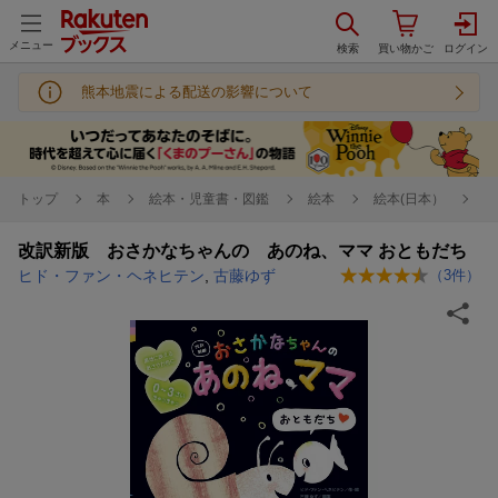
メニュー
熊本地震による配送の影響について
トップ
本
絵本・児童書・図鑑
絵本
絵本(日本）
改訳新版 おさかなちゃんの あのね、ママ おともだち
ヒド・ファン・ヘネヒテン
,
古藤ゆず
（
3
件）