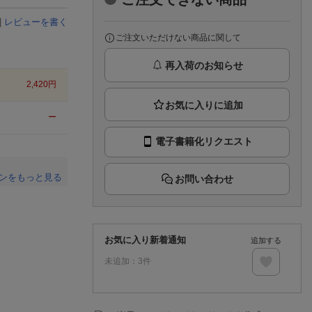
楽天チケット
エンタメニュース
|
レビューを書く
推し楽
ご注文いただけない商品に関して
再入荷のお知らせ
2,420
円
ー
電子書籍化リクエスト
ンをもっと見る
お問い合わせ
。
お気に入り新着通知
追加する
未追加：
3
件