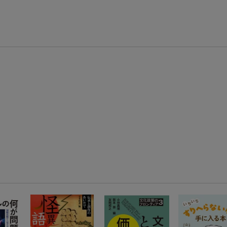
【スタンプカード】楽天ポイントもらえる＆抽選で豪華景品が当たる！
楽天モバイル紹介キャンペーンの拡散で300円OFFクーポン進呈
条件達成で楽天限定・宝塚歌劇 宙組貸切公演ペアチケットが当たる
エントリー＆条件達成で『鬼滅の刃』オリジナルきんちゃく袋が当たる！