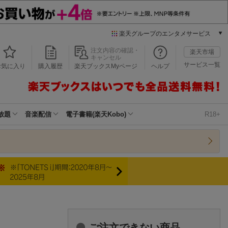
楽天グループのエンタメサービス
本/ゲーム/CD/DVD
注文内容の確認・
楽天市場
キャンセル
楽天ブックス
サービス一覧
お気に入り
購入履歴
楽天ブックスMyページ
ヘルプ
電子書籍
楽天Kobo
雑誌読み放題
楽天マガジン
放題
音楽配信
電子書籍(楽天Kobo)
R18+
音楽配信
楽天ミュージック
動画配信
楽天TV
動画配信ガイド
Rakuten PLAY
無料テレビ
Rチャンネル
チケット
ご注文できない商品