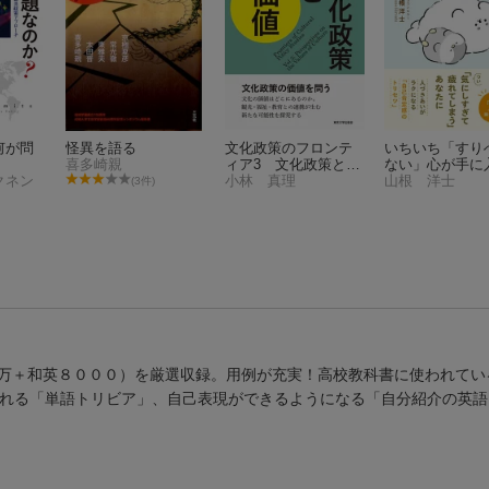
何が問
怪異を語る
文化政策のフロンテ
いちいち「すり
喜多崎親
ィア3 文化政策と価
ない」心が手に
クネン
値
小林 真理
本
山根 洋士
(3件)
万＋和英８０００）を厳選収録。用例が充実！高校教科書に使われてい
られる「単語トリビア」、自己表現ができるようになる「自分紹介の英