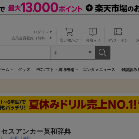
ログイン
楽天会員登録（無料）
買い物かご
お知らせ
Myクーポン
本
ゲーム
グッズ
PCソフト・周辺機器
エンタメニュース
雑誌読み
クセスアンカー英和辞典
人
,
赤瀬川史朗