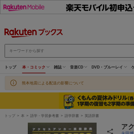
トップ
本・コミック
雑誌
音楽CD
DVD・ブルーレイ
熊本地震による配送の影響について
現
トップ
>
本
>
語学・学習参考書
>
語学辞書
>
英語辞書
在
地
ア
永田博