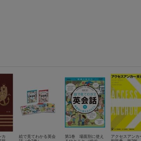
ンカ
絵で見てわかる英会
第1巻 場面別に使え
アクセスアンカ