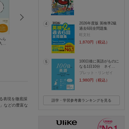
2026年度版 英検準2級
4
過去6回全問題集
旺文社
へら
日常という謎を生き
文化政策のフロンテ
生まれつき翻訳
1,870円（税込）
入る
る
ィア1 文化政策と評
田尻 芳樹
価
小林 真理
100日後に英語がものに
5
なる1日10分 ネイ…
ブレット・リンゼイ
1,980円（税込）
る表現を徹底採
語学・学習参考書ランキングを見る
語」などの豊富な