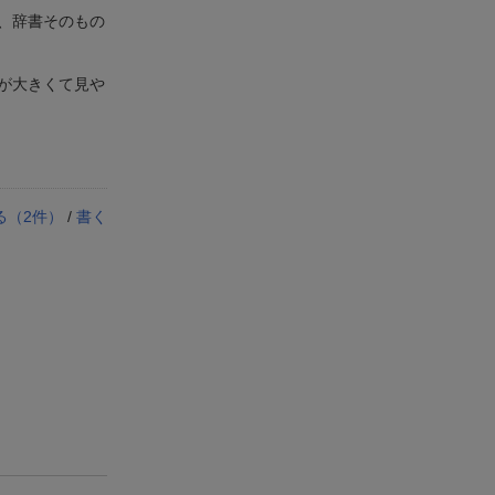
、辞書そのもの
が大きくて見や
る（
2
件）
/
書く