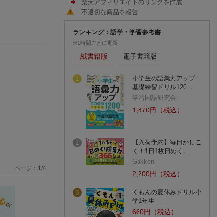
楽天アフィリエイトのリンクを作成
不適切な商品を報告
ランキング：語学・学習参考書
※1時間ごとに更新
紙書籍版
電子書籍版
小学生の語彙力アップ
1
基礎練習ドリル120…
学習国語研究会
1,870円（税込）
【入荷予約】毎日かしこ
2
く！1日1枚日めく…
Gakken
ページ：
1
/
4
2,200円（税込）
くもんの夏休みドリル小
3
学1年生
660円（税込）