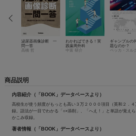
つセラピ
泌尿器画像診断 一
わかればできる！実
ギャンブルの
問一答
践歯周外科
題なのか？
リンダ・アリソン＝ルイス
高橋 哲
中富 研介
ペッカ・スル
商品説明
内容紹介（「BOOK」データベースより）
高校生が使う頻度がもっとも高い３万２０００項目（英和２．４
録。語法が一目でわかる「○×添削」、「へえ！」と単語が覚え
かこみ収録。
著者情報（「BOOK」データベースより）