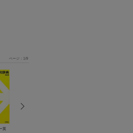
ページ：
1
/
9
ー英
科学の不思議
第2巻 気持ちを伝え
ジュニア・アンカ