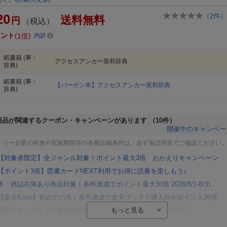
20
（
2
件）
送料無料
円
（税込）
イント
1倍
内訳
紙書籍
(事・
アクセスアンカー英和辞典
辞典)
紙書籍
(事・
【バーゲン本】アクセスアンカー英和辞典
辞典)
商品が関連するクーポン・キャンペーンがあります
（10件）
開催中のキャンペー
トリー必要の有無や実施期間等の各種詳細条件は、必ず各説明頁でご確認ください
【対象者限定】全ジャンル対象！ポイント最大3倍 おかえりキャンペーン
【ポイント3倍】図書カードNEXT利用でお得に読書を楽しもう♪
本・雑誌在庫あり商品対象！条件達成でポイント最大10倍 2026/8/1-8/31
【楽天Kobo】初めての方！条件達成で楽天ブックス購入分がポイント20倍
【楽天モバイルご利用者限定】条件達成で100万ポイント山分け！
【Rakuten Fashion×楽天ブックス】条件達成で10万ポイント山分け