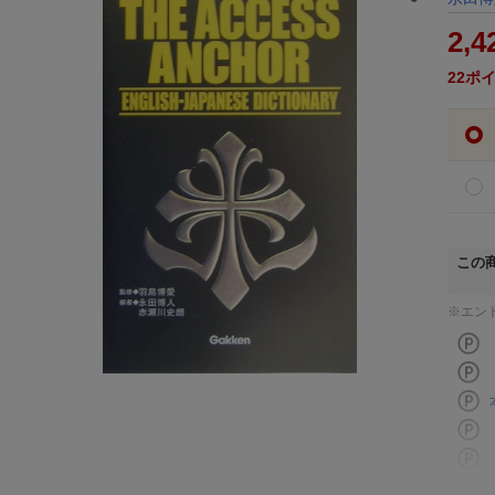
2,4
22
ポ
この
※エン