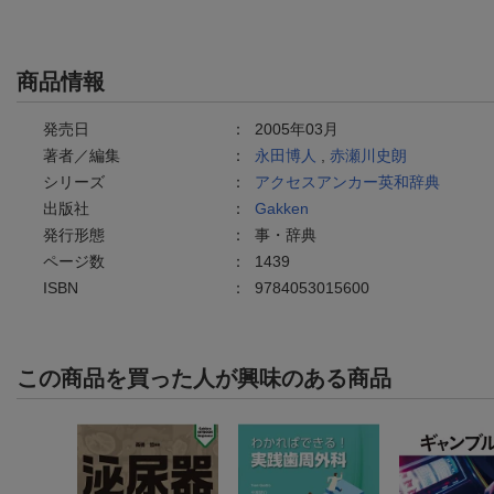
商品情報
発売日
：
2005年03月
著者／編集
：
永田博人
,
赤瀬川史朗
シリーズ
：
アクセスアンカー英和辞典
出版社
：
Gakken
発行形態
：
事・辞典
ページ数
：
1439
ISBN
：
9784053015600
この商品を買った人が興味のある商品