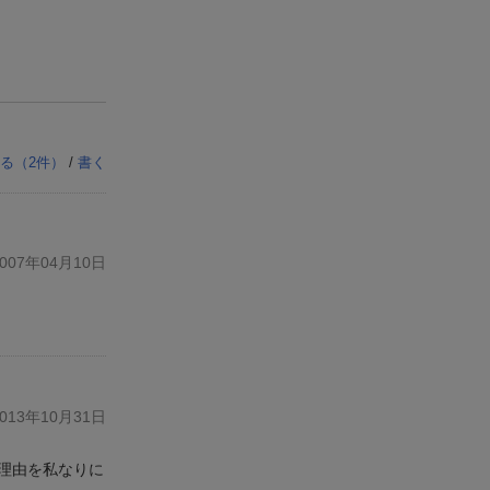
る（
2
件）
/
書く
07年04月10日
13年10月31日
理由を私なりに