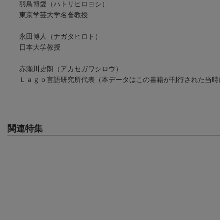
羽鳥博愛（ハトリヒロヨシ）
東京学芸大学名誉教授
永田博人（ナガタヒロト）
日本大学教授
赤瀬川史朗（アカセガワシロウ）
Ｌａｇｏ言語研究所代表（本データはこの書籍が刊行された当時
関連特集