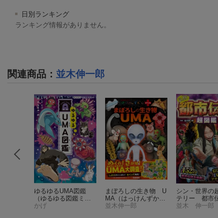
日別ランキング
ランキング情報がありません。
関連商品
：
並木伸一郎
ワサ話と
ゆるゆるUMA図鑑
まぼろしの生き物 U
シン・世界の
学研ミス
（ゆるゆる図鑑ミス
MA
（はっけんずかん
テリー 都市
プラス）
テリー）
かげ
プラス）
並木伸一郎
図鑑
並木 伸一郎
（単行本 