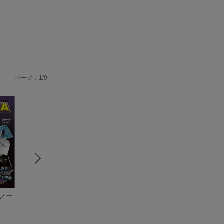
ページ：
1
/
9
究ノー
シン・世界の超ミス
ムー認定！ 最
眠れないほどおも
テリー 怪奇・心霊
驚！！ 未確認生物U
ろい「密教」の謎
現象超事典
並木 伸一郎
（単行
MAビジュアル大事典
並木伸一郎
（王様文庫）
並木 伸一郎
本 400）