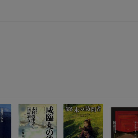
楽天モバイル紹介キャンペーンの拡散で300円OFFクーポン進呈
条件達成で楽天限定・宝塚歌劇 宙組貸切公演ペアチケットが当たる