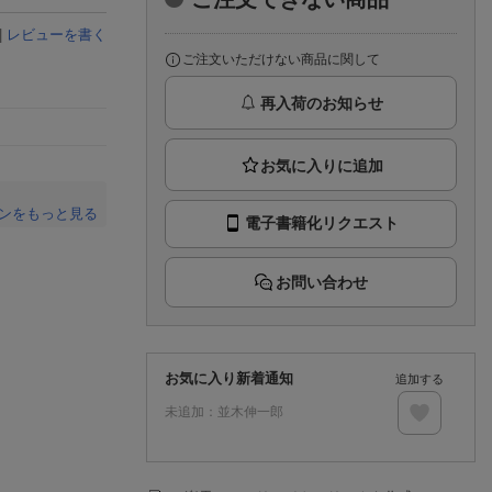
楽天チケット
エンタメニュース
|
レビューを書く
推し楽
ご注文いただけない商品に関して
再入荷のお知らせ
ンをもっと見る
電子書籍化リクエスト
。
お問い合わせ
お気に入り新着通知
追加する
未追加：
並木伸一郎