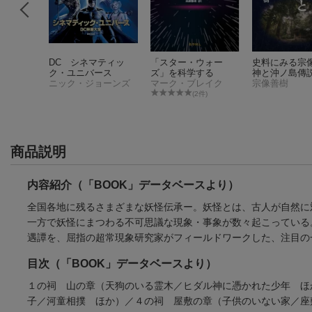
レクチャ
DC シネマティッ
「スター・ウォー
史料にみる宗
00 『ロ
ク・ユニバース
ズ」を科学する
神と沖ノ島傳
記』とそ
マーク・スタインバーグ
ニック・ジョーンズ
マーク・ブレイク
宗像善樹
期角川メ
件)
(2件)
クス証言
商品説明
内容紹介（「BOOK」データベースより）
全国各地に残るさまざまな妖怪伝承ー。妖怪とは、古人が自然に
一方で妖怪にまつわる不可思議な現象・事象が数々起こっている。
遇譚を、屈指の超常現象研究家がフィールドワークした、注目の
目次（「BOOK」データベースより）
１の祠 山の章（天狗のいる霊木／ヒダル神に憑かれた少年 ほ
子／河童相撲 ほか）／４の祠 屋敷の章（子供のいない家／座