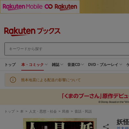
トップ
本・コミック
雑誌
音楽CD
DVD・ブルーレイ
熊本地震による配送の影響について
現
トップ
>
本
>
人文・思想・社会
>
民俗
>
昔話・民話
在
地
妖
並木伸