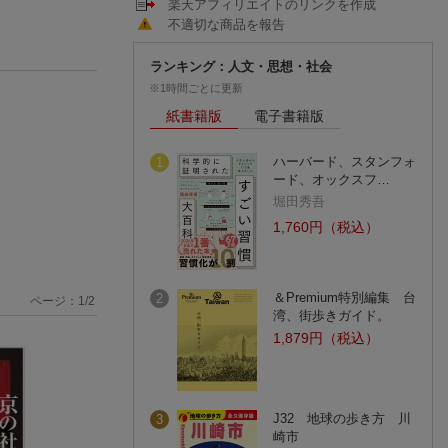
楽天アフィリエイトのリンクを作成
不適切な商品を報告
ランキング：人文・思想・社会
※1時間ごとに更新
紙書籍版
電子書籍版
ハーバード、スタンフォ
1
ード、オックスフ…
堀田秀吾
1,760円（税込）
＆Premium特別編集 台
2
ページ：
1
/
2
湾、街歩きガイド。
1,879円（税込）
J32 地球の歩き方 川
3
崎市