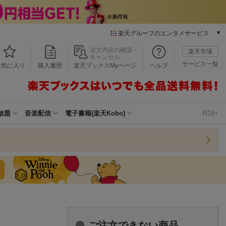
楽天グループのエンタメサービス
本/ゲーム/CD/DVD
注文内容の確認・
楽天市場
キャンセル
楽天ブックス
サービス一覧
お気に入り
購入履歴
楽天ブックスMyページ
ヘルプ
電子書籍
楽天Kobo
雑誌読み放題
楽天マガジン
放題
音楽配信
電子書籍(楽天Kobo)
R18+
音楽配信
楽天ミュージック
動画配信
楽天TV
動画配信ガイド
Rakuten PLAY
無料テレビ
Rチャンネル
チケット
ご注文できない商品