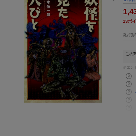
1,4
13
ポ
発行形
この
※エン