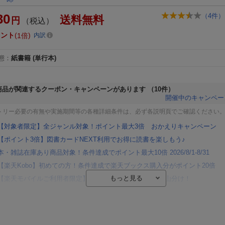
30
（
4
件）
送料無料
円
（税込）
イント
1倍
内訳
態
：
紙書籍
(単行本)
商品が関連するクーポン・キャンペーンがあります
（10件）
開催中のキャンペー
トリー必要の有無や実施期間等の各種詳細条件は、必ず各説明頁でご確認ください
【対象者限定】全ジャンル対象！ポイント最大3倍 おかえりキャンペーン
【ポイント3倍】図書カードNEXT利用でお得に読書を楽しもう♪
本・雑誌在庫あり商品対象！条件達成でポイント最大10倍 2026/8/1-8/31
【楽天Kobo】初めての方！条件達成で楽天ブックス購入分がポイント20倍
【楽天モバイルご利用者限定】条件達成で100万ポイント山分け！
【Rakuten Fashion×楽天ブックス】条件達成で10万ポイント山分け
【スタンプカード】楽天ポイントもらえる＆抽選で豪華景品が当たる！
エントリー＆3,000円以上購入で無料データSIM（3GB/月プラン）が当たる！