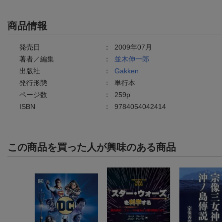
商品情報
発売日
：
2009年07月
著者／編集
：
並木伸一郎
出版社
：
Gakken
発行形態
：
単行本
ページ数
：
259p
ISBN
：
9784054042414
この商品を買った人が興味のある商品