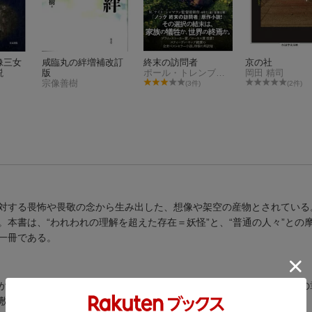
像三女
咸臨丸の絆増補改訂
終末の訪問者
京の社
説
版
ポール・トレンブレイ
岡田 精司
宗像善樹
(3件)
(2件)
対する畏怖や畏敬の念から生み出した、想像や架空の産物とされている
本書は、“われわれの理解を超えた存在＝妖怪”と、“普通の人々”との
一冊である。
か）／２の祠 里の章（鬼っこ／鬼の引越し ほか）／３の祠 水辺の
敷わらしは笑う ほか）