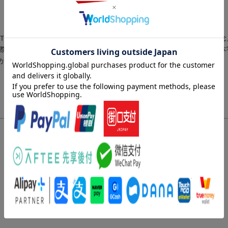
Ｔ）勤務ののち、ＵＦＯ、ＵＭＡを含む超常現象・奇現象の研究に専念
際隠棲動物学会日本通信員、国際フォーティアン協会日本通信員、日本
が刊行された当時に掲載されていたものです）