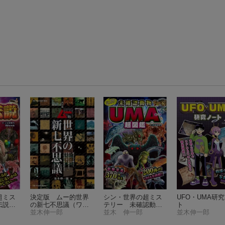
超ミス
決定版 ムー的世界
シン・世界の超ミス
UFO・UMA研
伝説超
の新七不思議
（ワ
テリー 未確認動物U
ト
424）
ン・パブリッシング
並木伸一郎
MA超図鑑
並木 伸一郎
（単行本
並木伸一郎
ムック）
336）