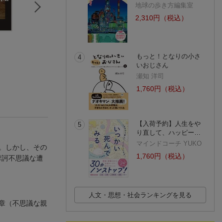
地球の歩き方編集室
2,310円（税込）
神社の古代史
近江の神道文化
宮地神仙道要訣
岡田 精司
宇野 日出生
清水宗□
もっと！となりの小さ
4
(5件)
いおじさん
瀬知 洋司
1,760円（税込）
【入荷予約】人生をや
5
り直して、ハッピー…
マインドコーチ YUKO
。しかし、その
1,760円（税込）
摩訶不思議な遭
人文・思想・社会ランキングを見る
章（不思議な親