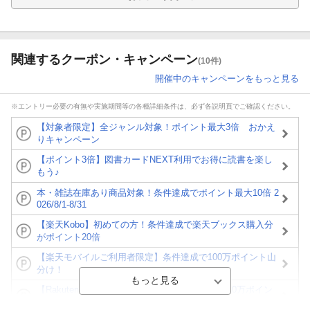
関連するクーポン・キャンペーン
(10件)
開催中のキャンペーンをもっと見る
※エントリー必要の有無や実施期間等の各種詳細条件は、必ず各説明頁でご確認ください。
【対象者限定】全ジャンル対象！ポイント最大3倍 おかえ
りキャンペーン
【ポイント3倍】図書カードNEXT利用でお得に読書を楽し
もう♪
本・雑誌在庫あり商品対象！条件達成でポイント最大10倍 2
026/8/1-8/31
【楽天Kobo】初めての方！条件達成で楽天ブックス購入分
がポイント20倍
【楽天モバイルご利用者限定】条件達成で100万ポイント山
分け！
【Rakuten Fashion×楽天ブックス】条件達成で10万ポイン
ト山分け