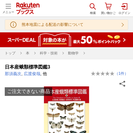
メニュー
熊本地震による配送の影響について
トップ
本
科学・技術
動物学
日本産蛾類標準図鑑3
那須義次
,
広渡俊哉
, 他
（
1
件）
ご注文できない商品