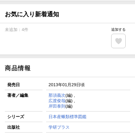
【スタンプカード】楽天ポイントもらえる＆抽選で豪華景品
が当たる！
お気に入り新着通知
楽天モバイル紹介キャンペーンの拡散で300円OFFクーポン
進呈
未追加：
4
件
追加する
条件達成で楽天限定・宝塚歌劇 宙組貸切公演ペアチケット
が当たる
エントリー＆条件達成で『鬼滅の刃』オリジナルきんちゃく
袋が当たる！
商品情報
発売日
2013年01月29日頃
著者／編集
那須義次
(編) ,
広渡俊哉
(編) ,
岸田泰則
(編)
シリーズ
日本産蛾類標準図鑑
出版社
学研プラス