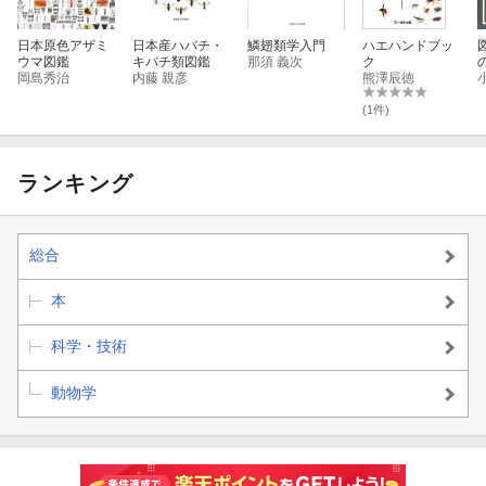
日本原色アザミ
日本産ハバチ・
鱗翅類学入門
ハエハンドブッ
ウマ図鑑
キバチ類図鑑
那須 義次
ク
岡島秀治
内藤 親彦
熊澤辰徳
(1件)
ランキング
総合
本
科学・技術
動物学