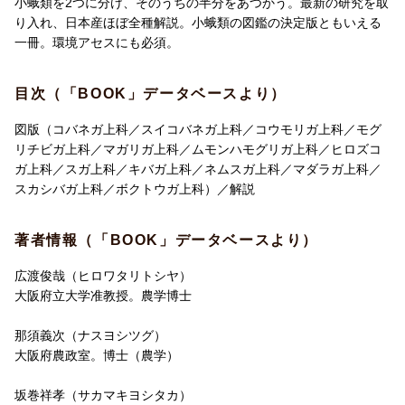
小蛾類を2つに分け、そのうちの半分をあつかう。最新の研究を取
り入れ、日本産ほぼ全種解説。小蛾類の図鑑の決定版ともいえる
一冊。環境アセスにも必須。
目次（「BOOK」データベースより）
図版（コバネガ上科／スイコバネガ上科／コウモリガ上科／モグ
リチビガ上科／マガリガ上科／ムモンハモグリガ上科／ヒロズコ
ガ上科／スガ上科／キバガ上科／ネムスガ上科／マダラガ上科／
スカシバガ上科／ボクトウガ上科）／解説
著者情報（「BOOK」データベースより）
広渡俊哉（ヒロワタリトシヤ）
大阪府立大学准教授。農学博士
那須義次（ナスヨシツグ）
大阪府農政室。博士（農学）
坂巻祥孝（サカマキヨシタカ）