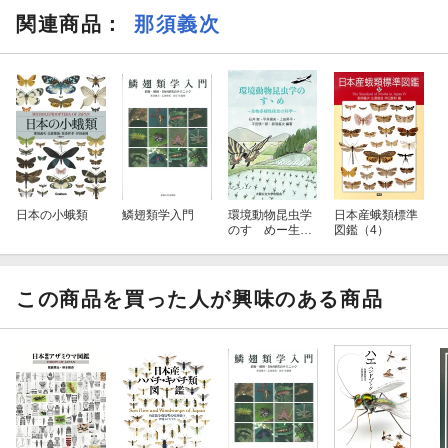
関連商品
：
那須義次
日本の小蛾類
鱗翅類学入門
環境動物昆虫学
日本産蛾類標準
のすゝめー生物
図鑑（4）
多様性保全の科
学ー
この商品を買った人が興味のある商品