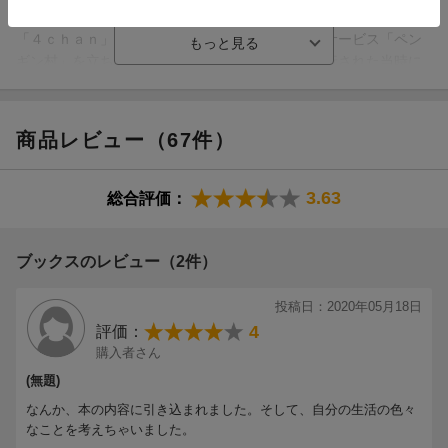
10 好きを仕事にしない、という選択
ゃんねる」の譲渡を発表。２０１５年、英語圏最大の匿名掲示板
11 自分がいなくても、世の中は回っている
「４ｃｈａｎ」の管理人に。２０１９年、ＳＮＳサービス「ペン
12 「堂々と休む勇気」を身につける
ギン村」を立ち上げる（本データはこの書籍が刊行された当時に
13 「自由な時間」が仕事になって価値を生む
掲載されていたものです）
■3章 ［時間と努力］--一生、イージーモードで楽しみきる
商品レビュー（67件）
14 「遅刻」とのつき合い方
15 「間違った努力」という時間のムダ
16 迷うのは「人生の岐路」だけでいい件
3.63
総合評価：
17 他人の心配より、自分の心配
18 とりあえず、やってみたもん勝ち
ブックスのレビュー（2件）
■4章 ［時間と幸せ］--時間を制した者が、幸せを制する
19 人間はヒマだと不幸になる
投稿日：2020年05月18日
20 イヤなことに時間を使わない
4
評価：
21 人生で「お金」と「幸せ」は切り離して考える
購入者さん
22 後悔しない生き方のススメ
(無題)
23 僕たちは、生きている限り「勝ち組」なんじゃないか
なんか、本の内容に引き込まれました。そして、自分の生活の色々
なことを考えちゃいました。
あとがき 人間っていつか死ぬんですよね。