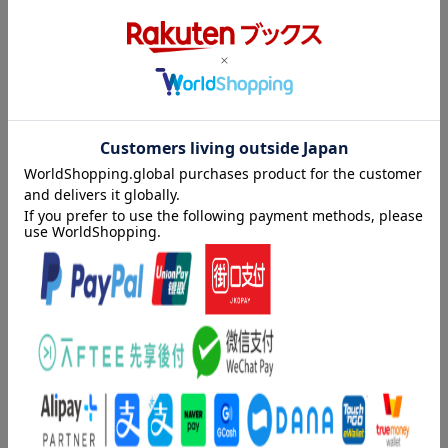
目次（「BOOK」データベースより）
はじめに なるべく頑張らずに、成果主義社会を生き延びる時間
目次
術／１章 時間と自由ー優先順位のぶっちぎりトップは自分／２
章 時間と仕事ーもう、そんなに働かなくていいんじゃないか／
はじめに なるべく頑張らずに、成果主義社会を生き延びる時間
３章 時間と努力ー一生、イージーモードで楽しみきる／４章
術
時間と幸せー時間を制した者が、幸せを制する／あとがき 人間
っていつか死ぬんですよね。
■1章 ［自由と時間］--優先順位のぶっちぎりトップは自分
1 「時間をやりくりする」という発想を疑ってみる
2 「時間を守る」って、そんなにエラいわけ？
著者情報（「BOOK」データベースより）
3 仕事に時間を使うか？ 遊びに時間を使うか？
4 遊んでいると、いつのまにかお金が儲かっている人
ひろゆき（ヒロユキ）
5 時間を「切り売り」するな
本名・西村博之。１９７６年、神奈川県生まれ。東京都北区赤羽
6 「明日できることは、今日やるな」
に移り、中央大学へと進学。在学中に、アメリカのアーカンソー
州に留学。１９９９年、インターネットの匿名掲示板「２ちゃん
■2章 ［時間と仕事］--もう、そんなに働かなくていいんじゃな
ねる」を開設し、管理人になる。東京プラス株式会社代表取締
いか
役、有限会社未来検索ブラジル取締役など、多くの企業に携わ
7 仕事に使う時間は少なくていい
り、企画立案やサービス運営、プログラマーとしても活躍する。
8 なるべく、頑張らない
２００５年、株式会社ニワンゴ取締役管理人に就任。翌年には
9 真面目な日本の「窮屈」な働き方
「ニコニコ動画」を開始し、大反響を呼ぶ。２００９年に「２ち