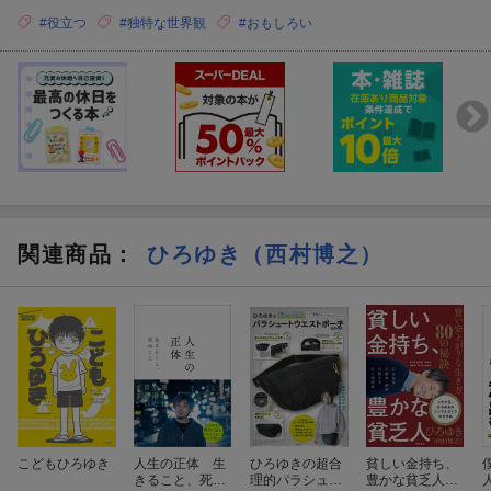
#役立つ
#独特な世界観
#おもしろい
関連商品
：
ひろゆき（西村博之）
こどもひろゆき
人生の正体 生
ひろゆきの超合
貧しい金持ち、
きること、死ぬ
理的パラシュー
豊かな貧乏人