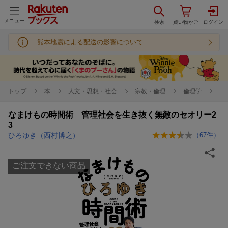
メニュー
熊本地震による配送の影響について
トップ
本
人文・思想・社会
宗教・倫理
倫理学
なまけもの時間術 管理社会を生き抜く無敵のセオリー2
3
ひろゆき（西村博之）
（
67
件）
ご注文できない商品