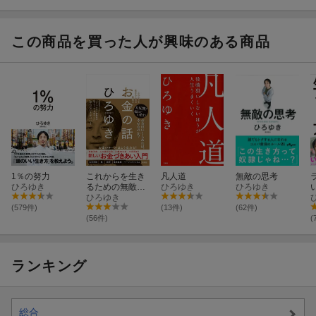
こと
トウエストポー
賢い安上がりな
チBOOK
生き方80の秘訣
この商品を買った人が興味のある商品
1％の努力
これからを生き
凡人道
無敵の思考
ひろゆき
るための無敵の
ひろゆき
ひろゆき
お金の話
ひろゆき
(579件)
(13件)
(62件)
(56件)
(
ランキング
総合