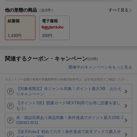
他の形態の商品
すべて見る
（全
2
件）
紙書籍
電子書籍
1,430
円
200
円
関連するクーポン・キャンペーン
(10件)
開催中のキャンペーンをもっと見る
※エントリー必要の有無や実施期間等の各種詳細条件は、必ず各説明頁でご確認ください。
【対象者限定】全ジャンル対象！ポイント最大3倍 おかえ
りキャンペーン
【ポイント3倍】図書カードNEXT利用でお得に読書を楽し
もう♪
本・雑誌在庫あり商品対象！条件達成でポイント最大10倍 2
026/8/1-8/31
【楽天Kobo】初めての方！条件達成で楽天ブックス購入分