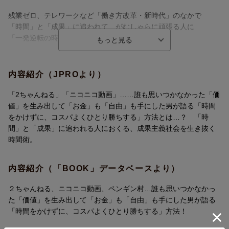
残業ゼロ、テレワークなど「働き方改革・新時代」のなかで
「時間」と「成果」に追われて、がむしゃらに頑張る人に
「一発逆転の時間術」を授けます。
本書のエッセンス
内容紹介（JPROより）
■「時間どおり」が評価される時代は、とっくに終わっている
「2ちゃんねる」「ニコニコ動画」……誰も思いつかなかった「価
■時間どおりに来て、何のアイデアも出せない人は「悪」！
値」を生み出して「お金」も「自由」も手にした男が語る「時間
■遅刻を恐れず「好きなだけ寝る」ほうが、「仕事の質」は高くな
をかけずに、コスパよくひとり勝ちする」方法とは…？ 「時
る
間」と「成果」に追われる人におくる、成果主義社会を生き抜く
■コツコツ時間をかけるより、「勝てる波」に乗ったやつが勝つ！
時間術。
■「仕事の時間」は極限まで短く、「趣味の時間」に圧倒的に長い
時間を費やす
内容紹介（「BOOK」データベースより）
■集中する時間は「遊びに8割、仕事に2割」！
■「時間は有限」というけれど、使い方次第で「けっこう余ってい
２ちゃんねる、ニコニコ動画、ペンギン村…誰も思いつかなかっ
る」
た「価値」を生み出して「お金」も「自由」も手にした男が語る
「時間をかけずに、コスパよくひとり勝ちする」方法！
成果主義社会をゆるく生き延びるための、新しい時間ルールが1冊
に！