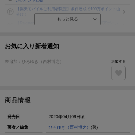
がポイント20倍
【楽天モバイルご利用者限定】条件達成で100万ポイント山
分け！
【Rakuten Fashion×楽天ブックス】条件達成で10万ポイン
ト山分け
【スタンプカード】楽天ポイントもらえる＆抽選で豪華景品
が当たる！
お気に入り新着通知
楽天モバイル紹介キャンペーンの拡散で300円OFFクーポン
進呈
未追加：
ひろゆき（西村博之）
追加する
条件達成で楽天限定・宝塚歌劇 宙組貸切公演ペアチケット
が当たる
エントリー＆条件達成で『鬼滅の刃』オリジナルきんちゃく
袋が当たる！
商品情報
発売日
2020年04月09日頃
著者／編集
ひろゆき（西村博之）
(著)