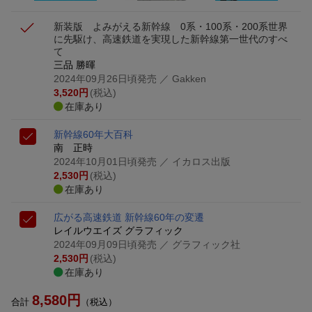
新装版 よみがえる新幹線 0系・100系・200系
世界
に先駆け、高速鉄道を実現した新幹線第一世代のすべ
て
三品 勝暉
2024年09月26日頃発売
／ Gakken
3,520
円
(税込)
在庫あり
新幹線60年大百科
南 正時
2024年10月01日頃発売
／ イカロス出版
2,530
円
(税込)
在庫あり
広がる高速鉄道 新幹線60年の変遷
レイルウエイズ グラフィック
2024年09月09日頃発売
／ グラフィック社
2,530
円
(税込)
在庫あり
8,580
円
合計
（税込）