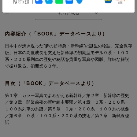
0系・100系・200系の全貌に迫った、新幹線ファン必携の保存
版！
世界に先駆け、高速鉄道を実現した【新幹線第一世代】である0
系・100系・200系列車の歴史や秘話を貴重な写真や図版、詳細な
内容紹介（「BOOK」データベースより）
解説で振り返る。
日本中が沸き返った“夢の超特急・新幹線”の誕生の物語。完全保存
「世界に【SHINKANSEN】を定着させた0系に始まる100系200系
版。日本の高度成長を支えた新幹線の初期型モデル０系・１００
が国鉄時代の初代新幹線電車と考え、本書ではこれら3形式にしぼ
系・２００系列車の歴史や秘話を貴重な写真や図版、詳細な解説
り、300系以降を割愛した。国鉄時代に走った新幹線線電車がどう
で振り返る。初開業６０年。
いう車両だったか、その一端を本書からくみ取っていただけたら
幸甚である。（はしがきより）」
目次（「BOOK」データベースより）
※本書は、『よみがえる新幹線 0系・100系・200系』三品勝暉著
第１章 カラー写真でよみがえる新幹線／第２章 新幹線の歴史
（2014年・学研プラス）を改訂・増補・改題したものです。
／第３章 開業前夜の新幹線主要駅／第４章 ０系・２００系・
１００系列車の系譜／第５章 ０系・２００系・１００系の概要
【もくじ】※一部抜粋
／第６章 ０系・１００系・２００系の技術／第７章 新幹線秘
●第1章 カラー写真でよみがえる新幹線
話
●第2章 新幹線の歴史
・東海道本線の限界