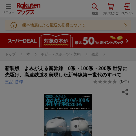
メニュー
熊本地震による配送の影響について
トップ
本
ホビー・スポーツ・美術
鉄道
新装版 よみがえる新幹線 0系・100系・200系 世界に
先駆け、高速鉄道を実現した新幹線第一世代のすべて
三品 勝暉
（
0
件）