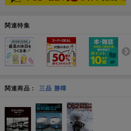
・博多開業
・東北新幹線開業の頃
・0系電車開発時の秘話
・浜松工場
関連特集
・日の目を見なかった「新幹線貨物輸送」
・速度向上
・安全・安定性
・新幹線を安全神話化してはならない
ほか
1．カラーでよがえる新幹線
2．新幹線の歴史
3．開業前夜の新幹線主要駅
4．0系・200系・100系列車の系譜
5．0系・200系・100系の概要
関連商品
：
三品 勝暉
6．0系・100系・200系の技術
7．新幹線秘話