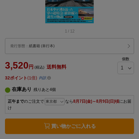
1
/
12
発行形態
：
紙書籍
(単行本)
個数
3,520
円
送料無料
(税込)
32
ポイント
1倍
内訳
在庫あり
残りあと
4
個
正午まで
のご注文で
なら
8月7日(金)～8月9日(日)頃
にお届
け
買い物かごに入れる