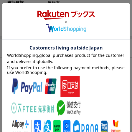
発行形態
単行本
ページ数
176p
ISBN
9784054070141
商品説明
内容紹介（JPROより）
★★祝！新幹線開業60年★★
ーーーーーーーーーーーーーーーー
◆完全保存版◆
日本中が沸き返った”夢の超特急・新幹線”の
誕生の物語
ーーーーーーーーーーーーーーーー
日本列島を縦横に駆け抜け、高度成長を支えた新幹線の開業に
は、幾多の難題が立ちはだかったーー
世界初の高速鉄道の開発から開業までの道のりと