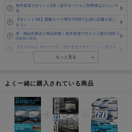
条件達成でポイント2倍！楽天モバイルご利用者はさらに+1
倍
【ポイント3倍】図書カードNEXT利用でお得に読書を楽し
もう♪
本・雑誌在庫あり商品対象！条件達成でポイント最大10倍 2
026/8/1-8/31
【楽天Kobo】初めての方！条件達成で楽天ブックス購入分
がポイント20倍
【楽天モバイルご利用者限定】条件達成で100万ポイント山
分け！
【Rakuten Fashion×楽天ブックス】条件達成で10万ポイン
ト山分け
よく一緒に購入されている商品
【スタンプカード】楽天ポイントもらえる＆抽選で豪華景品
が当たる！
楽天モバイル紹介キャンペーンの拡散で300円OFFクーポン
進呈
条件達成で楽天限定・宝塚歌劇 宙組貸切公演ペアチケット
が当たる