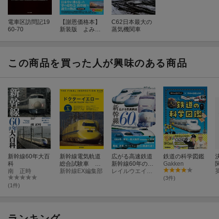
電車区訪問記19
【謝恩価格本】
C62日本最大の
60-70
新装版 よみが
蒸気機関車
える新幹線 0
系・100系・200
系
この商品を買った人が興味のある商品
新幹線60年大百
新幹線電気軌道
広がる高速鉄道
鉄道の科学図鑑
科
総合試験車 ド
新幹線60年の変
Gakken
南 正時
クターイエロー
新幹線EX編集部
遷
レイルウエイズ グラフィック
(3件)
(1件)
ランキング