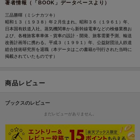
著者情報（「BOOK」データベースより）
・東海道新幹線の工事起工
・時速200kmへの歩み
三品勝暉（ミシナカツキ）
（弾丸列車計画、速度向上試験、安全対策、東海道新幹線の開
昭和１３（１９３８）年２月生まれ。昭和３６（１９６１）年、
業、東北・上越新幹線の開業 ほか）
日本国有鉄道入社。蒸気機関車から新幹線電車などの検修業務お
・JR移行後の発展
よび、各種旅客車車体・貨車の設計・開発、旅客需要予測、輸送
（山形・秋田新幹線の開業、九州新幹線の開業、北陸新幹線の延
改善計画等に携わる。平成３（１９９１）年、公益財団法人鉄道
伸 ほか）
総合技術研究所を退職（本データはこの書籍が刊行された当時に
●第3章 開業前夜の新幹線主要駅
掲載されていたものです）
（東海道・山陽・東北・上越、各新幹線の主要駅）
●第4章 0系・200系・100系列車の系譜
（ひかり・こだま・やまびこ・あおば・なすの・あさひ・とき・
たにがわ）
商品レビュー
●第5章 0系・200系・100系の概要
（車両スペック、編成、客室サービスなど）
●第6章 0系・100系・200系の技術
ブックスのレビュー
（車体・気密構造・先頭車の形状・台車・速度制御・ブレーキ・
パンタグラフ・ATC）
まだレビューがありません。
●第7章 新幹線秘話
・新幹線お召し列車
・海外賓客の特別列車（エリザベス女王陛下ご乗用列車 ほか）