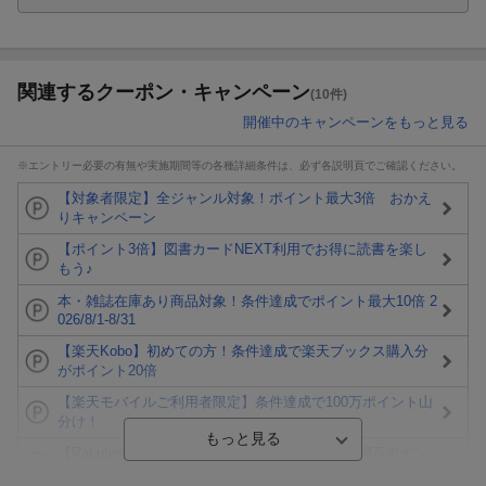
関連するクーポン・キャンペーン
(10件)
開催中のキャンペーンをもっと見る
※エントリー必要の有無や実施期間等の各種詳細条件は、必ず各説明頁でご確認ください。
【対象者限定】全ジャンル対象！ポイント最大3倍 おかえ
りキャンペーン
【ポイント3倍】図書カードNEXT利用でお得に読書を楽し
もう♪
本・雑誌在庫あり商品対象！条件達成でポイント最大10倍 2
026/8/1-8/31
【楽天Kobo】初めての方！条件達成で楽天ブックス購入分
がポイント20倍
【楽天モバイルご利用者限定】条件達成で100万ポイント山
分け！
【Rakuten Fashion×楽天ブックス】条件達成で10万ポイン
ト山分け