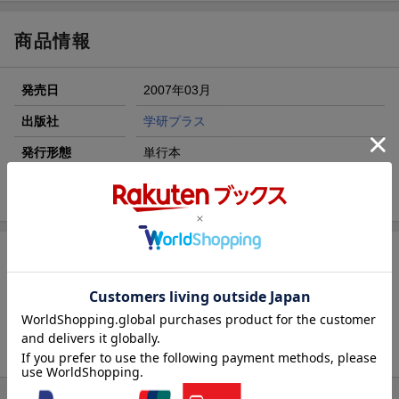
【スタンプカード】楽天ポイントもらえる＆抽選で豪華景品
が当たる！
商品情報
楽天モバイル紹介キャンペーンの拡散で300円OFFクーポン
進呈
発売日
2007年03月
条件達成で楽天限定・宝塚歌劇 宙組貸切公演ペアチケット
が当たる
出版社
学研プラス
エントリー＆条件達成で『鬼滅の刃』オリジナルきんちゃく
発行形態
単行本
袋が当たる！
ISBN
9784057501383
[広告]
商品レビュー