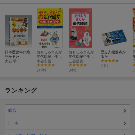
日本歴史年代暗
おもしろまんが
おもしろまんが
歴史人物要点か
記かるた
年代暗記小学社
年代暗記中学歴
るた
大石 学
会歴史
水谷安昌
史3訂版
三谷昌克
(4件)
(35件)
(4件)
(
ランキング
総合
本