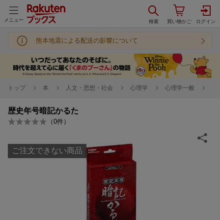
メニュー
熊本地震による配送の影響について
トップ
本
人文・思想・社会
心理学
心理学一般
歴史年号暗記かるた
（
0
件）
ご注文できない商品