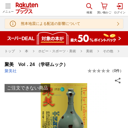
メニュー
熊本地震による配送の影響について
トップ
本
ホビー・スポーツ・美術
美術
その他
聚美 Vol．24 （学研ムック）
聚美社
（
0
件）
ご注文できない商品