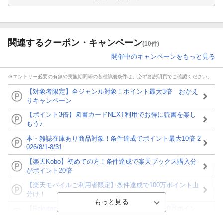
関連するクーポン・キャンペーン
(10件)
開催中のキャンペーンをもっと見る
※エントリー必要の有無や実施期間等の各種詳細条件は、必ず各説明頁でご確認ください。
【対象者限定】全ジャンル対象！ポイント最大3倍 おかえ
りキャンペーン
【ポイント3倍】図書カードNEXT利用でお得に読書を楽し
もう♪
本・雑誌在庫あり商品対象！条件達成でポイント最大10倍 2
026/8/1-8/31
【楽天Kobo】初めての方！条件達成で楽天ブックス購入分
がポイント20倍
【楽天モバイルご利用者限定】条件達成で100万ポイント山
分け！
【Rakuten Fashion×楽天ブックス】条件達成で10万ポイン
ト山分け