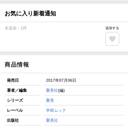
【スタンプカード】楽天ポイントもらえる＆抽選で豪華景品
が当たる！
お気に入り新着通知
エントリー＆3,000円以上購入で無料データSIM（3GB/月プ
ラン）が当たる！
未追加：
2
件
追加する
楽天モバイル紹介キャンペーンの拡散で300円OFFクーポン
進呈
条件達成で楽天限定・宝塚歌劇 宙組貸切公演ペアチケット
が当たる
商品情報
発売日
2017年07月06日
著者／編集
聚美社
(編)
シリーズ
聚美
レーベル
学研ムック
出版社
聚美社