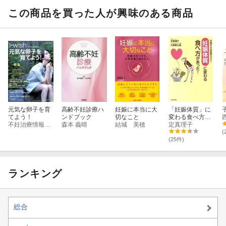
この商品を買った人が興味のある商品
元気な卵子を育
高齢不妊診療ハ
妊娠に本当に大
「妊娠体質」に
てよう！
ンドブック
切なこと
変わる食べ方が
不妊治療情報センター
森本 義晴
結城 美穂
あった！
定真理子
(
(25件)
ランキング
総合