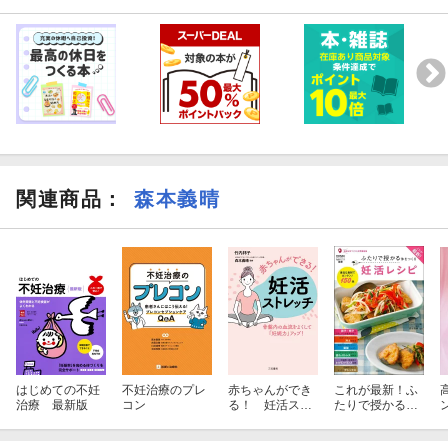
関連商品
：
森本義晴
はじめての不妊
不妊治療のプレ
赤ちゃんができ
これが最新！ふ
治療 最新版
コン
る！ 妊活スト
たりで授かる体
レッチ
をつくる妊活レ
シピ