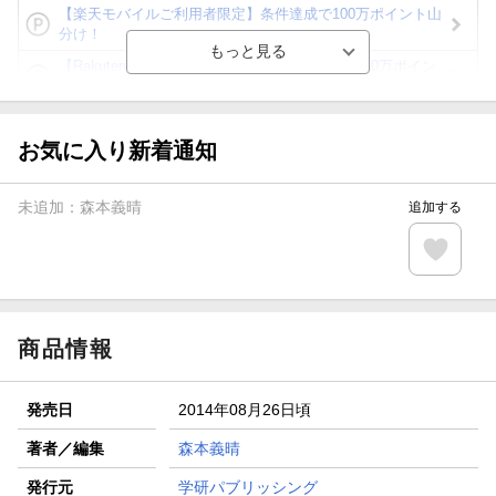
【楽天モバイルご利用者限定】条件達成で100万ポイント山
分け！
【Rakuten Fashion×楽天ブックス】条件達成で10万ポイン
ト山分け
【スタンプカード】楽天ポイントもらえる＆抽選で豪華景品
が当たる！
お気に入り新着通知
エントリー＆3,000円以上購入で無料データSIM（3GB/月プ
ラン）が当たる！
未追加：
森本義晴
追加する
楽天モバイル紹介キャンペーンの拡散で300円OFFクーポン
進呈
条件達成で楽天限定・宝塚歌劇 宙組貸切公演ペアチケット
が当たる
商品情報
発売日
2014年08月26日頃
著者／編集
森本義晴
発行元
学研パブリッシング