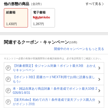
他の形態の商品
すべて見る
（全
2
件）
紙書籍
電子書籍
1,430
円
1,287
円
関連するクーポン・キャンペーン
(10件)
開催中のキャンペーンをもっと見る
※エントリー必要の有無や実施期間等の各種詳細条件は、必ず各説明頁でご確認ください。
【対象者限定】全ジャンル対象！ポイント最大3倍 おかえ
りキャンペーン
【ポイント3倍】図書カードNEXT利用でお得に読書を楽し
もう♪
本・雑誌在庫あり商品対象！条件達成でポイント最大10倍 2
026/8/1-8/31
【楽天Kobo】初めての方！条件達成で楽天ブックス購入分
がポイント20倍