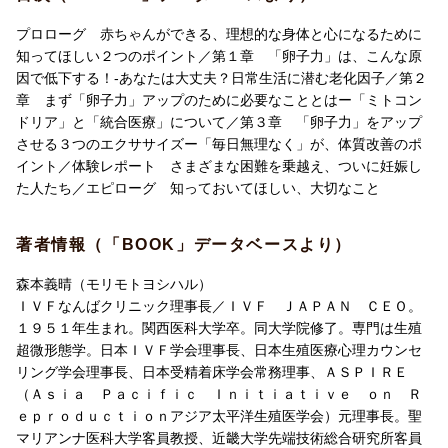
プロローグ 赤ちゃんができる、理想的な身体と心になるために
知ってほしい２つのポイント／第１章 「卵子力」は、こんな原
因で低下する！-あなたは大丈夫？日常生活に潜む老化因子／第２
章 まず「卵子力」アップのために必要なこととはー「ミトコン
ドリア」と「統合医療」について／第３章 「卵子力」をアップ
させる３つのエクササイズー「毎日無理なく」が、体質改善のポ
イント／体験レポート さまざまな困難を乗越え、ついに妊娠し
た人たち／エピローグ 知っておいてほしい、大切なこと
著者情報（「BOOK」データベースより）
森本義晴（モリモトヨシハル）
ＩＶＦなんばクリニック理事長／ＩＶＦ ＪＡＰＡＮ ＣＥＯ。
１９５１年生まれ。関西医科大学卒。同大学院修了。専門は生殖
超微形態学。日本ＩＶＦ学会理事長、日本生殖医療心理カウンセ
リング学会理事長、日本受精着床学会常務理事、ＡＳＰＩＲＥ
（Ａｓｉａ Ｐａｃｉｆｉｃ Ｉｎｉｔｉａｔｉｖｅ ｏｎ Ｒ
ｅｐｒｏｄｕｃｔｉｏｎアジア太平洋生殖医学会）元理事長。聖
マリアンナ医科大学客員教授、近畿大学先端技術総合研究所客員