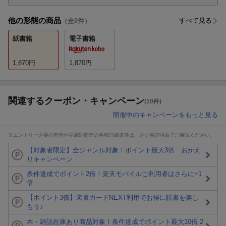
他の形態の商品
すべて見る
（全
2
件）
紙書籍
電子書籍
1,870
円
1,870
円
関連するクーポン・キャンペーン
(10件)
開催中のキャンペーンをもっと見る
※エントリー必要の有無や実施期間等の各種詳細条件は、必ず各説明頁でご確認ください。
【対象者限定】全ジャンル対象！ポイント最大3倍 おかえ
りキャンペーン
条件達成でポイント2倍！楽天モバイルご利用者はさらに+1
倍
【ポイント3倍】図書カードNEXT利用でお得に読書を楽し
もう♪
本・雑誌在庫あり商品対象！条件達成でポイント最大10倍 2