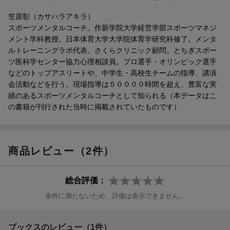
笠原彰（カサハラアキラ）
装画・挿絵：フジタヒロミ
スポーツメンタルコーチ。作新学院大学経営学部スポーツマネジ
※本書は、2014年刊行『誰でもできる 最新スポーツメンタルトレ
メント学科教授。日本体育大学大学院体育学研究科修了。メンタ
ーニング』の増補改訂版です。
ルトレーニングラボ代表。さくらクリニック顧問。とちぎスポー
ツ医科学センター協力心理相談員。プロ選手・オリンピック選手
などのトップアスリートや、中学生・高校生チームの指導、講演
会活動などを行う。現場指導は５００００時間を超え、豊富な実
績のあるスポーツメンタルコーチとして知られる（本データはこ
の書籍が刊行された当時に掲載されていたものです）
商品レビュー（2件）
総合評価：
条件に満たないため、評価は表示できません。
ブックスのレビュー（1件）