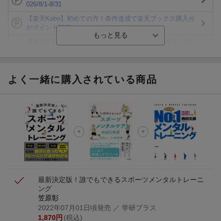
026/8/1-8/31
【楽天Kobo】初めての方！条件達成で楽天ブックス購入分
がポイント20倍
【楽天モバイルご利用者限定】条件達成で100万ポイント山
分け！
【Rakuten Fashion×楽天ブックス】条件達成で10万ポイン
ト山分け
よく一緒に購入されている商品
【スタンプカード】楽天ポイントもらえる＆抽選で豪華景品
が当たる！
楽天モバイル紹介キャンペーンの拡散で300円OFFクーポン
進呈
条件達成で楽天限定・宝塚歌劇 宙組貸切公演ペアチケット
が当たる
最新決定版！誰でもできるスポーツメンタルトレーニ
ング
笠原彰
2022年07月01日頃発売
／ 学研プラス
1,870
円
(税込)