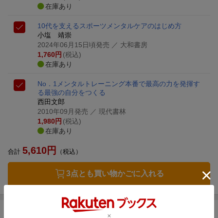
在庫あり
10代を支えるスポーツメンタルケアのはじめ方
小塩 靖崇
2024年06月15日頃発売
／ 大和書房
1,760
円
(税込)
在庫あり
No．1メンタルトレーニング
本番で最高の力を発揮す
る最強の自分をつくる
西田文郎
2010年09月発売
／ 現代書林
1,980
円
(税込)
在庫あり
5,610
円
合計
（税込）
3点とも買い物かごに入れる
お気に入り新着通知