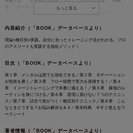
本書では、「イメージトレーニング」「リラックス法」「呼吸
法」「ルーティンのつくりかた」など、
誰でもすぐに取り組めるメンタルトレーニングの基礎知識と実践
法を紹介します。
さらに、各スポーツ別のトレーニングや、現場でひんぱんに起こ
内容紹介（「BOOK」データベースより）
るメンタルに関する疑問をQ&A形式で掲載。
どんな状況下でも最高のパフォーマンスを引き出すメンタルを手
理論×種目別×実践。自分に合ったトレーニング法がわかる。プロ
にすることができます。
のアスリートも実践する強化メソッド！
【構成】
目次（「BOOK」データベースより）
はじめに 試合で“いつもの実力”を発揮できる人・できない人の違
い
第１章 メンタルは誰でも強化できる／第２章 モチベーション
第1章 メンタルは誰でも強化できる
が技術を磨く／第３章 フロー状態で実力を発揮する！／第４
第2章 モチベーションが技術を磨く
章 イメージトレーニングで本番に備える！／第５章 最強のル
第3章 フロー状態で実力を発揮する！
ーティンを身につける／第６章 逆境に負けない７つのテクニッ
第4章 イメージトレーニングで本番に備える！
ク／第７章 試合で差がつく！種目別テクニック／第８章 こん
第5章 最強のルーティンを身につける
なときどうする？お悩み解決Ｑ＆Ａ／巻末特典 今すぐ使えるワ
第6章 逆境に負けない7つのテクニック
ークシート
第7章 試合で差がつく！ 種目別テクニック
第8章 こんなときどうする？ お悩み解決Q& A
著者情報（「BOOK」データベースより）
巻末特典 今すぐ使えるワークシート