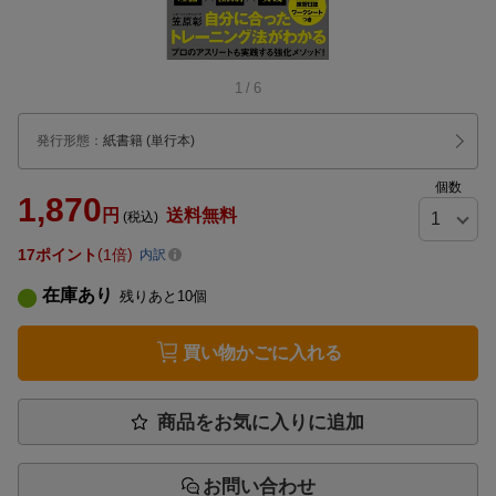
1
/
6
発行形態
：
紙書籍
(単行本)
個数
1,870
円
送料無料
(税込)
17
ポイント
1倍
内訳
在庫あり
残りあと
10
個
買い物かごに入れる
商品をお気に入りに追加
お問い合わせ