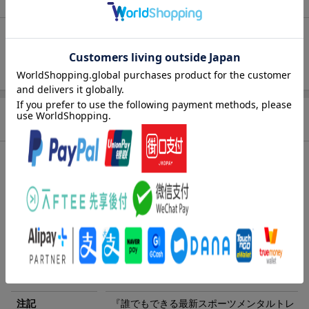
未追加：
笠原彰
追加する
商品情報
発売日
2022年07月01日頃
著者／編集
笠原彰
(著)
出版社
学研プラス
発行形態
単行本
ページ数
248p
ISBN
9784058018491
注記
『誰でもできる最新スポーツメンタルトレ