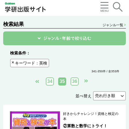
検索結果
ジャンル一覧
検索条件：
キーワード：英検
341-350件 / 全353件
34
35
36
並べ替え
好きからチャレンジ！資格と検定の
本
②算数と数学にトライ！