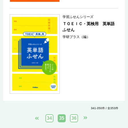
学習ふせんシリーズ
ＴＯＥＩＣ・英検用 英単語
ふせん
学研プラス（編）
341-350件 / 全353件
34
35
36