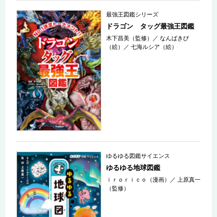
最強王図鑑シリーズ
ドラゴン タッグ最強王図鑑
木下昌美（監修）
／
なんばきび
（絵）
／
七海ルシア（絵）
ゆるゆる図鑑サイエンス
ゆるゆる地球図鑑
ｉｒｏｒｉｃｏ（漫画）
／
上原真一
（監修）