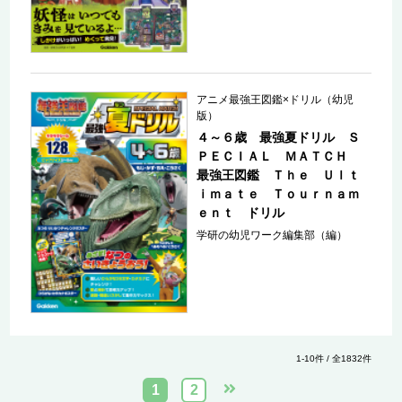
アニメ最強王図鑑×ドリル（幼児
版）
４～６歳 最強夏ドリル Ｓ
ＰＥＣＩＡＬ ＭＡＴＣＨ
最強王図鑑 Ｔｈｅ Ｕｌｔ
ｉｍａｔｅ Ｔｏｕｒｎａｍ
ｅｎｔ ドリル
学研の幼児ワーク編集部（編）
1-10件 / 全1832件
1
2