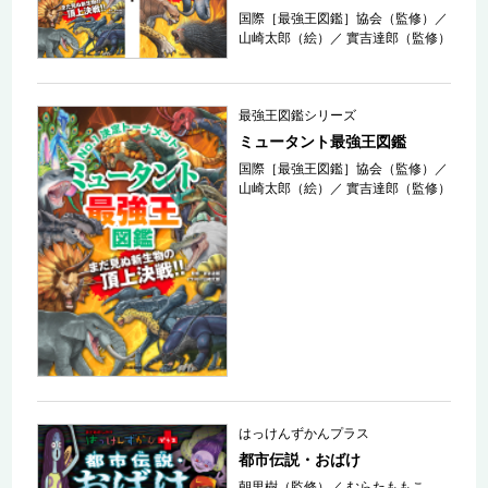
国際［最強王図鑑］協会（監修）
／
山崎太郎（絵）
／
實吉達郎（監修）
最強王図鑑シリーズ
ミュータント最強王図鑑
国際［最強王図鑑］協会（監修）
／
山崎太郎（絵）
／
實吉達郎（監修）
はっけんずかんプラス
都市伝説・おばけ
朝里樹（監修）
／
むらたももこ