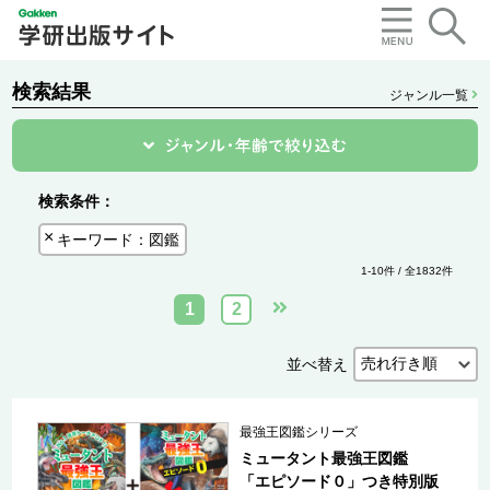
検索結果
ジャンル一覧
検索条件：
キーワード：図鑑
1-10件 / 全1832件
1
2
並べ替え
最強王図鑑シリーズ
ミュータント最強王図鑑
「エピソード０」つき特別版