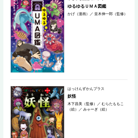
ゆるゆるＵＭＡ図鑑
かげ（漫画）
／
並木伸一郎（監修）
はっけんずかんプラス
妖怪
木下昌美（監修）
／
むらたももこ
（絵）
／
みゃーぎ（絵）