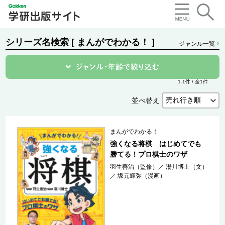
シリーズ名検索 [ まんがでわかる！ ]
ジャンル一覧
1-1件 / 全1件
並べ替え
まんがでわかる！
強くなる将棋 はじめてでも
勝てる！プロ棋士のワザ
羽生善治（監修）
／
湯川博士（文）
／
坂元輝弥（漫画）