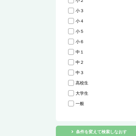
小２
小３
小４
小５
小６
中１
中２
中３
高校生
大学生
一般
条件を変えて検索しなおす