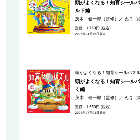
頭がよくなる！知育シールパ
ルド編
茂木 健一郎（監修）
／
ぬＱ（
定価 1,760円 (税込)
2026年04月16日発売
頭がよくなる！知育シールパズ
頭がよくなる！知育シールパ
く編
茂木 健一郎（監修）
／
ぬＱ（
定価 1,650円 (税込)
2025年07月03日発売