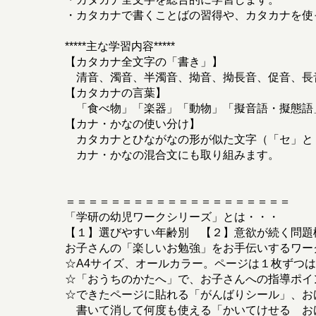
・カタカナで書くことばの習得や、カタカナを使
*****主な学習内容*****
【カタカナ全文字の「書き」】
清音、濁音、半濁音、拗音、拗長音、促音、長
【カタカナの言葉】
「食べ物」「楽器」「動物」「擬音語・擬態語
【カナ・かなの使い分け】
カタカナとひながなの形が似た文字（「セ」と
カナ・かなの混合文にも取り組みます。
＝＝＝＝＝＝＝＝＝＝＝＝＝＝＝＝＝＝＝＝
「学研の幼児ワークシリーズ」とは・・・
【１】選びやすい年齢別 【２】意欲が続く問題
お子さんの「楽しいお勉強」をお手伝いするワー
☆A4サイズ、オールカラー。ページは１枚ずつ
☆「おうちのかたへ」で、お子さんへの指導ポイ
☆できたページに貼れる「がんばりシール」、お
書いて消して何度も使える「かいてけせる お