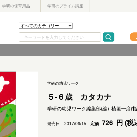
学研の保育用品
学研のプライム講座
学研の幼児ワーク
５-６歳 カタカナ
学研の幼児ワーク編集部
(編)
植垣一彦
(
726
円 (税
定価
発売日 2017/06/15