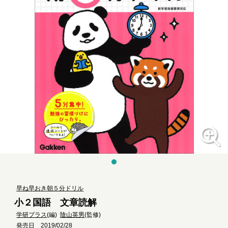
早ね早おき朝５分ドリル
小２国語 文章読解
学研プラス
(編)
陰山英男
(監修)
発売日 2019/02/28