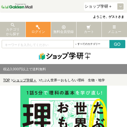
ようこそ、ゲストさま
カテゴリ
ログイン
無料会員登録
カート
メニュー
から探す
税込3,000円以上で送料無料
TOP
ショップ学研＋
たぶん世界一おもしろい理科 生物・地学