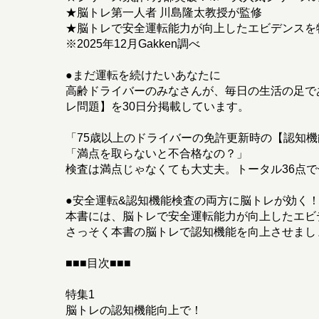
★脳トレ第一人者 川島隆太教授が監修
★脳トレで安全運転能力が向上したエビデンスを
※2025年12月Gakken調べ
●まだ運転を続けたいあなたに
高齢ドライバーのみなさんが、毎日の生活の足で
レ問題】を30日分掲載しています。
「75歳以上のドライバーの免許更新時の【認知
「満点を取らないと不合格なの？」
検査は満点じゃなくても大丈夫。トータル36点
●安全運転&認知機能検査の両方に脳トレが効く
本書には、脳トレで安全運転能力が向上したエビ
さっそく本書の脳トレで認知機能を向上させまし
■■■目次■■■
特集1
脳トレの認知機能向上で！