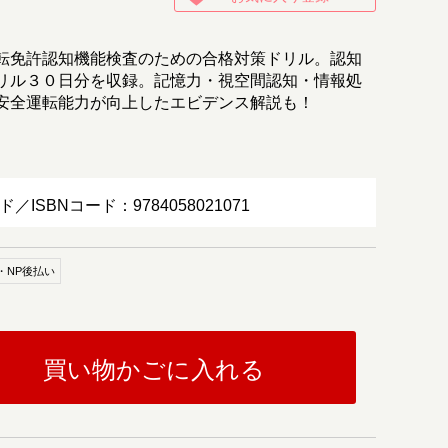
転免許認知機能検査のための合格対策ドリル。認知
リル３０日分を収録。記憶力・視空間認知・情報処
安全運転能力が向上したエビデンス解説も！
ド／ISBNコード：9784058021071
・NP後払い
買い物かごに入れる