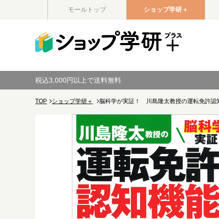
モールトップ
ショップ学研＋
税込3,000円以上で送料無料
TOP
ショップ学研＋
脳科学が実証！ 川島隆太教授の運転免許認