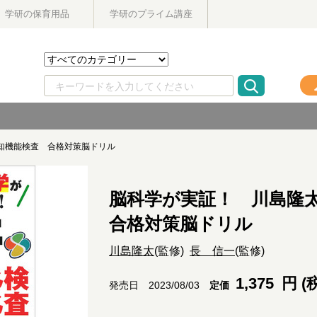
学研の保育用品
学研のプライム講座
知機能検査 合格対策脳ドリル
脳科学が実証！ 川島隆
合格対策脳ドリル
川島隆太
(監修)
長 信一
(監修)
1,375
円 (
定価
発売日 2023/08/03