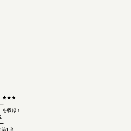
！★★★
―
】を収録！
説
―
第1弾