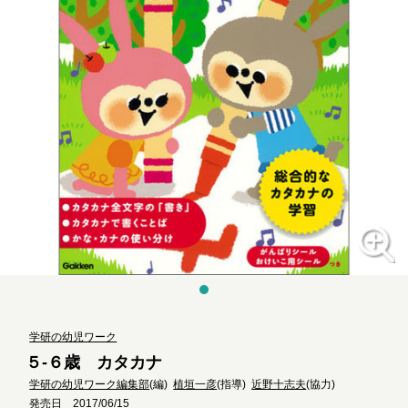
学研の幼児ワーク
５-６歳 カタカナ
学研の幼児ワーク編集部
(編)
植垣一彦
(指導)
近野十志夫
(協力)
発売日 2017/06/15