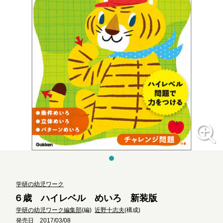
学研の幼児ワーク
６歳 ハイレベル めいろ 新装版
学研の幼児ワーク編集部
(編)
近野十志夫
(構成)
発売日 2017/03/08