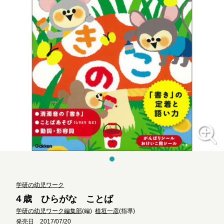
学研の幼児ワーク
４歳 ひらがな ことば
学研の幼児ワーク編集部
(編)
植垣一彦
(指導)
発売日 2017/07/20