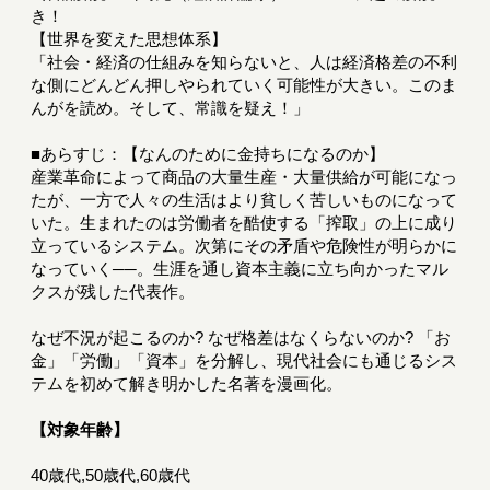
き！
【世界を変えた思想体系】
「社会・経済の仕組みを知らないと、人は経済格差の不利
な側にどんどん押しやられていく可能性が大きい。このま
んがを読め。そして、常識を疑え！」
■あらすじ：【なんのために金持ちになるのか】
産業革命によって商品の大量生産・大量供給が可能になっ
たが、一方で人々の生活はより貧しく苦しいものになって
いた。生まれたのは労働者を酷使する「搾取」の上に成り
立っているシステム。次第にその矛盾や危険性が明らかに
なっていく──。生涯を通し資本主義に立ち向かったマル
クスが残した代表作。
なぜ不況が起こるのか? なぜ格差はなくらないのか? 「お
金」「労働」「資本」を分解し、現代社会にも通じるシス
テムを初めて解き明かした名著を漫画化。
【対象年齢】
40歳代,50歳代,60歳代