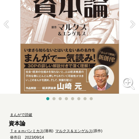
まんがで読破
資本論
Ｔｅａｍバンミカス
(漫画)
マルクス＆エンゲルス
(原作)
発売日 2023/09/14