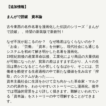
【追加情報】
まんがで読破 資本論
古今東西の名作名著を漫画化した伝説のシリーズ「まんが
で読破」 、待望の新装版で新創刊！
なぜ不況が起こるのか？ なぜ格差はなくらないのか？
「お金」「労働」「資本」を分解し、現代社会にも通じる
システムを初めて解き明かした名著を漫画化。
19世紀前後の産業革命以後、工業化により商品の大量供給
が可能になったが、貧富の差はますます広がり、人々の生
活は豊かになるどころか苦しくなるばかり。そこには、労
働者を酷使する生産過程の中で新たな価値を生み出す「搾
取」のシステムがあった……。
資本主義社会に生涯をかけて立ち向かった革命家・マルク
スの代表作を、わかりやすいストーリーにし漫画化。後半
では理論的背景をより詳しく描きます。難解といわれてい
る「資本論」をストーリーの中で理解することができま
す。