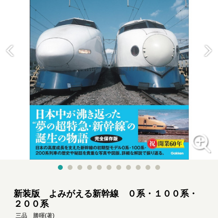
新装版 よみがえる新幹線 ０系・１００系・
２００系
三品 勝暉
(著)