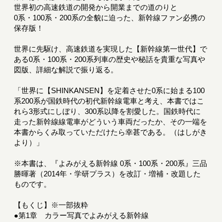
世界初の高速鉄道の開発から開業までの道のりと
0系・100系・200系の全貌に迫った、新幹線ファン必携の
保存版！
世界に先駆け、高速鉄道を実現した【新幹線第一世代】で
ある0系・100系・200系列車の歴史や秘話を貴重な写真や
図版、詳細な解説で振り返る。
「世界に【SHINKANSEN】を定着させた0系に始まる100
系200系が国鉄時代の初代新幹線電車と考え、本書ではこ
れら3形式にしぼり、300系以降を割愛した。国鉄時代に
走った新幹線線電車がどういう車両だったか、その一端を
本書からくみ取っていただけたら幸甚である。（はしがき
より）」
※本書は、『よみがえる新幹線 0系・100系・200系』三品
勝暉著（2014年・学研プラス）を改訂・増補・改題した
ものです。
【もくじ】※一部抜粋
●第1章 カラー写真でよみがえる新幹線