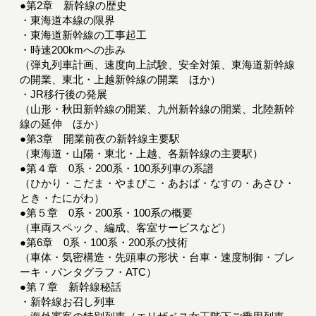
●第2章 新幹線の歴史
・東海道本線の限界
・東海道新幹線の工事起工
・時速200kmへの歩み
（弾丸列車計画、速度向上試験、安全対策、東海道新幹線
の開業、東北・上越新幹線の開業 ほか）
・JR移行後の発展
（山形・秋田新幹線の開業、九州新幹線の開業、北陸新幹
線の延伸 ほか）
●第3章 開業前夜の新幹線主要駅
（東海道・山陽・東北・上越、各新幹線の主要駅）
●第４章 0系・200系・100系列車の系譜
（ひかり・こだま・やまびこ・あおば・なすの・あさひ・
とき・たにがわ）
●第５章 0系・200系・100系の概要
（車両スペック、編成、客室サービスなど）
●第6章 0系・100系・200系の技術
（車体・気密構造・先頭車の形状・台車・速度制御・ブレ
ーキ・パンタグラフ・ATC）
●第７章 新幹線秘話
・新幹線お召し列車