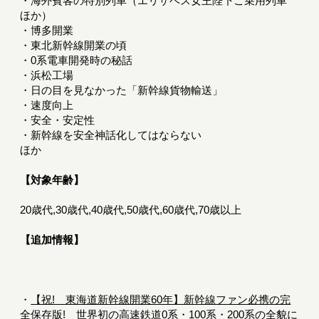
・海外賓客の特別列車（エリザベス女王陛下ご乗用列車
ほか）
・博多開業
・東北新幹線開業の頃
・0系電車開発時の秘話
・浜松工場
・日の目を見なかった「新幹線貨物輸送」
・速度向上
・安全・安定性
・新幹線を安全神話化してはならない
ほか
【対象年齢】
20歳代,30歳代,40歳代,50歳代,60歳代,70歳以上
【追加情報】
・
【祝! 東海道新幹線開業60年】新幹線ファン必携の完
全保存版! 世界初の高速鉄道0系・100系・200系の全貌に