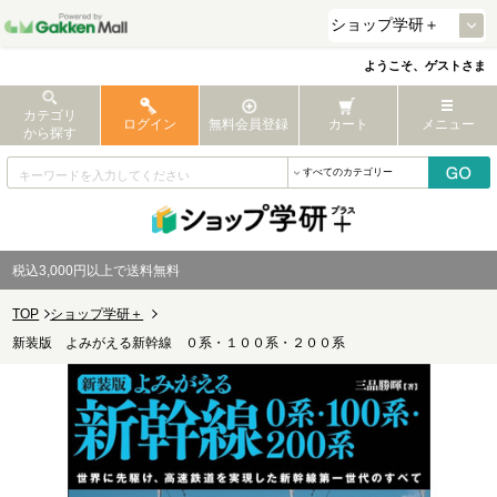
ようこそ、ゲストさま
カテゴリ
ログイン
無料会員登録
カート
メニュー
から探す
税込3,000円以上で送料無料
TOP
ショップ学研＋
新装版 よみがえる新幹線 ０系・１００系・２００系