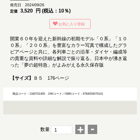
発売日 2024/09/26
3,520
円 (税込：10％)
定価
お気に入り登録
開業６０年を迎えた新幹線の初期モデル「０系」「１０
０系」「２００系」を豊富なカラー写真で構成したグラ
ビアページと共に、各列車ごとの沿革・ダイヤ・編成等
の貴重な資料や詳細な解説で振り返る。日本中が沸き返
った「夢の超特急」がよみがえる永久保存版
【サイズ】
Ｂ５ 176ページ
商品コード：1340701400
JANコード／ISBNコード：9784054070141
-
+
数量