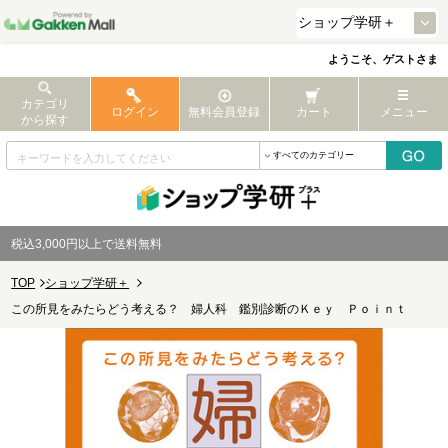
ようこそ、ゲストさま
カテゴリ
ログイン
無料会員登録
カート
メニュー
から探す
税込3,000円以上で送料無料
TOP
ショップ学研＋
この所見をみたらどう考える？ 婦人科 鑑別診断のＫｅｙ Ｐｏｉｎｔ