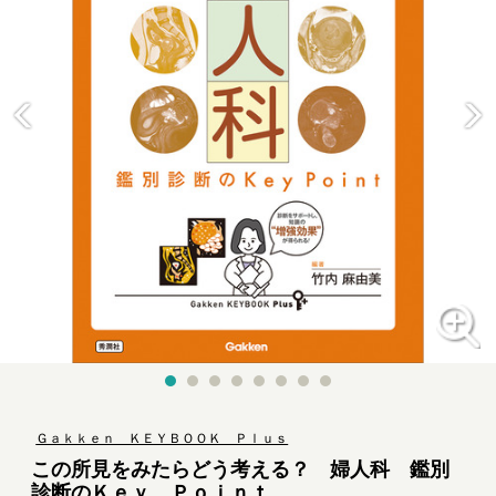
Ｇａｋｋｅｎ ＫＥＹＢＯＯＫ Ｐｌｕｓ
この所見をみたらどう考える？ 婦人科 鑑別
診断のＫｅｙ Ｐｏｉｎｔ