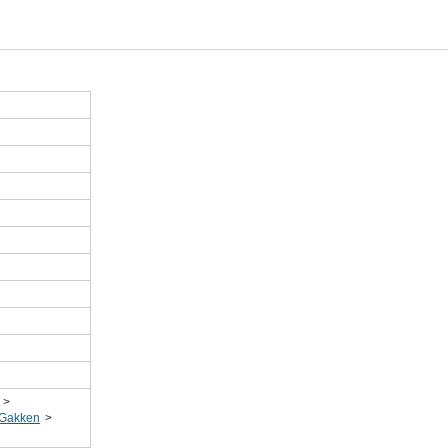
>
akken
>