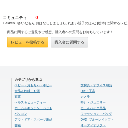
0
コミュニティ
Gakken 0さいだもん おはなししましょ(ふれあい親子のほん) [絵本] に関するレ
商品に関するご意見やご感想、購入者への質問をお待ちしています！
レビューを投稿する
購入者に質問する
カテゴリから選ぶ
ベビー・おもちゃ・ホビー
文房具・オフィス用品
食品＆飲料・お酒
DIY・工具
家電
カメラ
ヘルス＆ビューティー
時計・ジュエリー
ホーム＆キッチン・ペット
カー＆バイク用品
パソコン
ファッション・バッグ
アウトドア・スポーツ用品
DVD･ブルーレイソフト
書籍
オーディオソフト