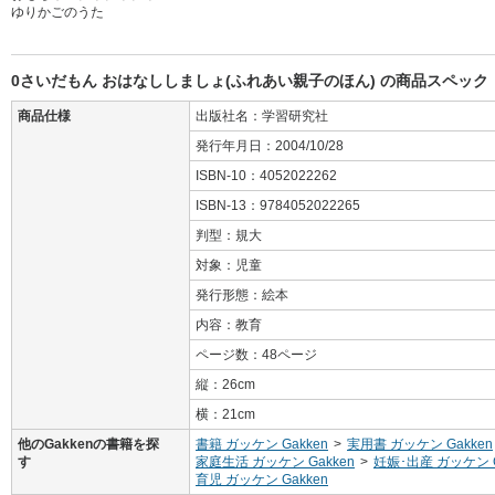
ゆりかごのうた
0さいだもん おはなししましょ(ふれあい親子のほん) の商品スペック
商品仕様
出版社名：学習研究社
発行年月日：2004/10/28
ISBN-10：4052022262
ISBN-13：9784052022265
判型：規大
対象：児童
発行形態：絵本
内容：教育
ページ数：48ページ
縦：26cm
横：21cm
他のGakkenの書籍を探
書籍 ガッケン Gakken
>
実用書 ガッケン Gakken
す
家庭生活 ガッケン Gakken
>
妊娠･出産 ガッケン G
育児 ガッケン Gakken