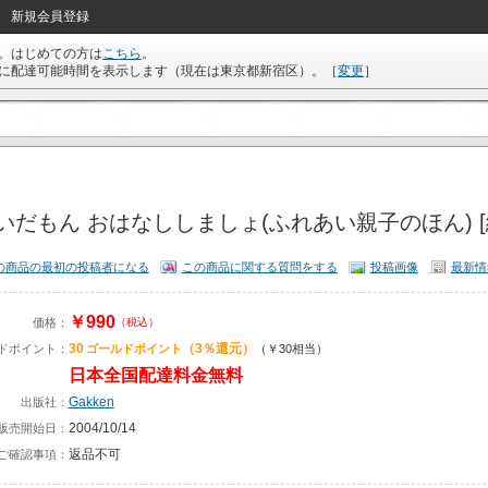
新規会員登録
。はじめての方は
こちら
。
に配達可能時間を表示します（現在は
東京都新宿区
）。
［
変更
］
いだもん おはなししましょ(ふれあい親子のほん) [
の商品の最初の投稿者になる
この商品に関する質問をする
投稿画像
最新情
￥990
価格：
（税込）
30
（3％還元）
ドポイント：
ゴールドポイント
（￥30相当）
日本全国配達料金無料
Gakken
出版社：
2004/10/14
販売開始日：
返品不可
ご確認事項：