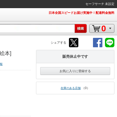
セーフサーチ 未設定
日本全国スピードお届け実施中！配達料金無料
0
シェアする
絵本]
販売休止中です
報
お気に入りに登録する
0
在庫のある店舗