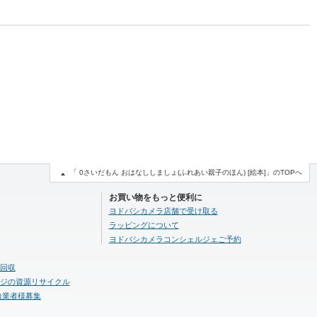
「 0さいだもん おはなししましょ(ふれあい親子のほん) [絵本]」のTOPへ
お買い物をもっと便利に
ヨドバシカメラ店舗で受け取る
ラッピングについて
ヨドバシカメラコンシェルジェご予約
回収
ジの資源リサイクル
力業者様募集