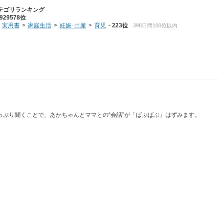
テゴリランキング
929578位
実用書
家庭生活
妊娠･出産
育児
223位
398日間100位以内
ぷり聞くことで、あかちゃんとママとの“会話”が「ばぶばぶ」はずみます。