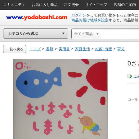
コミュニティ
お気に入り商品
注文照会
サイトマップ
店舗のご案内
ログイン
をしてお買い物をもっと便利に
商品お届け地域を設定
すると、商品情報
カテゴリから選ぶ
全ての商品
トップ
>
書籍
>
実用書
>
家庭生活
>
妊娠･出産
>
育児
一覧へ戻る
0さ
こ
ゴール