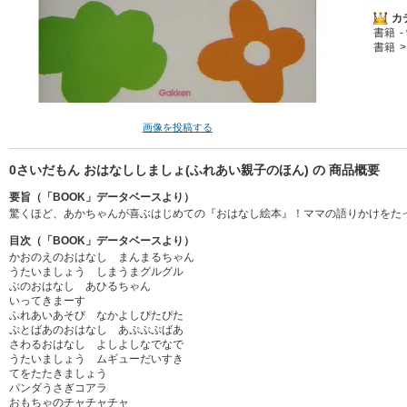
カ
書籍
書籍
画像を投稿する
0さいだもん おはなししましょ(ふれあい親子のほん) の 商品概要
要旨（「BOOK」データベースより）
驚くほど、あかちゃんが喜ぶはじめての『おはなし絵本』！ママの語りかけをたっ
目次（「BOOK」データベースより）
かおのえのおはなし まんまるちゃん
うたいましょう しまうまグルグル
ぶのおはなし あひるちゃん
いってきまーす
ふれあいあそび なかよしぴたぴた
ぷとばあのおはなし あぷぷぷばあ
さわるおはなし よしよしなでなで
うたいましょう ムギューだいすき
てをたたきましょう
パンダうさぎコアラ
おもちゃのチャチャチャ